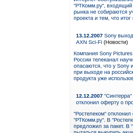
"РТКомм.ру", входящий
рынка не собираются у
проекта и тем, что ито
13.12.2007
Sony выход
AXN Sci-Fi
(Новости)
Компания Sony Pictures
России телеканал научн
опасаются, что у Sony
при выходе на российс
продукта уже использо
12.12.2007
"Синтерра" 
отклонил оферту о пр
"Ростелеком" отклонил
"РТКомм.ру". В "Ростел
предложил за пакет. В 
пытаться выкупить акци