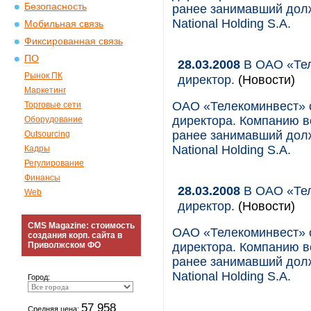
Безопасность
ранее занимавший долж
National Holding S.A.
Мобильная связь
Фиксированная связь
ПО
28.03.2008
В ОАО «Тел
Рынок ПК
директор.
(Новости)
Маркетинг
ОАО «Телекоминвест» с
Торговые сети
директора. Компанию в
Оборудование
ранее занимавший долж
Outsourcing
National Holding S.A.
Кадры
Регулирование
Финансы
28.03.2008
В ОАО «Тел
Web
директор.
(Новости)
CMS Magazine: стоимость
ОАО «Телекоминвест» с
создания корп. сайта в
Приволжском ФО
директора. Компанию в
ранее занимавший долж
National Holding S.A.
Город:
57 958
Средняя цена: