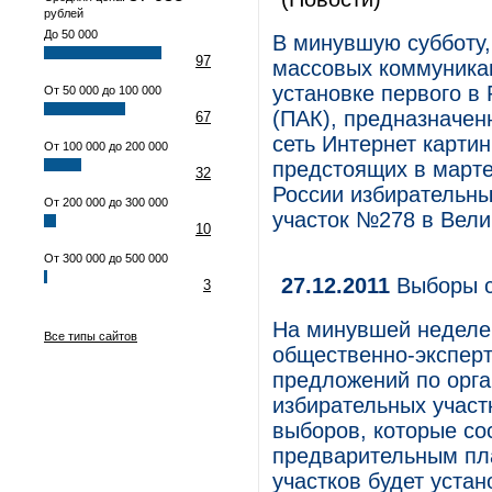
рублей
До 50 000
В минувшую субботу,
97
массовых коммуникац
установке первого в
От 50 000 до 100 000
(ПАК), предназначен
67
сеть Интернет картин
От 100 000 до 200 000
предстоящих в марте
32
России избирательны
От 200 000 до 300 000
участок №278 в Вели
10
От 300 000 до 500 000
27.12.2011
Выборы с
3
На минувшей неделе 
Все типы сайтов
общественно-экспер
предложений по орга
избирательных участ
выборов, которые сос
предварительным пла
участков будет уста