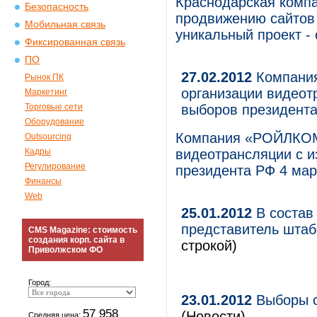
Краснодарская компа
Безопасность
продвижению сайтов в
Мобильная связь
уникальный проект -
Фиксированная связь
ПО
27.02.2012
Компания
Рынок ПК
организации видеот
Маркетинг
Торговые сети
выборов президента
Оборудование
Компания «РОЙЛКОМ»
Outsourcing
Кадры
видеотрансляции с и
Регулирование
президента РФ 4 мар
Финансы
Web
25.01.2012
В состав
представитель шта
CMS Magazine: стоимость
создания корп. сайта в
строкой)
Приволжском ФО
Город:
23.01.2012
Выборы с
57 958
(Новости)
Средняя цена: