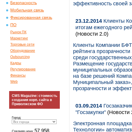
Безопасность
эффективность своей з
Мобильная связь
Фиксированная связь
23.12.2014
Клиенты Ко
ПО
итогам ежегодного рей
Рынок ПК
(Новости 2.0)
Маркетинг
Клиенты Компании БФТ
Торговые сети
рейтинга прозрачности
Оборудование
среди государственных 
Outsourcing
Размещение государств
Кадры
муниципальных образов
Регулирование
на базе решений Компа
Финансы
Муниципальный заказ»,
Web
прозрачности и эффект
CMS Magazine: стоимость
создания корп. сайта в
Приволжском ФО
03.09.2014
Госзаказчи
"Госзакупки"
(Новости 
Город:
Электронная площадка
Технологии» автоматиз
57 958
Средняя цена: