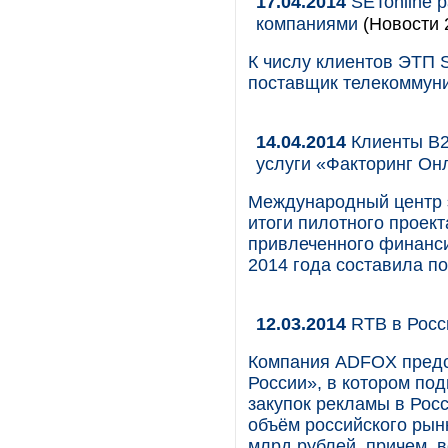
17.04.2014
SETonline р
компаниями
(Новости 
К числу клиентов ЭТП 
поставщик телекоммун
14.04.2014
Клиенты B2
услуги «Факторинг Он
Международный центр э
итоги пилотного проек
привлеченного финанси
2014 года составила п
12.03.2014
RTB в Росс
Компания ADFOX предс
России», в котором под
закупок рекламы в Росс
объём российского рынк
млрд рублей, причем, в