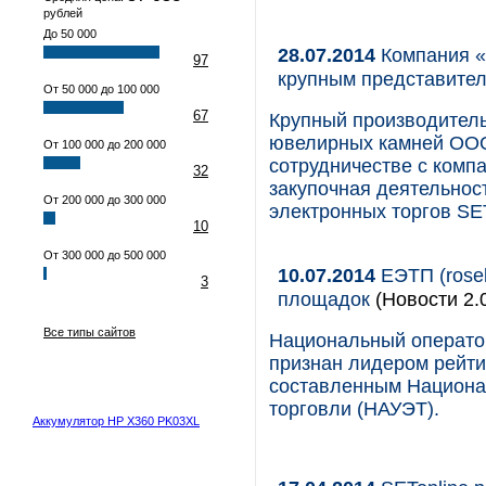
рублей
До 50 000
28.07.2014
Компания «
97
крупным представител
От 50 000 до 100 000
67
Крупный производитель
ювелирных камней ООО
От 100 000 до 200 000
сотрудничестве с комп
32
закупочная деятельнос
От 200 000 до 300 000
электронных торгов SET
10
От 300 000 до 500 000
10.07.2014
ЕЭТП (rosel
3
площадок
(Новости 2.
Все типы сайтов
Национальный оператор 
признан лидером рейти
составленным Национа
торговли (НАУЭТ).
Аккумулятор HP X360 PK03XL