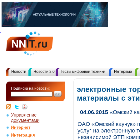
Новости
Новости 2.0
Тесты цифровой техники
Интервью
электронные тор
Подписка на новости:
материалы с эт
04.06.2015
«Омский кау
Управление
документами
ОАО «Омский каучук» п
Интернет
услуг на электронную 
Интеграция
независимой ЭТП компа