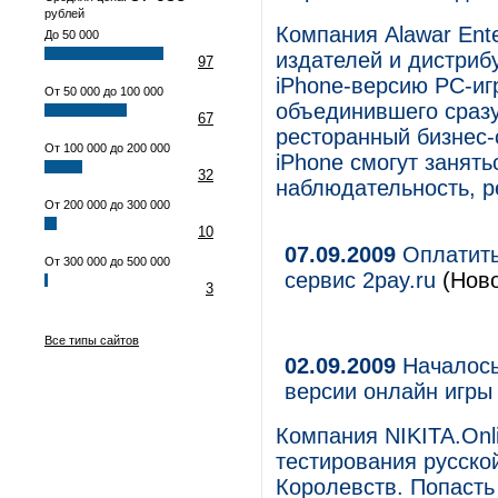
рублей
Компания Alawar Ent
До 50 000
издателей и дистриб
97
iPhone-версию PC-иг
От 50 000 до 100 000
объединившего сразу
67
ресторанный бизнес-
От 100 000 до 200 000
iPhone смогут занят
32
наблюдательность, р
От 200 000 до 300 000
10
07.09.2009
Оплатить
От 300 000 до 500 000
сервис 2pay.ru
(Ново
3
Все типы сайтов
02.09.2009
Началось
версии онлайн игры
Компания NIKITA.Onl
тестирования русско
Королевств. Попасть