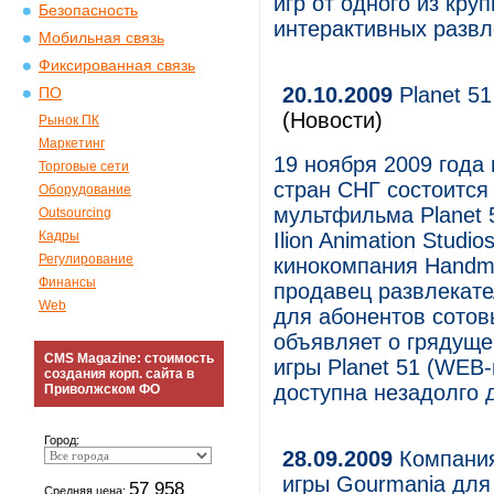
игр от одного из кру
Безопасность
интерактивных развле
Мобильная связь
Фиксированная связь
20.10.2009
Planet 51
ПО
(Новости)
Рынок ПК
Маркетинг
19 ноября 2009 года
Торговые сети
стран СНГ состоится
Оборудование
мультфильма Planet
Outsourcing
Кадры
Ilion Animation Studi
Регулирование
кинокомпания Handma
Финансы
продавец развлекате
Web
для абонентов сотов
объявляет о грядуще
CMS Magazine: стоимость
игры Planet 51 (WEB-
создания корп. сайта в
доступна незадолго 
Приволжском ФО
Город:
28.09.2009
Компания
игры Gourmania для
57 958
Средняя цена: