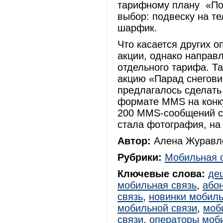
тарифному плану «Под
выбор: подвеску на т
шарфик.
Что касается других о
акции, однако направ
отдельного тарифа. Т
акцию «Парад снегови
предлагалось сделать
формате MMS на конку
200 MMS-сообщений с
стала фотография, на
Автор:
Алена Журавле
Рубрики:
Мобильная 
Ключевые слова:
де
мобильная связь
,
або
связь
,
новинки мобиль
мобильной связи
,
моб
связи
,
операторы моби