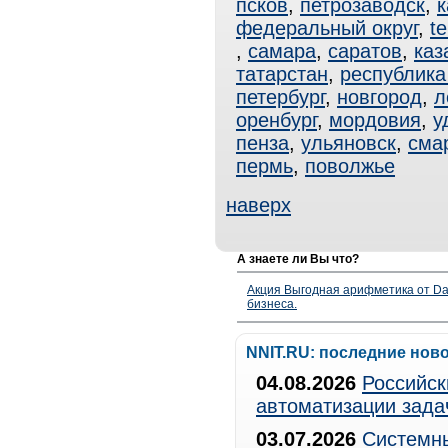
псков
,
петрозаводск
,
к
федеральный округ
,
te
,
самара
,
саратов
,
каз
татарстан
,
республика
петербург
,
новгород
,
л
оренбург
,
мордовия
,
у
пенза
,
ульяновск
,
сма
пермь
,
поволжье
наверх
А знаете ли Вы что?
Акция Выгодная арифметика от Da
бизнеса.
NNIT.RU: последние нов
04.08.2026
Российск
автоматизации зада
03.07.2026
Системны