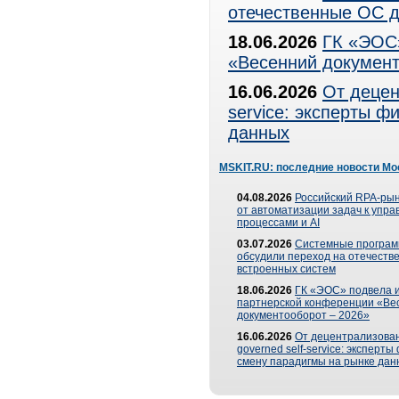
отечественные ОС д
18.06.2026
ГК «ЭОС»
«Весенний документ
16.06.2026
От децен
service: эксперты 
данных
MSKIT.RU: последние новости Мо
04.08.2026
Российский RPA-рын
от автоматизации задач к упр
процессами и AI
03.07.2026
Системные програ
обсудили переход на отечеств
встроенных систем
18.06.2026
ГК «ЭОС» подвела и
партнерской конференции «Ве
документооборот – 2026»
16.06.2026
От децентрализован
governed self-service: эксперт
смену парадигмы на рынке дан