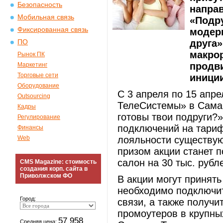
Безопасность
напра
Мобильная связь
«Подру
Фиксированная связь
модер
друга»
ПО
макро
Рынок ПК
продв
Маркетинг
Торговые сети
иници
Оборудование
С 3 апреля по 15 апр
Outsourcing
ТелеСистемы» в Самар
Кадры
готовы твои подруги?»
Регулирование
подключений на тари
Финансы
Web
лояльности существую
призом акции станет
салон на 30 тыс. рубл
CMS Magazine: стоимость
создания корп. сайта в
Приволжском ФО
В акции могут принят
необходимо подключи
Город:
связи, а также получи
промоутеров в крупны
57 958
Средняя цена: