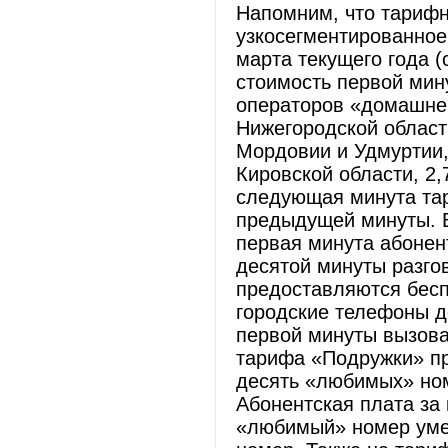
Напомним, что тарифн
узкосегментированное
марта текущего года (
стоимость первой мин
операторов «домашнег
Нижегородской области
Мордовии и Удмуртии, 
Кировской области, 2,
следующая минута тар
предыдущей минуты. В
первая минута абонен
десятой минуты разго
предоставляются бесп
городские телефоны д
первой минуты вызова
тарифа «Подружки» п
десять «любимых» ном
Абонентская плата з
«любимый» номер уме