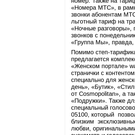
номер. Также на тари
«Номера МТС», в рамк
звонки абонентам МТ
льготный тариф на тр
«Ночные разговоры»,
звонков с понедельник
«Группа Мы», правда, 
Помимо степ-тарифик
предлагается комплек
«Женском портале» wa
странички с контенто
специально для женск
день», «Бутик», «Сти
от Cosmopolitan», а т
«Подружки». Также дл
специальный голосово
05100, который позво
близким эксклюзивные
любви, оригинальным