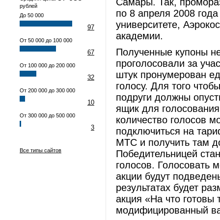
Самары. Так, промора
рублей
по 8 апреля 2008 год
До 50 000
университете, Аэроко
97
академии.
От 50 000 до 100 000
Полученные купоны не
67
проголосовали за учас
От 100 000 до 200 000
штук пронумерован ед
32
голосу. Для того чтобы
От 200 000 до 300 000
подруги должны опуст
10
ящик для голосования
От 300 000 до 500 000
количество голосов м
3
подключиться на тари
МТС и получить там д
Все типы сайтов
Победительницей стан
голосов. Голосовать м
акции будут подведен
результатах будет ра
акция «На что готовы 
модифицированный ва