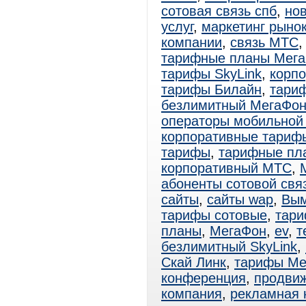
сотовая связь спб
,
нов
услуг
,
маркетинг рыно
компании
,
связь МТС
тарифные планы Мег
тарифы SkyLink
,
корп
тарифы Билайн
,
тари
безлимитный МегаФо
операторы мобильной
корпоративные тари
тарифы
,
тарифные пл
корпоративный МТС
,
абоненты сотовой свя
сайты
,
сайты wap
,
Вы
тарифы сотовые
,
тар
планы
,
МегаФон
,
ev
,
т
безлимитный SkyLink
,
Скай Линк
,
тарифы Ме
конференция
,
продви
компания
,
рекламная 