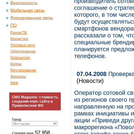
производитель сотов
Безопасность
соглашение о страте
Мобильная связь
которого, в том числ
Фиксированная связь
будут осуществлятьс
ПО
смартфонов вендора
Рынок ПК
рассказали о том, ч
Маркетинг
специальные бренди
Торговые сети
планируется предло
Оборудование
телефонов.
Outsourcing
Кадры
Регулирование
07.04.2008
Проверка
Финансы
(Новости)
Web
Оператор сотовой с
CMS Magazine: стоимость
из регионов своего 
создания корп. сайта в
направленную на пр
Приволжском ФО
рамках инициативы 
акции «Приведи друга
Город:
макрорегиона «Пово
57 958
Средняя цена: