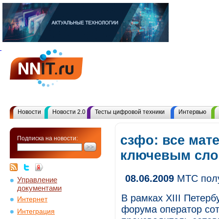
Новости
Новости 2.0
Тесты цифровой техники
Интервью
сзфо: все мат
Подписка на новости:
ключевым сл
08.06.2009
МТС полу
Управление
документами
В рамках XIII Петер
Интернет
форума оператор со
Интеграция