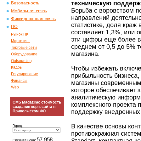
техническую поддерж
Безопасность
Борьба с воровством п
Мобильная связь
направлений деятельно
Фиксированная связь
статистике, доля краж 
ПО
составляет 1,3%, или 
Рынок ПК
эти цифры еще более в
Маркетинг
среднем от 0,5 до 5% 
Торговые сети
магазина.
Оборудование
Outsourcing
Чтобы избежать включе
Кадры
Регулирование
прибыльность бизнеса, 
Финансы
магазины современным
Web
которое обеспечивает з
аналитическую информа
CMS Magazine: стоимость
комплексного проекта 
создания корп. сайта в
поддержку внедренных
Приволжском ФО
В качестве основы кон
Город:
противокражная систем
57 958
Standart, компактная к
Средняя цена: