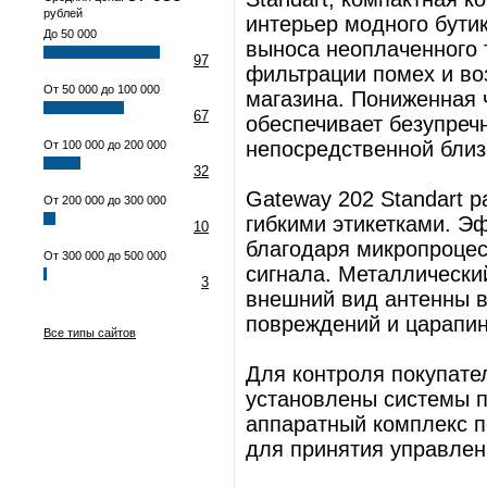
рублей
интерьер модного бути
До 50 000
выноса неоплаченного 
97
фильтрации помех и во
От 50 000 до 100 000
магазина. Пониженная 
67
обеспечивает безупречн
непосредственной близ
От 100 000 до 200 000
32
Gateway 202 Standart р
От 200 000 до 300 000
гибкими этикетками. Э
10
благодаря микропроце
От 300 000 до 500 000
сигнала. Металлически
3
внешний вид антенны в
повреждений и царапин
Все типы сайтов
Для контроля покупател
установлены системы п
аппаратный комплекс п
для принятия управлен