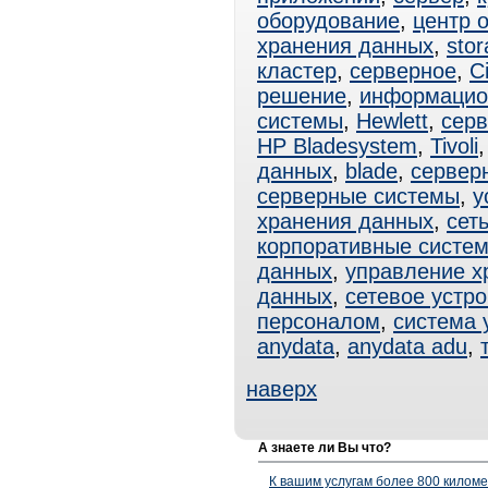
оборудование
,
центр 
хранения данных
,
sto
кластер
,
серверное
,
C
решение
,
информацио
системы
,
Hewlett
,
серв
HP Bladesystem
,
Tivoli
данных
,
blade
,
сервер
серверные системы
,
у
хранения данных
,
сет
корпоративные систе
данных
,
управление х
данных
,
сетевое устр
персоналом
,
система 
anydata
,
anydata adu
,
наверх
А знаете ли Вы что?
К вашим услугам более 800 километ