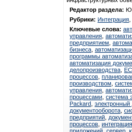
инфраструктурных объе
Редактор раздела:
Юр
Рубрики:
Интеграция
Ключевые слова:
ав
управления
,
автомати
предприятием
,
автома
бизнеса
,
автоматизац
программы автоматиз
автоматизация докум
делопроизводства
,
E
процессов
,
планирова
производством
,
систе
управления
,
автомати
процессами
,
система 
Packard
,
электронный
документооборота
,
си
предприятий
,
докумен
процессов
,
интеграци
приложений
,
сервер
,