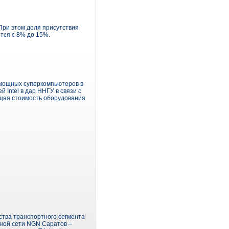
При этом доля присутствия
тся с 8% до 15%.
 мощных суперкомпьютеров в
 Intel в дар ННГУ в связи с
бщая стоимость оборудования
тва транспортного сегмента
ьной сети NGN Саратов –