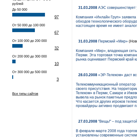
рублей
31.03.2008
АЭС совершенствует 
До 50 000
97
Компания «Инлайн Груп» заявила
обходов технологического оборуд
От 50 000 до 100 000
настоящее время не имеет аналог
67
От 100 000 до 200 000
31.03.2008
Пермский «Мир»
(Нов
32
Компания «Мир», владеющая сетью 
Перми. Эта торговая точка компа
От 200 000 до 300 000
рынка оценивают Пермский край ка
10
От 300 000 до 500 000
28.03.2008
«ЭР-Телеком» даст всем
3
Телекоммуникационный оператор «Э
своего присутствия. На территори
Телеком» в Перми, Самаре и Ижевс
Все типы сайтов
вывела на рынок пакетные предложе
Что касается других игроков телек
провайдеры активно продвигают 
27.03.2008
"Вещь!" – под защито
В феврале-марте 2008 года торгов
установлены современные систем