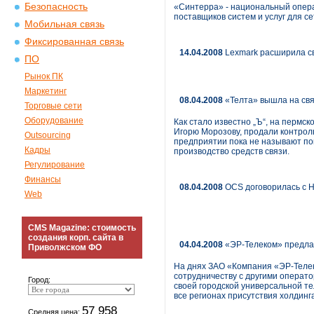
Безопасность
«Синтерра» - национальный операт
поставщиков систем и услуг для се
Мобильная связь
Фиксированная связь
14.04.2008
Lexmark расширила св
ПО
Рынок ПК
Маркетинг
08.04.2008
«Телта» вышла на свя
Торговые сети
Оборудование
Как стало известно „Ъ“, на пермс
Игорю Морозову, продали контроль
Outsourcing
предприятии пока не называют пок
Кадры
производство средств связи.
Регулирование
Финансы
08.04.2008
OCS договорилась с H
Web
CMS Magazine: стоимость
создания корп. сайта в
04.04.2008
«ЭР-Телеком» предла
Приволжском ФО
На днях ЗАО «Компания «ЭР-Телек
сотрудничеству с другими операт
Город:
своей городской универсальной т
все регионах присутствия холдинга
57 958
Средняя цена: