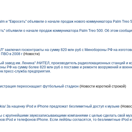
alm и "Евросеть" объявили о начале продаж нового коммуникатора Palm Treo 
сеть" объявили о начале продаж коммуникатора Palm Treo 500. Об этом сообщ
" заключил госконтракты на сумму 820 млн руб с Минобороны РФ на изгото
 ПВО в 2008 г
(Новости)
й завод им. Ленина" /НИТЕЛ, производитель радиолокационных станций и ко
ны РФ на сумму более 820 млн руб о поставке и ремонте вооружений и военн
ник пресс-служба предприятия.
истрация переоснащает футбольный стадион
(Новости короткой строкой)
kia/ За наценку iPod и iPhone предложат безлимитный доступ к музыке
(Новос
ы с крупнейшими звукозаписывающими компаниями с целью сделать свой муз
в iPod и телефонов iPhone. Если лейблы согласятся, то безлимитные iPod и 