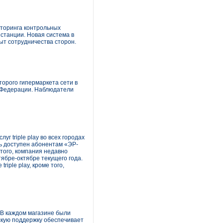
торинга контрольных
станции. Новая система в
ыт сотрудничества сторон.
торого гипермаркета сети в
й Федерации. Наблюдатели
 triple play во всех городах
нь доступен абонентам «ЭР-
 того, компания недавно
тябре-октябре текущего года.
iple play, кроме того,
. В каждом магазине были
кую поддержку обеспечивает