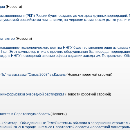
ции
(Новости)
промышленности (РКП) России будет создано до четырех крупных корпораций. 
выпускаемой российскими компаниями, на мировом космическом рынке увеличи
омпьютер
(Новости)
новационно-технологического центра ННГУ будет установлен один из самых
Intel. Этот компьютер в числе прочего оборудования был передан корпорацией
режде в ННГУ помещений в новые офисы в здании завода им. Петровского. О
к" на выставке "Связь 2008" в г.Казань
(Новости короткой строкой)
ининформсвязи очередной сертификат
(Новости короткой строкой)
яется в Саратовскую область
(Новости)
р «Комстар - Объединенные ТелеСистемы» объявил о завершении строительс
решений NGN в городе Энгельсе Саратовской области и областной магистрал