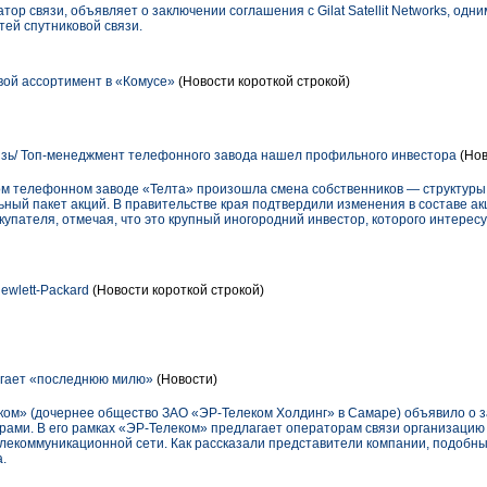
ор связи, объявляет о заключении соглашения с Gilat Satellit Networks, одн
тей спутниковой связи.
ой ассортимент в «Комусе»
(Новости короткой строкой)
зь/ Топ-менеджмент телефонного завода нашел профильного инвестора
(Нов
ком телефонном заводе «Телта» произошла смена собственников — структуры,
ный пакет акций. В правительстве края подтвердили изменения в составе ак
упателя, отмечая, что это крупный иногородний инвестор, которого интерес
ewlett-Packard
(Новости короткой строкой)
гает «последнюю милю»
(Новости)
ом» (дочернее общество ЗАО «ЭР-Телеком Холдинг» в Самаре) объявило о за
орами. В его рамках «ЭР-Телеком» предлагает операторам связи организацию
елекоммуникационной сети. Как рассказали представители компании, подобн
.