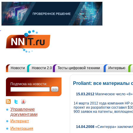
Новости
Новости 2.0
Тесты цифровой техники
Интервью
Proliant: все материалы
Подписка на новости:
15.03.2012
Магическое число «8»
14 марта 2012 года компания HP о
проект их разработки составил $3
Управление
900 заявок на патенты, воплощен
документами
Интернет
14.04.2008
«Синтерра» заключила 
Интеграция