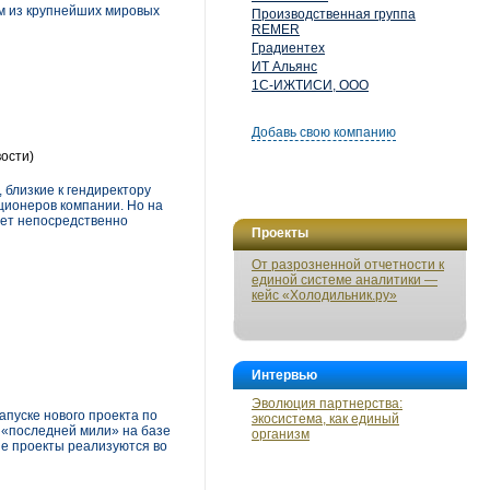
им из крупнейших мировых
Производственная группа
REMER
Градиентех
ИТ Альянс
1С-ИЖТИСИ, ООО
Добавь свою компанию
ости)
 близкие к гендиректору
ционеров компании. Но на
ует непосредственно
Проекты
От разрозненной отчетности к
единой системе аналитики —
кейс «Холодильник.ру»
Интервью
Эволюция партнерства:
пуске нового проекта по
экосистема, как единый
 «последней мили» на базе
организм
ые проекты реализуются во