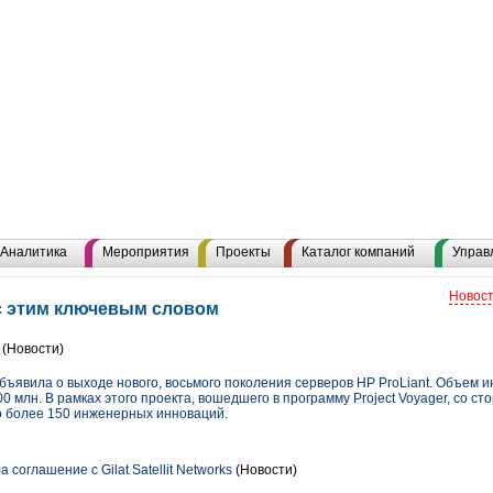
Аналитика
Мероприятия
Проекты
Каталог компаний
Управ
Новост
 с этим ключевым словом
(Новости)
бъявила о выходе нового, восьмого поколения серверов HP ProLiant. Объем и
00 млн. В рамках этого проекта, вошедшего в программу Project Voyager, со 
о более 150 инженерных инноваций.
соглашение с Gilat Satellit Networks
(Новости)