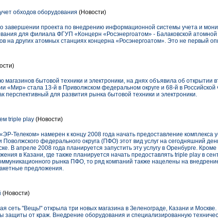
учет обходов оборудования
(Новости)
 о завершении проекта по внедрению информационной системы учета и мони
ования для филиала ФГУП «Концерн «Росэнергоатом» - Балаковской атомной 
ов на других атомных станциях концерна «Росэнергоатом». Это не первый оп
ости)
магазинов бытовой техники и электроники, на днях объявила об открытии в
нии «Мир» стала 13-й в Приволжском федеральном округе и 68-й в Российско
к перспективный для развития рынка бытовой техники и электроники.
 triple play
(Новости)
Р-Телеком» намерен к концу 2008 года начать предоставление комплекса услуг
и Поволжского федерального округа (ПФО) этот вид услуг на сегодняшний де
ке. В апреле 2008 года планируется запустить эту услугу в Оренбурге. Кроме
ния в Казани, где также планируется начать предоставлять triple play в сен
оммуникационного рынка ПФО, то ряд компаний также нацелены на внедрение tr
пакетные предложения.
й
(Новости)
ая сеть "Вещь!" открыла три новых магазина в Зеленограде, Казани и Москве
ы защиты от краж. Внедрение оборудования и специализированную техничес