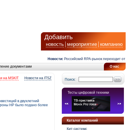
Добавить
новость
мероприятие
компанию
Новости:
Российский RPA-рынок переходит от автом
ление документами
О нас
и на MSKIT
Новости на ITSZ
Поиск:
Тесты цифровой техники
нвестиций в двухлетний
стороны HP было подано более
Каталог компаний
Кит-системс