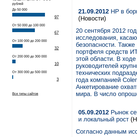
рублей
До 50 000
21.09.2012
HP в бор
97
(Новости)
От 50 000 до 100 000
20 сентября 2012 го
67
исследования, каса
От 100 000 до 200 000
безопасности. Также
32
портфеля средств И
От 200 000 до 300 000
этой области. В ход
10
руководителей крупн
технических подразд
От 300 000 до 500 000
года компанией Colem
3
Анкетирование охват
мира. В число опрош
Все типы сайтов
05.09.2012
Рынок се
и локальный рост
(Н
Согласно данным исс