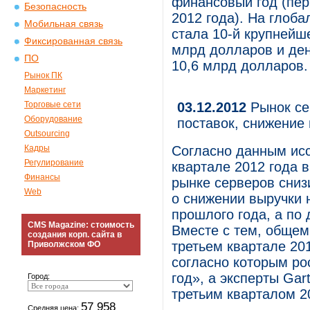
финансовый год (пери
Безопасность
2012 года). На глоб
Мобильная связь
стала 10-й крупней
Фиксированная связь
млрд долларов и де
ПО
10,6 млрд долларов.
Рынок ПК
Маркетинг
Торговые сети
03.12.2012
Рынок се
Оборудование
поставок, снижение
Outsourcing
Кадры
Согласно данным исс
Регулирование
квартале 2012 года 
Финансы
рынке серверов снизи
Web
о снижении выручки 
прошлого года, а по
CMS Magazine: стоимость
Вместе с тем, общем
создания корп. сайта в
третьем квартале 20
Приволжском ФО
согласно которым ро
год», а эксперты Gar
Город:
третьим кварталом 2
57 958
Средняя цена: