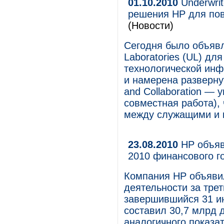
01.10.2010
Underwrit
решения HP для по
(Новости)
Сегодня было объявл
Laboratories (UL) д
технологической ин
и намерена разверну
and Collaboration —
совместная работа),
между служащими и 
23.08.2010
HP объявл
2010 финансового г
Компания HP объяви
деятельности за трет
завершившийся 31 ию
составил 30,7 млрд 
аналогичного показа