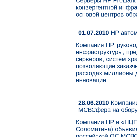
Серверы HP ProLian
конвергентной инфра
основой центров обр
01.07.2010
HP автом
Компания HP, руково
инфраструктуры, пре
серверов, систем хр
позволяющие заказчи
расходах миллионы д
инновации.
28.06.2010
Компании
МСВСфера на обор
Компании HP и «НЦП
Соломатина) объяви
российской ОС МСВС