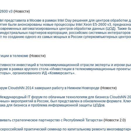
-2600 v3
(Новости)
ntel представила в Москве в рамках Intel Day решения для центров обработки
ятия были анонсированы новые процессоры Intel Xeon E5-2600 v3, предназн
 современных автоматизированных центров обработки данных (ЦОД). Также 
от индустриальных партнеров корпорации, российских системных интеграторов 
т по созданию одного из самых мощных в России суперкомпьютерных центров 
тиции в телекоме
(Новости)
ивности инвестиций в телекоммуникационной отрасли эксперты и игроки рын
уме в рамках круглого стола «Инвестиции в телекоммуникационные проекты
торы», организованного ИД «Коммерсантъ».
рум CloudsNN 2014 завершил работу в Нижнем Новгороде
(Новости)
 Международный IT форум по облачным технологиям для бизнеса CloudsNN 20
ачных» мероприятий в России, был представлен в обновленном формате. Кл
лака для бизнеса и проблема информационной защиты ЦОДов.
вивать стратегическое партнерство с Республикой Татарстан
(Новости 2.0)
Всероссийский практический семинар по капитальному ремонту многоквартир