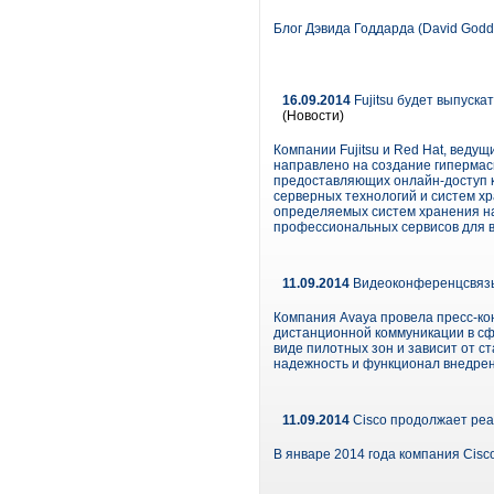
Блог Дэвида Годдарда (David Godd
16.09.2014
Fujitsu будет выпуск
(Новости)
Компании Fujitsu и Red Hat, веду
направлено на создание гипермас
предоставляющих онлайн-доступ к 
серверных технологий и систем хр
определяемых систем хранения на
профессиональных сервисов для в
11.09.2014
Видеоконференцсвязь
Компания Avaya провела пресс-к
дистанционной коммуникации в сф
виде пилотных зон и зависит от с
надежность и функционал внедре
11.09.2014
Cisco продолжает реа
В январе 2014 года компания Cisc