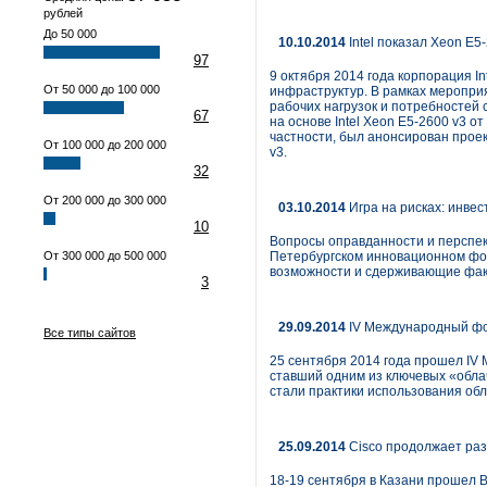
рублей
До 50 000
10.10.2014
Intel показал Xeon E5
97
9 октября 2014 года корпорация I
От 50 000 до 100 000
инфраструктур. В рамках меропри
рабочих нагрузок и потребностей
67
на основе Intel Xeon E5-2600 v3 
частности, был анонсирован проек
От 100 000 до 200 000
v3.
32
От 200 000 до 300 000
03.10.2014
Игра на рисках: инвес
10
Вопросы оправданности и перспект
От 300 000 до 500 000
Петербургском инновационном фор
возможности и сдерживающие фак
3
29.09.2014
IV Международный фо
Все типы сайтов
25 сентября 2014 года прошел IV
ставший одним из ключевых «обл
стали практики использования об
25.09.2014
Cisco продолжает раз
18-19 сентября в Казани прошел 