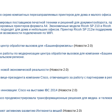
ю серию компактных перезаправляемых принтеров для дома и малого офиса
 мировых поставщиков печатной техники и решений для документооборота, п
хромных принтеров формата А4. Экономичные модели Ricoh SP 210 и Ricoh 
подходят для дома и небольших офисов. Принтер Ricoh SP 212w поддержива
я возможности подключения по WiFi.
 центр обработки вызовов для «Башинформсвязь»
(Новости 2.0)
е работы по модернизации центра обработки вызовов для компании «Башин
альском регионе.
х новой экономической реальности
(Новости 2.0)
, вице-президента компании Cisco, отвечающего за работу с партнерами в р
инновации: Cisco на выставке IBC 2014
(Новости 2.0)
Cisco продемонстрировала трансформационные решения для медиа- и телек
ствуют активному развитию Интернета вещей
(Новости 2.0)