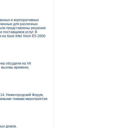
 данных и корпоративных
аченные для различных
были представлены решения
и поставщиков услуг. В
на базе Intel Xeon E5-2600
ка обсудили на VII
: вызовы времени,
14. Нижегородский Форум,
ючевыми темами мероприятия
ных домов.