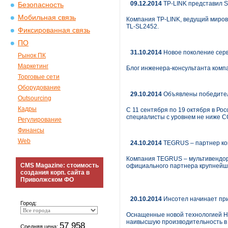
09.12.2014
TP-LINK представил S
Безопасность
Мобильная связь
Компания TP-LINK, ведущий миров
TL-SL2452.
Фиксированная связь
ПО
31.10.2014
Новое поколение серв
Рынок ПК
Маркетинг
Блог инженера-консультанта комп
Торговые сети
Оборудование
29.10.2014
Объявлены победител
Outsourcing
Кадры
С 11 сентября по 19 октября в Ро
специалисты с уровнем не ниже 
Регулирование
Финансы
Web
24.10.2014
TEGRUS – партнер ко
Компания TEGRUS – мультивендорн
CMS Magazine: стоимость
официального партнера крупнейше
создания корп. сайта в
Приволжском ФО
20.10.2014
Инсотел начинает при
Город:
Оснащенные новой технологией HD
наивысшую производительность в
57 958
Средняя цена: