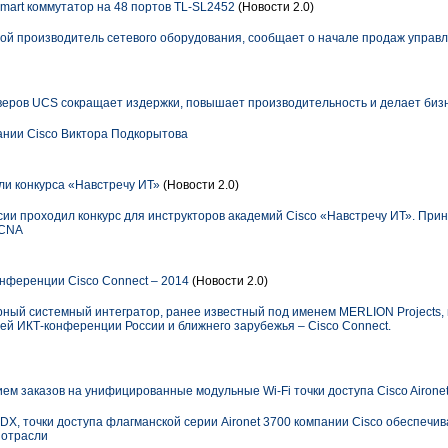
mart коммутатор на 48 портов TL-SL2452
(Новости 2.0)
ой производитель сетевого оборудования, сообщает о начале продаж управл
еров UCS сокращает издержки, повышает производительность и делает биз
ании Cisco Виктора Подкорытова
и конкурса «Навстречу ИТ»
(Новости 2.0)
ссии проходил конкурс для инструкторов академий Cisco «Навстречу ИТ». Прин
CCNA
нференции Cisco Connect ‒ 2014
(Новости 2.0)
ый системный интегратор, ранее известный под именем MERLION Projects, в
й ИКТ-конференции России и ближнего зарубежья – Cisco Connect.
ем заказов на унифицированные модульные Wi-Fi точки доступа Cisco Airone
X, точки доступа флагманской серии Aironet 3700 компании Cisco обеспечи
 отрасли