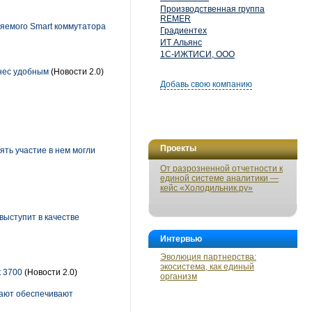
Производственная группа
REMER
яемого Smart коммутатора
Градиентех
ИТ Альянс
1С-ИЖТИСИ, ООО
нес удобным
(Новости 2.0)
Добавь свою компанию
Проекты
ять участие в нем могли
От разрозненной отчетности к
единой системе аналитики —
кейс «Холодильник.ру»
ыступит в качестве
Интервью
Эволюция партнерства:
экосистема, как единый
t 3700
(Новости 2.0)
организм
вают обеспечивают