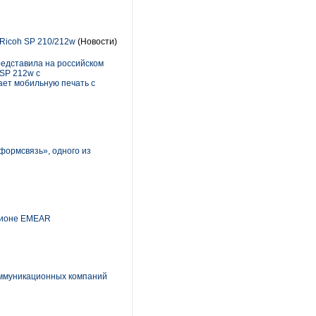
 Ricoh SP 210/212w
(Новости)
редставила на российском
SP 212w с
ет мобильную печать с
формсвязь», одного из
егионе EMEAR
оммуникационных компаний