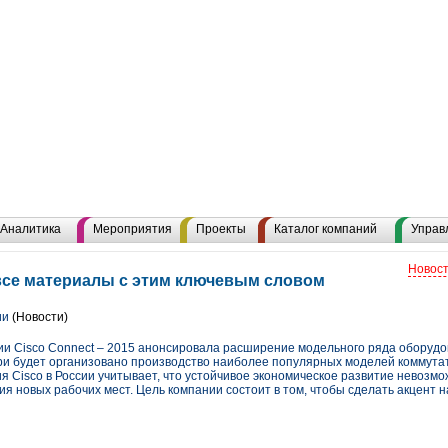
Аналитика
Мероприятия
Проекты
Каталог компаний
Управ
Новост
все материалы с этим ключевым словом
ии
(Новости)
ии Cisco Connect ‒ 2015 анонсировала расширение модельного ряда оборудо
вери будет организовано производство наиболее популярных моделей коммутат
гия Cisco в России учитывает, что устойчивое экономическое развитие невоз
ия новых рабочих мест. Цель компании состоит в том, чтобы сделать акцент 