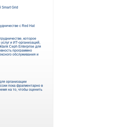
 Smart Grid
удничестве с Red Hat
трудничестве, которое
услуг и ИТ-организаций,
tank Ceph Enterprise для
товность программно
ексного обслуживания и
для организации
ссии пока фрагментарно в
ремя на то, чтобы оценить