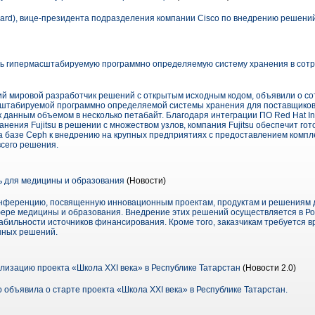
ard), вице-президента подразделения компании Cisco по внедрению решений
ать гипермасштабируемую программно определяемую систему хранения в сотр
щий мировой разработчик решений с открытым исходным кодом, объявили о со
штабируемой программно определяемой системы хранения для поставщиков 
данным объемом в несколько петабайт. Благодаря интеграции ПО Red Hat Ink
анения Fujitsu в решении с множеством узлов, компания Fujitsu обеспечит го
 базе Ceph к внедрению на крупных предприятиях с предоставлением компл
сего решения.
 для медицины и образования
(Новости)
онференцию, посвященную инновационным проектам, продуктам и решениям 
ере медицины и образования. Внедрение этих решений осуществляется в Ро
табильности источников финансирования. Кроме того, заказчикам требуется в
нных решений.
лизацию проекта «Школа XXI века» в Республике Татарстан
(Новости 2.0)
o объявила о старте проекта «Школа XXI века» в Республике Татарстан.