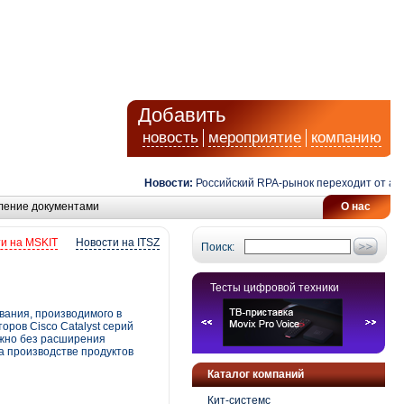
Добавить
новость
мероприятие
компанию
Новости:
Российский RPA-рынок переходит от автома
ление документами
О нас
и на MSKIT
Новости на ITSZ
Поиск:
Тесты цифровой техники
вания, производимого в
оров Cisco Catalyst серий
можно без расширения
на производстве продуктов
Каталог компаний
Кит-системс