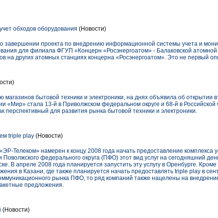
учет обходов оборудования
(Новости)
 о завершении проекта по внедрению информационной системы учета и мони
ования для филиала ФГУП «Концерн «Росэнергоатом» - Балаковской атомной 
ов на других атомных станциях концерна «Росэнергоатом». Это не первый оп
ости)
магазинов бытовой техники и электроники, на днях объявила об открытии в
нии «Мир» стала 13-й в Приволжском федеральном округе и 68-й в Российско
к перспективный для развития рынка бытовой техники и электроники.
 triple play
(Новости)
Р-Телеком» намерен к концу 2008 года начать предоставление комплекса услуг
и Поволжского федерального округа (ПФО) этот вид услуг на сегодняшний де
ке. В апреле 2008 года планируется запустить эту услугу в Оренбурге. Кроме
ния в Казани, где также планируется начать предоставлять triple play в сен
оммуникационного рынка ПФО, то ряд компаний также нацелены на внедрение tr
пакетные предложения.
й
(Новости)