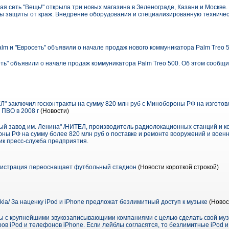
ая сеть "Вещь!" открыла три новых магазина в Зеленограде, Казани и Москве
ы защиты от краж. Внедрение оборудования и специализированную техничес
alm и "Евросеть" объявили о начале продаж нового коммуникатора Palm Treo 
сеть" объявили о начале продаж коммуникатора Palm Treo 500. Об этом сообщ
" заключил госконтракты на сумму 820 млн руб с Минобороны РФ на изгото
 ПВО в 2008 г
(Новости)
й завод им. Ленина" /НИТЕЛ, производитель радиолокационных станций и ко
ны РФ на сумму более 820 млн руб о поставке и ремонте вооружений и военн
ник пресс-служба предприятия.
истрация переоснащает футбольный стадион
(Новости короткой строкой)
kia/ За наценку iPod и iPhone предложат безлимитный доступ к музыке
(Новос
ы с крупнейшими звукозаписывающими компаниями с целью сделать свой муз
в iPod и телефонов iPhone. Если лейблы согласятся, то безлимитные iPod и 