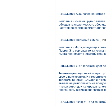
31.03.2008
АЭС совершенствует 
Компания «Инлайн Груп» заявила
обходов технологического оборуд
настоящее время не имеет аналог
31.03.2008
Пермский «Мир»
(Нов
Компания «Мир», владеющая сетью 
Перми. Эта торговая точка компа
рынка оценивают Пермский край ка
28.03.2008
«ЭР-Телеком» даст всем
Телекоммуникационный оператор «Э
своего присутствия. На территори
Телеком» в Перми, Самаре и Ижевс
вывела на рынок пакетные предложе
Что касается других игроков телек
провайдеры активно продвигают 
27.03.2008
"Вещь!" – под защито