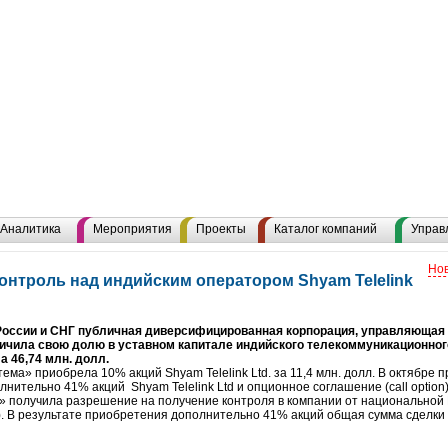
Аналитика
Мероприятия
Проекты
Каталог компаний
Управ
Нов
онтроль над индийским оператором Shyam Telelink
России и СНГ публичная диверсифицированная корпорация, управляющая
чила свою долю в уставном капитале индийского телекоммуникационного 
 46,74 млн. долл.
ема» приобрела 10% акций Shyam Telelink Ltd. за 11,4 млн. долл. В октябре
нительно 41% акций Shyam Telelink Ltd и опционное соглашение (call optio
» получила разрешение на получение контроля в компании от национальной
. В результате приобретения дополнительно 41% акций общая сумма сделки н