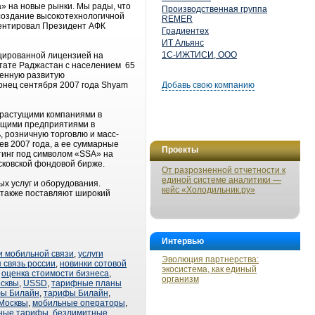
» на новые рынки. Мы рады, что
Производственная группа
создание высокотехнологичной
REMER
ментировал Президент АФК
Градиентех
ИТ Альянс
1С-ИЖТИСИ, ООО
ицированной лицензией на
штате Раджастан с населением 65
венную развитую
онец сентября 2007 года Shyam
Добавь свою компанию
орастущими компаниями в
дущими предприятиями в
, розничную торговлю и масс-
ев 2007 года, а ее суммарные
Проекты
тинг под символом «SSA» на
сковской фондовой бирже.
От разрозненной отчетности к
единой системе аналитики —
х услуг и оборудования.
кейс «Холодильник.ру»
 также поставляют широкий
Интервью
и мобильной связи
,
услуги
Эволюция партнерства:
 связь россии
,
новинки сотовой
экосистема, как единый
,
оценка стоимости бизнеса
,
организм
осквы
,
USSD
,
тарифные планы
фы Билайн
,
тарифы Билайн
,
 Москвы
,
мобильные операторы
,
ные тарифы
,
безлимитные