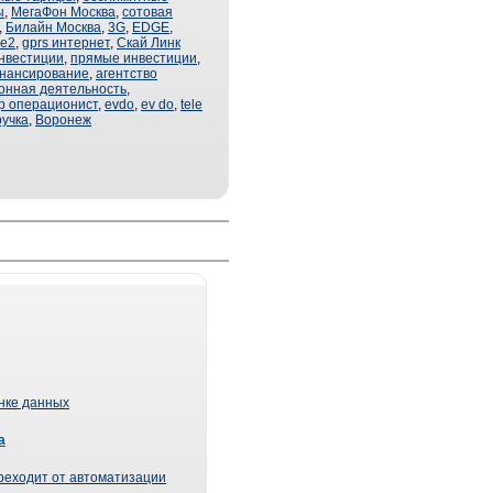
ы
,
МегаФон Москва
,
сотовая
,
Билайн Москва
,
3G
,
EDGE
,
ле2
,
gprs интернет
,
Скай Линк
нвестиции
,
прямые инвестиции
,
нансирование
,
агентство
онная деятельность
,
р операционист
,
evdo
,
ev do
,
tele
учка
,
Воронеж
ынке данных
а
реходит от автоматизации