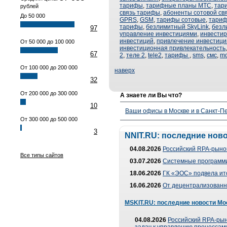
тарифы
,
тарифные планы МТС
,
тар
рублей
связь тарифы
,
абоненты сотовой св
До 50 000
GPRS
,
GSM
,
тарифы сотовые
,
тари
тарифы
,
безлимитный SkyLink
,
безл
97
управление инвестициями
,
инвести
инвестиций
,
привлечение инвестици
От 50 000 до 100 000
инвестиционная привлекательность
67
2
,
теле 2
,
tele2
,
тарифы
,
sms
,
смс
,
mo
От 100 000 до 200 000
наверх
32
От 200 000 до 300 000
А знаете ли Вы что?
10
Ваши офисы в Москве и в Санкт-Пе
От 300 000 до 500 000
3
NNIT.RU: последние нов
04.08.2026
Российский RPA-рынок
Все типы сайтов
03.07.2026
Системные программи
18.06.2026
ГК «ЭОС» подвела ит
16.06.2026
От децентрализованно
MSKIT.RU: последние новости Мо
04.08.2026
Российский RPA-рын