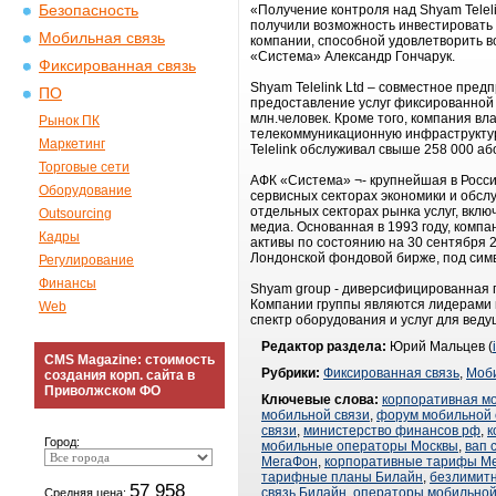
Безопасность
«Получение контроля над Shyam Telel
получили возможность инвестировать
Мобильная связь
компании, способной удовлетворить 
«Система» Александр Гончарук.
Фиксированная связь
Shyam Telelink Ltd – совместное пред
ПО
предоставление услуг фиксированной 
млн.человек. Кроме того, компания вл
Рынок ПК
телекоммуникационную инфраструктуру
Маркетинг
Telelink обслуживал свыше 258 000 аб
Торговые сети
АФК «Система» ¬- крупнейшая в Росс
Оборудование
сервисных секторах экономики и обс
отдельных секторах рынка услуг, вклю
Outsourcing
медиа. Основанная в 1993 году, компа
Кадры
активы по состоянию на 30 сентября 
Лондонской фондовой бирже, под сим
Регулирование
Финансы
Shyam group - диверсифицированная 
Компании группы являются лидерами в
Web
спектр оборудования и услуг для вед
Редактор раздела:
Юрий Мальцев (
CMS Magazine: стоимость
Рубрики:
Фиксированная связь
,
Моби
создания корп. сайта в
Приволжском ФО
Ключевые слова:
корпоративная м
мобильной связи
,
форум мобильной 
связи
,
министерство финансов рф
,
к
Город:
мобильные операторы Москвы
,
вап 
МегаФон
,
корпоративные тарифы М
тарифные планы Билайн
,
безлимит
57 958
связь Билайн
,
операторы мобильной
Средняя цена: