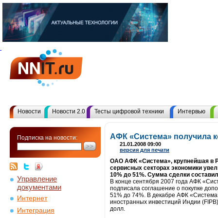
Новости
Новости 2.0
Тесты цифровой техники
Интервью
АФК «Система» получила к
Подписка на новости:
21.01.2008 09:00
версия для печати
ОАО АФК «Система», крупнейшая в 
сервисных секторах экономики увели
10% до 51%. Сумма сделки составила
Управление
В конце сентября 2007 года АФК «Сист
документами
подписала соглашение о покупке допол
51% до 74%. В декабре АФК «Система
Интернет
иностранных инвестиций Индии (FIPB)
долл.
Интеграция