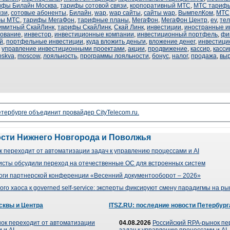
ифы Билайн Москва
,
тарифы сотовой связи
,
корпоративный МТС
,
МТС тариф
язи
,
сотовые абоненты
,
Билайн
,
wap
,
wap сайты
,
сайты wap
,
ВымпелКом
,
МТС
фы МТС
,
тарифы МегаФон
,
тарифные планы
,
МегаФон
,
МегаФон Центр
,
ev
,
те
имитный СкайЛинк
,
тарифы СкайЛинк
,
Скай Линк
,
инвестиции
,
иностранные и
рование
,
инвестор
,
инвестиционные компании
,
инвестиционный портфель
,
фи
й
,
портфельные инвестиции
,
куда вложить деньги
,
вложение денег
,
инвестици
,
управление инвестиционными проектами
,
акции
,
продвижение
,
кассир
,
касси
skva
,
moscow
,
лояльность
,
программы лояльности
,
бонус
,
налог
,
продажа
,
выр
тербурге объединит провайдер CityTelecom.ru.
ости Нижнего Новгорода и Поволжья
 переходит от автоматизации задач к управлению процессами и AI
сты обсудили переход на отечественные ОС для встроенных систем
оги партнерской конференции «Весенний документооборот – 2026»
го хаоса к governed self-service: эксперты фиксируют смену парадигмы на р
сквы и Центра
ITSZ.RU: последние новости Петербург
ок переходит от автоматизации
04.08.2026
Российский RPA-рынок пе