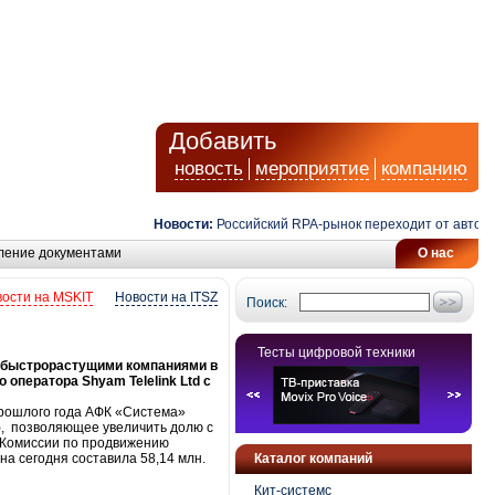
Добавить
новость
мероприятие
компанию
Новости:
Российский RPA-рынок переходит от автомати
ление документами
О нас
ости на MSKIT
Новости на ITSZ
Поиск:
Тесты цифровой техники
 быстрорастущими компаниями в
оператора Shyam Telelink Ltd с
 прошлого года АФК «Система»
n), позволяющее увеличить долю с
 Комиссии по продвижению
а сегодня составила 58,14 млн.
Каталог компаний
Кит-системс