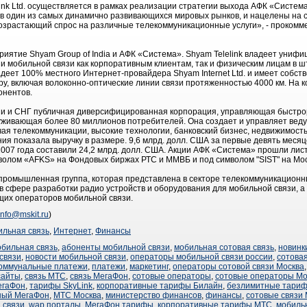
ink Ltd. осуществляется в рамках реализации стратегии выхода АФК «Система
 в один из самых динамично развивающихся мировых рынков, и нацелены на 
возрастающий спрос на различные телекоммуникационные услуги», - проком
приятие Shyam Group of India и АФК «Система». Shyam Telelink владеет униф
и мобильной связи как корпоративным клиентам, так и физическим лицам в 
адеет 100% местного Интернет-провайдера Shyam Internet Ltd. и имеет собст
, включая волоконно-оптические линии связи протяженностью 4000 км. На к
онентов.
ии и СНГ публичная диверсифицированная корпорация, управляющая быстр
луживающая более 80 миллионов потребителей. Она создает и управляет ве
чая телекоммуникации, высокие технологии, банковский бизнес, недвижимость
ния показала выручку в размере. 9,6 млрд. долл. США за первые девять месяц
2007 года составили 24,2 млрд. долл. США. Акции АФК «Система» прошли лис
волом «AFKS» на Фондовых биржах РТС и ММВБ и под символом "SIST" на Мо
промышленная группа, которая представлена в секторе телекоммуникационны
 сфере разработки радио устройств и оборудования для мобильной связи, а
ущих операторов мобильной связи.
info@mskit.ru
)
льная связь
,
Интернет
,
Финансы
обильная связь
,
абоненты мобильной связи
,
мобильная сотовая связь
,
новинк
связи
,
новости мобильной связи
,
операторы мобильной связи россии
,
сотовая
оммунальные платежи
,
платежи
,
маркетинг
,
операторы сотовой связи Москва
сайты
,
связь МТС
,
связь МегаФон
,
сотовые операторы
,
сотовые операторы М
егаФон
,
тарифы SkyLink
,
корпоративные тарифы Билайн
,
безлимитные тари
ный МегаФон
,
МТС Москва
,
министерство финансов
,
финансы
,
сотовые связи
 связи
,
wap порталы
,
МегаФон тарифы
,
корпоративные тарифы МТС
,
мобиль