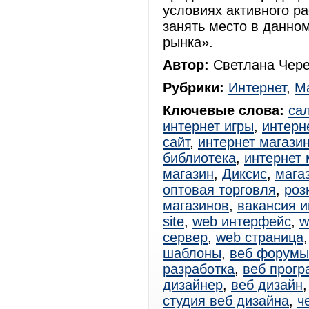
условиях активного р
занять место в данном
рынка».
Автор:
Светлана Чере
Рубрики:
Интернет
,
Ма
Ключевые слова:
са
интернет игры
,
интерн
сайт
,
интернет магази
библиотека
,
интернет 
магазин
,
Диксис
,
мага
оптовая торговля
,
роз
магазинов
,
вакансия и
site
,
web интерфейс
,
w
сервер
,
web страница
шаблоны
,
веб форумы
разработка
,
веб прог
дизайнер
,
веб дизайн
студия веб дизайна
,
ч