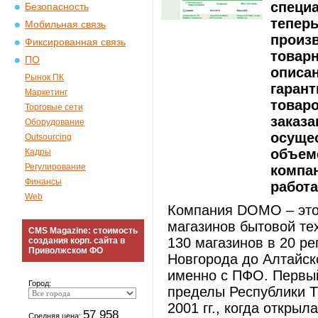
специ
Безопасность
теперь
Мобильная связь
произ
Фиксированная связь
товар
ПО
описан
Рынок ПК
гарант
Маркетинг
товаро
Торговые сети
заказа
Оборудование
осущес
Outsourcing
объеме
Кадры
Регулирование
компа
Финансы
работа
Web
Компания DOMO – это 
магазинов бытовой те
CMS Magazine: стоимость
130 магазинов в 20 р
создания корп. сайта в
Приволжском ФО
Новгорода до Алтайск
именно с ПФО. Первый
Город:
пределы Республики 
2001 гг., когда откры
57 958
Средняя цена: