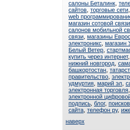
салоны Беталинк
,
тел
сайтов
,
торговые сети
web программировани
магазин сотовой связи
салонов мобильной св
связи
,
магазины Еврос
электроникс
,
магазин 
Белый Ветер
,
стартма
купить через интернет
нижний новгород
,
сам
башкортостан
,
татарс
правительство
,
электр
удмуртия
,
марий эл
,
с
электронная торговля
электронной цифрово
подпись
,
блог
,
поисков
сайта
,
телефон ру
,
иж
наверх