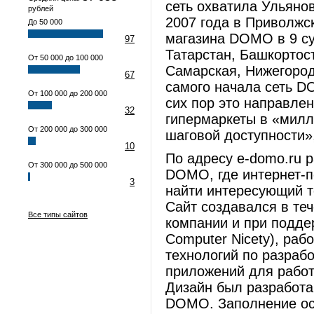
сеть охватила Ульянов
рублей
2007 года в Приволжс
До 50 000
магазина DOMO в 9 су
97
Татарстан, Башкортос
От 50 000 до 100 000
Самарская, Нижегород
67
самого начала сеть D
От 100 000 до 200 000
сих пор это направле
32
гипермаркеты в «милл
От 200 000 до 300 000
шаговой доступности»
10
По адресу e-domo.ru 
От 300 000 до 500 000
DOMO, где интернет-
3
найти интересующий то
Сайт создавался в те
Все типы сайтов
компании и при поддер
Computer Nicety), ра
технологий по разраб
приложений для работ
Дизайн был разработа
DOMO. Заполнение ос