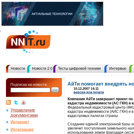
Новости
Новости 2.0
Тесты цифровой техники
Интервью
АйТи помогает внедрять н
Подписка на новости:
10.12.2007 14:11
версия для печати
Компания АйТи завершает проект по
кадастра недвижимости (АС ГКН) в 
Федеральный кадастровый центр (ФКЦ
Управление
кадастра недвижимости (АИС ГКН) и 
документами
кадастровых палатах страны.
Интернет
Создание единой электронной базы з
увеличит поступления земельного нал
Интеграция
использования земли благодаря сист