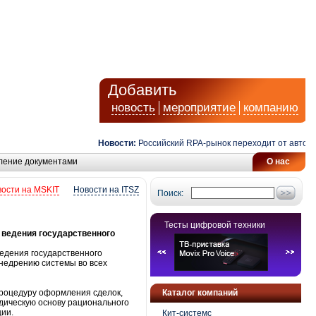
Добавить
новость
мероприятие
компанию
Новости:
Российский RPA-рынок переходит от автоматиз
ление документами
О нас
ости на MSKIT
Новости на ITSZ
Поиск:
Тесты цифровой техники
 ведения государственного
едения государственного
недрению системы во всех
процедуру оформления сделок,
Каталог компаний
дическую основу рационального
ии.
Кит-системс