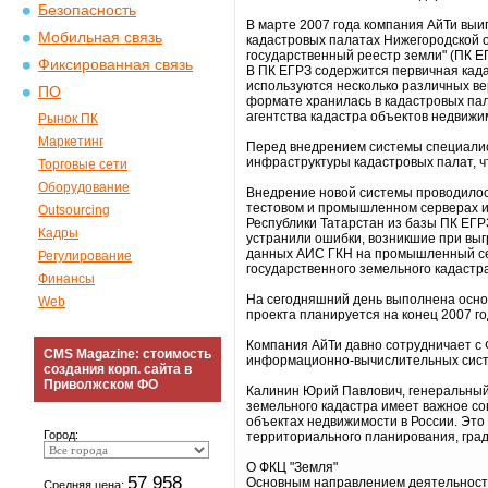
Безопасность
В марте 2007 года компания АйТи выи
Мобильная связь
кадастровых палатах Нижегородской о
государственный реестр земли" (ПК Е
Фиксированная связь
В ПК ЕГРЗ содержится первичная кад
используются несколько различных в
ПО
формате хранилась в кадастровых пал
агентства кадастра объектов недвижи
Рынок ПК
Маркетинг
Перед внедрением системы специалис
инфраструктуры кадастровых палат, ч
Торговые сети
Оборудование
Внедрение новой системы проводилос
тестовом и промышленном серверах и 
Outsourcing
Республики Татарстан из базы ПК ЕГР
Кадры
устранили ошибки, возникшие при выг
данных АИС ГКН на промышленный сер
Регулирование
государственного земельного кадастр
Финансы
На сегодняшний день выполнена основ
Web
проекта планируется на конец 2007 го
Компания АйТи давно сотрудничает с 
CMS Magazine: стоимость
информационно-вычислительных систе
создания корп. сайта в
Приволжском ФО
Калинин Юрий Павлович, генеральный
земельного кадастра имеет важное со
объектах недвижимости в России. Это
Город:
территориального планирования, град
О ФКЦ "Земля"
57 958
Основным направлением деятельности
Средняя цена: