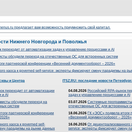
enus.ru предлагает вам возможность приумножить свой капитал.
ости Нижнего Новгорода и Поволжья
 переходит от автоматизации задач к управлению процессами и AI
сты обсудили переход на отечественные ОС для встроенных систем
оги партнерской конференции «Весенний документооборот – 2026»
го хаоса к governed self-service: эксперты фиксируют смену парадигмы на р
сквы и Центра
ITSZ.RU: последние новости Петербург
ок переходит от автоматизации
04.08.2026
Российский RPA-рынок пе
 и AI
задач к управлению процессами и AI
мисты обсудили переход на
03.07.2026
Системные программисты
ных систем
отечественные ОС для встроенных с
итоги партнерской конференции
18.06.2026
ГК «ЭОС» подвела итоги 
 2026»
«Весенний документооборот – 2026»
ого хаоса к governed self-
16.06.2026
От децентрализованного ха
мену парадигмы на рынке данных
service: эксперты фиксируют смену 