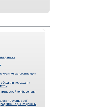
ынке данных
а
реходит от автоматизации
 обсудили переход на
истем
партнерской конференции
оса к governed self-
парадигмы на рынке данных