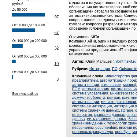
кадастра и государственного учета о
рублей
обеспечения автоматизированной сис
До 50 000
организацией отрасли по созданию м
автоматизированной системы. Совмес
97
сопровождение внедряемых информацио
комплекс вопросов разработки методо
От 50 000 до 100 000
определен головной организацией по
67
О компании АйТи
От 100 000 до 200 000
Компания АйТи, один из ведущих росс
корпоративных информационных систе
32
управления предприятием, ИТ-инфраст
менеджмента.
От 200 000 до 300 000
Автор:
Юрий Мальцев (
info@mskit.ru
10
Рубрики:
Интеграция
,
ПО
,
Outsourci
От 300 000 до 500 000
Ключевые слова:
министерство фи
3
предприятием
,
автоматизация прои
автоматизации
,
закон связи
,
мининф
ECM
,
автоматизация
,
автоматизаци
система управления
,
министерство 
Все типы сайтов
документооборота
,
рейман
,
гкрч
,
мин
автоматизации
,
министерство связи
системная интеграция
,
интеграция 
системы хранения данных
,
storage
,
интегратор
,
хранение данных
,
серв
данных
,
сеть хранения данных
,
база
хранением данных
,
технологии хра
персоналом
,
documentum
,
нижний но
россвязьохранкультура
,
оренбург
,
мо