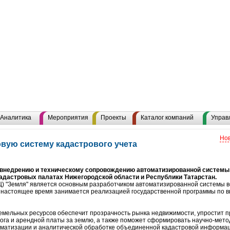
Аналитика
Мероприятия
Проекты
Каталог компаний
Управ
Нов
овую систему кадастрового учета
 внедрению и техническому сопровождению автоматизированной системы
кадастровых палатах Нижегородской области и Республики Татарстан.
) "Земля" является основным разработчиком автоматизированной системы в
в настоящее время занимается реализацией государственной программы по в
емельных ресурсов обеспечит прозрачность рынка недвижимости, упростит 
ога и арендной платы за землю, а также поможет сформировать научно-мето
ематизации и аналитической обработке объединенной кадастровой информац