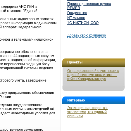
Производственная группа
 поддержке АИС ГКН в
REMER
мный комплекс "Единый
Градиентех
ИТ Альянс
иональных кадастровых палатах
1С-ИЖТИСИ, ООО
стровая информация в одинаковом
ый аппарат Федерального
Добавь свою компанию
ионной и телекоммуникационной
программное обеспечение на
ти и по 44 кадастровым округам
ачества кадастровой информации,
Проекты
ли перенесены в единую базу
атизированной системы ведения
От разрозненной отчетности к
единой системе аналитики —
кейс «Холодильник.ру»
стрового учета, завершение
ержку программного обеспечения
России.
Интервью
едения государственного
Эволюция партнерства:
иальным источником сведений об
экосистема, как единый
оздаст необходимые условия для
организм
дарственного земельного