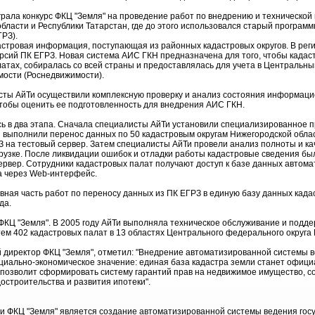
грала конкурс ФКЦ "Земля" на проведение работ по внедрению и технической
бласти и Республики Татарстан, где до этого использовался старый програм
ГРЗ).
астровая информация, поступающая из районных кадастровых округов. В рег
ерсий ПК ЕГРЗ. Новая система АИС ГКН предназначена для того, чтобы када
атах, собиралась со всей страны и предоставлялась для учета в Центральн
мости (Роснедвижимости).
ты АйТи осуществили комплексную проверку и анализ состояния информац
тобы оценить ее подготовленность для внедрения АИС ГКН.
ь в два этапа. Сначала специалисты АйТи установили специализированное 
выполнили перенос данных по 50 кадастровым округам Нижегородской облас
З на тестовый сервер. Затем специалисты АйТи провели анализ полноты и к
рузке. После ликвидации ошибок и отладки работы кадастровые сведения бы
вер. Сотрудники кадастровых палат получают доступ к базе данных автом
а через Web-интерфейс.
ная часть работ по переносу данных из ПК ЕГРЗ в единую базу данных када
да.
ФКЦ "Земля". В 2005 году АйТи выполняла техническое обслуживание и подд
м 402 кадастровых палат в 13 областях Центрального федерального округа 
 директор ФКЦ "Земля", отметил: "Внедрение автоматизированной системы в
циально-экономическое значение: единая база кадастра земли станет офиц
 позволит сформировать систему гарантий прав на недвижимое имущество, с
остроительства и развития ипотеки".
 ФКЦ "Земля" является создание автоматизированной системы ведения госу