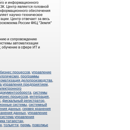
ного и информационного
ЗК. Центр является головной
 информационного обеспечения
ляет научно-техническое
ации. Центр отвечает за весь
Госкомзема России ФКЦ "Земля"
данию и сопровождению
системы автоматизации
 обучение в сфере ИТ и
бизнес процессов
,
управление
ологических
,
программы
томатизация делопроизводства
,
а управления предприятием
,
электронного
 документооборота
,
системы
изнес процессов
,
интеграция
,
х
,
фискальный регистратор
,
ионные системы
,
системный
ения данных
,
сервер хранения
ранения данных
,
управление
система управления
ика татарстан
,
к
,
тольятти
,
пермь
,
поволжье