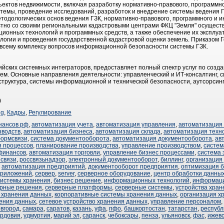
бъектов недвижимости, включая разработку нормативно-правового, программ
темы, проведение исследований, разработок и внедрение системы ведения Г
етодологических основ ведения ГЗК, нормативно-правового, программного и
тно со своими региональными кадастровыми центрами ФКЦ "Земля" осуществ
нных технологий и программных средств, а также обеспечение их эксплуат
логии и проведения государственной кадастровой оценки земель. Приказом 
 всему комплексу вопросов информационной безопасности системы ГЗК.
ийских системных интеграторов, предоставляет полный спектр услуг по соз
м. Основные направления деятельности: управленческий и ИТ-консалтинг, 
руктура, системы информационной и технической безопасности, аутсорсинг,
)
ng
,
Кадры
,
Регулирование
нансов рф
,
автоматизация учета
,
автоматизация управления
,
автоматизация 
зводств
,
автоматизация бизнеса
,
автоматизация склада
,
автоматизация техн
ормсвязи
,
система документооборота
,
автоматизация документооборота
,
ав
я процессов
,
планирование производства
,
управление производством
,
систем
финансов
,
автоматизация торговли
,
управление бизнес процессами
,
система 
связи
,
россвязьнадзор
,
электронный документооборот
,
биллинг
,
организация
,
автоматизация предприятий
,
документооборот предприятия
,
оптимизация б
приложений
,
сервер
,
server
,
серверное оборудование
,
центр обработки данны
системы хранения
,
бизнес решение
,
информационных технологий
,
информац
ерные решения
,
серверные платформы
,
серверные системы
,
устройства хран
 хранения данных
,
корпоративные системы хранения данных
,
организация х
нения данных
,
сетевое устройство хранения данных
,
управление персоналом
,
вгород
,
самара
,
саратов
,
казань
,
уфа
,
пфо
,
башкортостан
,
татарстан
,
республ
рдовия
,
удмуртия
,
марий эл
,
саранск
,
чебоксары
,
пенза
,
ульяновск
,
фас
,
ижевс