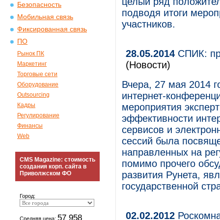
целый ряд положител
Безопасность
подводя итоги мероп
Мобильная связь
участников.
Фиксированная связь
ПО
28.05.2014
СПИК: пр
Рынок ПК
(Новости)
Маркетинг
Торговые сети
Вчера, 27 мая 2014 г
Оборудование
интернет-конференци
Outsourcing
Кадры
мероприятия экспер
Регулирование
эффективности интер
Финансы
сервисов и электрон
Web
сессий была посвяще
направленных на рег
CMS Magazine: стоимость
помимо прочего обс
создания корп. сайта в
развития Рунета, я
Приволжском ФО
государственной стр
Город:
02.02.2012
Роскомна
57 958
Средняя цена: