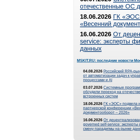
отечественные ОС д
18.06.2026
ГК «ЭОС»
«Весенний документ
16.06.2026
От децен
service: эксперты 
данных
MSKIT.RU: последние новости Мо
04.08.2026
Российский RPA-рын
от автоматизации задач к упр
процессами и AI
03.07.2026
Системные програ
обсудили переход на отечеств
встроенных систем
18.06.2026
ГК «ЭОС» подвела и
партнерской конференции «Ве
документооборот – 2026»
16.06.2026
От децентрализован
governed self-service: эксперт
смену парадигмы на рынке дан