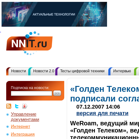
Новости
Новости 2.0
Тесты цифровой техники
Интервью
«Голден Телеко
Подписка на новости:
подписали согл
07.12.2007 14:06
версия для печати
Управление
документами
WeRoam, ведущий мир
Интернет
«Голден Телеком», в
Интеграция
телекоммуникационных