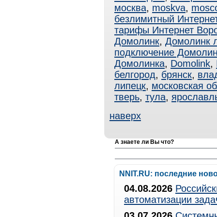
москва
,
moskva
,
mosc
безлимитный Интерне
тарифы Интернет Вор
Домолинк
,
Домолинк 
подключение Домолин
Домолинка
,
Domolink
,
белгород
,
брянск
,
вла
липецк
,
московская об
тверь
,
тула
,
ярославл
наверх
А знаете ли Вы что?
NNIT.RU: последние нов
04.08.2026
Российск
автоматизации зада
03.07.2026
Системны