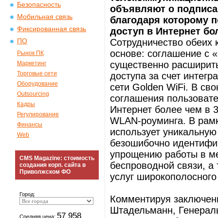
Безопасность
объявляют о подписа
Мобильная связь
благодаря которому п
Фиксированная связь
доступ в Интернет бол
Сотрудничество обеих 
ПО
основе: соглашение с
Рынок ПК
существенно расширить
Маркетинг
Торговые сети
доступа за счет интегр
Оборудование
сети Golden WiFi. В св
Outsourcing
соглашения пользовател
Кадры
Интернет более чем в 3
Регулирование
WLAN-роуминга. В рам
Финансы
использует уникальную
Web
безошибочно идентифиц
упрощению работы в м
CMS Magazine: стоимость
беспроводной связи, а
создания корп. сайта в
Приволжском ФО
услуг широкополосного 
Город:
Комментируя заключени
Штадельманн, Генерал
57 958
Средняя цена: