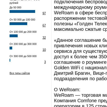
подключения беспровод
рублей
международному роумин
До 50 000
WeRoam в сфере беспро
97
распоряжении тестовой
От 50 000 до 100 000
полезны «Голден Телек
67
максимально сжатые ср
От 100 000 до 200 000
32
«Данное соглашение бы
От 200 000 до 300 000
привлечения новых клие
10
сервиса для существую
доступ к более чем 350
От 300 000 до 500 000
соглашение о роуминге
3
Golden WiFi с национа
Дмитрий Брагин, Вице-
Все типы сайтов
подразделения по рабо
О WeRoam:
WeRoam — торговая ма
Компания Comfone пред
операторам в 125 стра