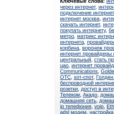
Ключевые слова:
ин
через интернет
,
интерн
подключение интерне
интернет москва
,
инте
скачать интернет
,
инте
покупать интернету
,
б
метро
,
матрикс интер
интернета
,
провайдер
корбина
,
воронеж про
интернет провайдеры 
центральный
,
стать п
цао
,
интернет провай
Communications
,
Golde
ОТС
,
хот-спот
,
Голден
беспроводной интерне
розетки
,
доступ в инте
Телеком
,
Акадо
,
дома
домашняя сеть
,
домаш
ip телефония
,
voip
,
Eth
adsl модем
,
настройка