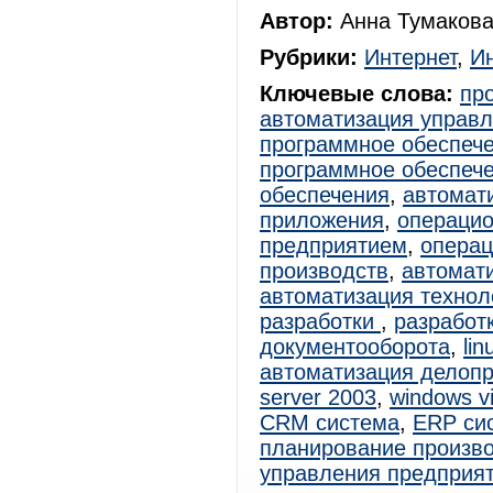
Автор:
Анна Тумакова
Рубрики:
Интернет
,
И
Ключевые слова:
пр
автоматизация управ
программное обеспеч
программное обеспеч
обеспечения
,
автомат
приложения
,
операцио
предприятием
,
операц
производств
,
автомат
автоматизация технол
разработки
,
разработ
документооборота
,
lin
автоматизация делоп
server 2003
,
windows vi
CRM система
,
ERP си
планирование произв
управления предприя