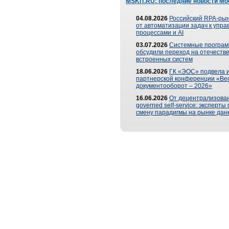
MSKIT.RU: последние новости Мо
04.08.2026
Российский RPA-рын
от автоматизации задач к упр
процессами и AI
03.07.2026
Системные програ
обсудили переход на отечеств
встроенных систем
18.06.2026
ГК «ЭОС» подвела и
партнерской конференции «Ве
документооборот – 2026»
16.06.2026
От децентрализован
governed self-service: эксперт
смену парадигмы на рынке дан