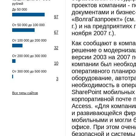
рублей
проектов компании - 
До 50 000
документами и бизнес
97
«ВолгаГазпроект» (см
г.) и на предприятиях
От 50 000 до 100 000
ноября 2007 г.).
67
От 100 000 до 200 000
Как сообщают в комп
32
решение о модернизац
версии 2003 на 2007 
От 200 000 до 300 000
компании был необхо
10
оперативного планиро
От 300 000 до 500 000
оборудование, автотр
3
необходимость в опер
SharePoint мобильных
Все типы сайтов
корпоративной почте 
Access. «Для компани
и развивающейся фирм
мобильными и могли б
офисе. При этом очен
безопасной и системы