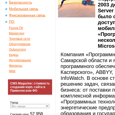
Безопасность
2003 д
Мобильная связь
Server
Фиксированная связь
было 
доступ
ПО
мобиль
Рынок ПК
«Прог
Маркетинг
Торговые сети
неско
Оборудование
Micros
Outsourcing
Компания «Программны
Кадры
Самарской области и 
Регулирование
программного обеспече
Финансы
Web
Касперского», ABBYY, C
InfoWatch. В основе с
решению задач, связа
CMS Magazine: стоимость
создания корп. сайта в
бизнеса: от поставки 
Приволжском ФО
комплексной информа
«Программных техноло
Город:
энергетические предп
образования и госуда
57 958
Средняя цена: