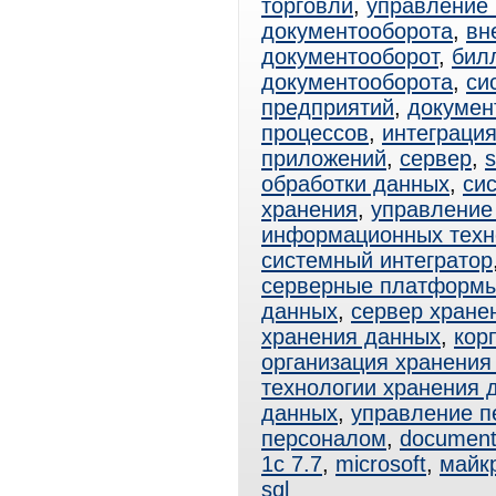
торговли
,
управление 
документооборота
,
вн
документооборот
,
бил
документооборота
,
си
предприятий
,
докумен
процессов
,
интеграци
приложений
,
сервер
,
s
обработки данных
,
си
хранения
,
управление
информационных техн
системный интегратор
серверные платформ
данных
,
сервер хране
хранения данных
,
кор
организация хранения
технологии хранения 
данных
,
управление п
персоналом
,
documen
1с 7.7
,
microsoft
,
майк
sql