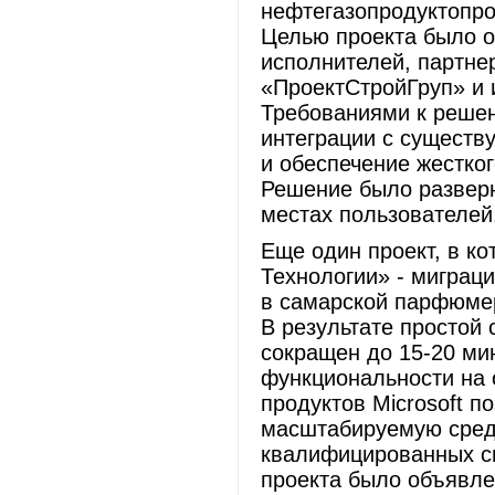
нефтегазопродуктопро
Целью проекта было о
исполнителей, партне
«ПроектСтройГруп» и 
Требованиями к решен
интеграции с сущест
и обеспечение жестког
Решение было разверн
местах пользователей
Еще один проект, в к
Технологии» - миграци
в самарской парфюмер
В результате простой
сокращен до 15-20 ми
функциональности на 
продуктов Microsoft п
масштабируемую среду
квалифицированных с
проекта было объявлен