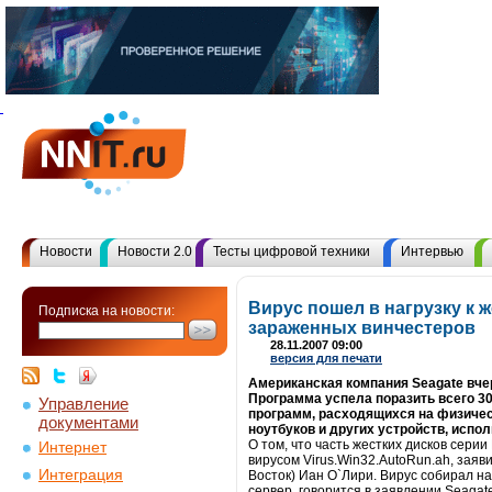
Новости
Новости 2.0
Тесты цифровой техники
Интервью
Вирус пошел в нагрузку к 
Подписка на новости:
зараженных винчестеров
28.11.2007 09:00
версия для печати
Американская компания Seagate вче
Программа успела поразить всего 3
Управление
программ, расходящихся на физическ
документами
ноутбуков и других устройств, исп
О том, что часть жестких дисков сери
Интернет
вирусом Virus.Win32.AutoRun.ah, зая
Интеграция
Восток) Иан О`Лири. Вирус собирал н
сервер, говорится в заявлении Seagate