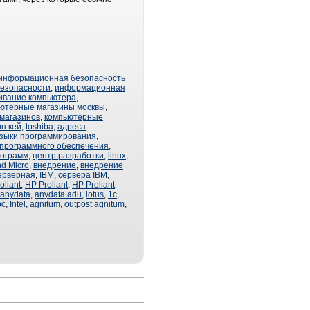
информационная безопасность
езопасности
,
информационная
ивание компьютера
,
ютерные магазины москвы
,
магазинов
,
компьютерные
н кей
,
toshiba
,
адреса
зыки программирования
,
 программного обеспечения
,
рограмм
,
центр разработки
,
linux
,
nd Micro
,
внедрение
,
внедрение
ерверная
,
IBM
,
сервера IBM
,
oliant
,
HP Proliant
,
HP Proliant
anydata
,
anydata adu
,
lotus
,
1с
,
pc
,
Intel
,
agnitum
,
outpost agnitum
,