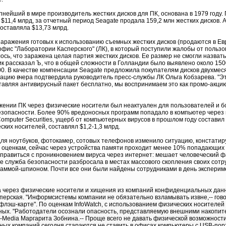
пнейший в мире производитель жестких дисков для ПК, основана в 1979 году. 
 $11,4 млрд, за отчетный период Seagate продала 159,2 млн жестких дисков. 
оставляла $13,73 млрд.
 заражения готовых к использованию съемных жестких дисков (продаются в Ев
 офис "Лаборатории Касперского" (ЛК), в который поступили жалобы от польз
ь, что заражена целая партия жестких дисков. Ее размер не смогли назвать
ик рассказал Ъ, что в общей сложности в Голландии было выявлено около 150
00. В качестве компенсации Seagate предложила покупателям дисков двухмес
ацию вчера подтвердила руководитель пресс-службы ЛК Ольга Кобзарева. "Э
оставляя антивирусный пакет бесплатно, мы воспринимаем это как промо-акци
жении ПК через физические носители был неактуален для пользователей и б
зопасности. Более 90% вредоносных программ попадало в компьютер через и
mputer Securities, ущерб от компьютерных вирусов в прошлом году составил 
ских носителей, составлял $1,2-1,3 млрд.
я ноутбуков, фотокамер, сотовых телефонов изменило ситуацию, констатиру
о оценкам, сейчас через устройства памяти проходит менее 10% попадающих 
справиться с проникновением вируса через интернет: мешает человеческий фа
е служба безопасности разбросала в местах массового скопления своих сотр
раммой-шпионом. Почти все они были найдены сотрудниками в день экспери
 через физические носители и хищения из компаний конфиденциальных дан
перская. "Информсистемы компании не обязательно взламывать извне,-- гово
а флэш-карте". По оценкам InfoWatch, с использованием физических носител
х. "Работодатели осознали опасность, представляемую внешними накопите
S-Media Маргарита Зобнина.-- Проще всего не давать физической возможности
пных компаний сегодня стараются не ставить в офисах компьютеры с USB-пор