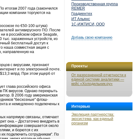
Производственная группа
По итогам 2007 года (закончился
REMER
Акции компании торгуются на
Градиентех
ИТ Альянс
1С-ИЖТИСИ, ООО
росоюзе по €50-100 штука)
ователей антивирусного ПО. После
 ни в российском офисе Seagate,
Добавь свою компанию
0 тыс. зараженных устройств, из
ячный бесплатный доступ к
то наша совместная акция с
ю, направленную на
орцов с вирусами, признают
Проекты
нтернет и по электронной почте.
$13,3 млрд. При этом ущерб от
От разрозненной отчетности к
единой системе аналитики —
кейс «Холодильник.ру»
ет глава российского офиса
в ПК вирусов. Однако перекрыть
ктор. В 2006 году американская
удников "бесхозные" флэш-
мента и немедленно подключены к
Интервью
Эволюция партнерства:
ных напрямую связаны, отмечает
экосистема, как единый
рит она.-- Достаточно внедрить в
организм
ей информации совершается около
лями, и борются с их
 их подключить сотрудникам". По
тами, через которые обычно