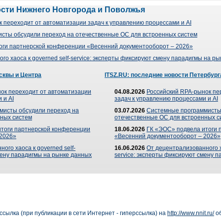
ости Нижнего Новгорода и Поволжья
 переходит от автоматизации задач к управлению процессами и AI
сты обсудили переход на отечественные ОС для встроенных систем
оги партнерской конференции «Весенний документооборот – 2026»
го хаоса к governed self-service: эксперты фиксируют смену парадигмы на р
сквы и Центра
ITSZ.RU: последние новости Петербург
ок переходит от автоматизации
04.08.2026
Российский RPA-рынок пе
 и AI
задач к управлению процессами и AI
мисты обсудили переход на
03.07.2026
Системные программисты
ных систем
отечественные ОС для встроенных с
итоги партнерской конференции
18.06.2026
ГК «ЭОС» подвела итоги 
 2026»
«Весенний документооборот – 2026»
ого хаоса к governed self-
16.06.2026
От децентрализованного ха
мену парадигмы на рынке данных
service: эксперты фиксируют смену 
сылка (при публикации в сети Интернет - гиперссылка) на
http://www.nnit.ru/
об