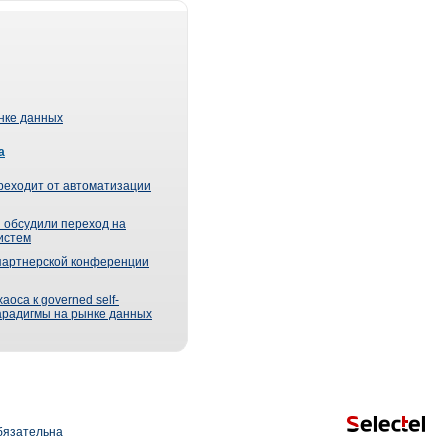
ынке данных
а
реходит от автоматизации
 обсудили переход на
истем
партнерской конференции
оса к governed self-
парадигмы на рынке данных
язательна