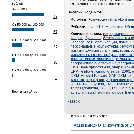
рублей
подключаются флэш-накопители.
До 50 000
Валерий Кодачигов
97
Источник: Коммерсант (
http://kommer
От 50 000 до 100 000
Рубрики:
Рынок ПК
,
Маркетинг
,
Обор
67
Ключевые слова:
информационная 
защита
,
Symantec
,
безопасность ин
От 100 000 до 200 000
безопасность организации
,
домашни
персональные компьютеры
,
ремонт 
32
магазин компьютерный мир
,
компьют
магазины санкт петербурга
,
компьют
От 200 000 до 300 000
компьютерных магазинов
,
компьютер
10
программное обеспечение
,
программ
Java
,
Java приложения
,
операционна
От 300 000 до 500 000
ERP
,
windows
,
windows server 2003
,
w
CRM
,
Hewlett Packard
,
SAP
,
CRM
,
сис
3
кластер
,
серверное
,
управление про
DL
,
HP Bladesystem
,
Tivoli
,
Tivoli IBM
,
1с предприятие
,
1с 8.0
,
1с 8
,
1с 7.7
,
m
Все типы сайтов
agnitum firewall
,
agnitum outpost firewa
наверх
А знаете ли Вы что?
Акция Выгодная арифметика от Da