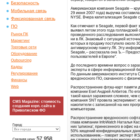
Безопасность
Американская компания Seagate -- кру
Мобильная связь
29 июня 2007 года) выручка составила
NYSE. Вчера капитализация Seagate с
Фиксированная связь
Как отмечают в Seagate, первой факт
ПО
выявил летом этого года голландский
Рынок ПК
проведенного расследования выяснилос
ни в ЛК. Знакомый с ситуацией источн
Маркетинг
которых в продажу поступило около 3
Торговые сети
антивирусному пакету ЛК. Эту информ
Seagate,-- рассказала она Ъ.-- Пред
Оборудование
пользователей в Европе".
Outsourcing
До последнего времени вопрос о зара
Кадры
эксперты в сфере информационной бе
Регулирование
По данным американского института Co
вредоносного ПО, скачанного с физиче
Финансы
Web
Распространение флэш-карт памяти дл
компании Eset Андрей Албитов. По ег
такой канал заражения сложнее, чем 
компания SNT провела эксперимент: е
CMS Magazine: стоимость
накопители с записанной на них прог
создания корп. сайта в
компьютерам.
Приволжском ФО
Распространение вредоносного софта
глава компании InfoWatch Наталья Кас
Город:
них 'шпиона', принесенного в офис н
50% хищений конфиденциальных данны
использованием,-- говорит эксперт iK
57 958
Средняя цена:
ее словам, представители многих кру