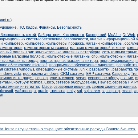
sant.ru
)
удование
,
ПО
,
Кадры
,
Финансы
,
Безопасность
безопасность сетей
,
Лаборатория Касперского
,
Касперский
,
McAfee
,
Dr Web
,
формационных систем обеспечение безопасности
,
анализ информационной б
й компьютер
,
компьютер
,
компьютеры продажа
,
магазин компьютеры
,
обслуж
компьютеров
,
компьютерные магазины
,
магазин компьютерной техники
,
компь
ерный магазин рик
,
компьютерные магазины петербурга
,
сеть компьютерных 
ерные магазины полярис
,
компьютерные магазины спб
,
компьютерный магази
ные магазины города
,
компьютерные магазины питера
,
программирование
,
я
ное обеспечение microsoft
,
программное обеспечение лицензия
,
разработка
я система windows
,
операционные системы
,
unix
,
разработки
,
разработка п
indows vista
,
программы windows
,
CRM система
,
ERP системы
,
Kaspersky
,
Tre
темная интеграция
,
сервер
,
купить сервер
,
server
,
серверное оборудование
,
с
ектами
,
ноутбуки toshiba
,
Cisco
,
сетевое оборудование
,
Hewlett
,
сервера HP
,
Pr
системный интегратор
,
blade
,
серверные решения
,
сервер хранения данных
,
icrosoft
,
майкрософт
,
oracle
,
тринити
,
trinity
,
sql
,
sql server
,
sql сервер
,
ms sql
,
a
ll
taHouse.ru существенно сокращает обязательные расходы Вашего бизнеса.