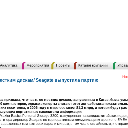
Н
Аналитика
Мероприятия
Проекты
Каталог компаний
Управ
Нов
жестким дискам/ Seagate выпустила партию
ра признала, что часть ее жестких дисков, выпущенных в Китае, была ум
00 компьютеров, однако эксперты считают этот акт саботажа показательн
их носителях, в 2006 году в мире составил $1,3 млрд, и потери будут ра
ользующих портативные накопители информации.
и Maxtor Basics Personal Storage 3200, выпущенная на заводах китайских подр
вил вчера директор Seagate по корпоративным коммуникациям в регионе EMEA
а зараженных компьютерах пароли к играм, в том числе онлайновым, и отправ
.