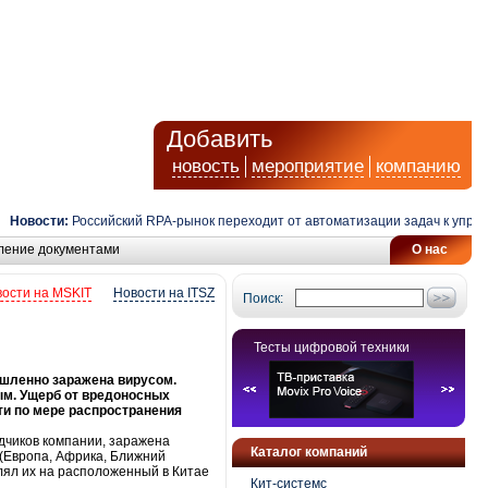
Добавить
новость
мероприятие
компанию
овости:
Российский RPA-рынок переходит от автоматизации задач к управле
ление документами
О нас
ости на MSKIT
Новости на ITSZ
Поиск:
Тесты цифровой техники
ышленно заражена вирусом.
ым. Ущерб от вредоносных
сти по мере распространения
ядчиков компании, заражена
Каталог компаний
 (Европа, Африка, Ближний
лял их на расположенный в Китае
Кит-системс