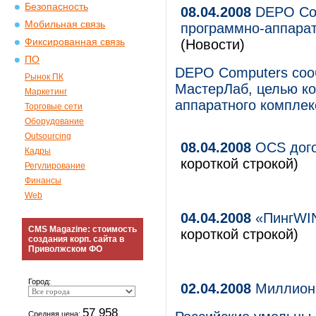
Безопасность
08.04.2008
DEPO Com
Мобильная связь
программно-аппарат
Фиксированная связь
(Новости)
ПО
DEPO Computers сооб
Рынок ПК
МастерЛаб, целью ко
Маркетинг
аппаратного комплек
Торговые сети
Оборудование
Outsourcing
08.04.2008
OCS дого
Кадры
короткой строкой)
Регулирование
Финансы
Web
04.04.2008
«ПингWIN
CMS Magazine: стоимость
короткой строкой)
создания корп. сайта в
Приволжском ФО
Город:
02.04.2008
Миллион 
57 958
Средняя цена: