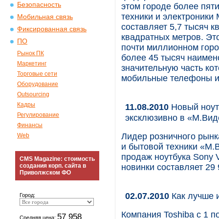
Безопасность
этом городе более пят
техники и электроники
Мобильная связь
составляет 5,7 тысяч к
Фиксированная связь
квадратных метров. Эт
ПО
почти миллионном горо
Рынок ПК
более 45 тысяч наимен
Маркетинг
значительную часть ко
Торговые сети
мобильные телефоны и
Оборудование
Outsourcing
Кадры
11.08.2010
Новый ноут
Регулирование
эксклюзивно в «М.Ви
Финансы
Лидер розничного рынк
Web
и бытовой техники «М.
продаж ноутбука Sony 
CMS Magazine: стоимость
создания корп. сайта в
новинки составляет 29 
Приволжском ФО
02.07.2010
Как лучше и
Город:
Компания Toshiba с 1 п
57 958
Средняя цена: