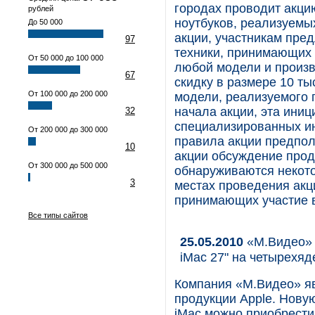
городах проводит акци
рублей
ноутбуков, реализуемы
До 50 000
акции, участникам пре
97
техники, принимающих у
От 50 000 до 100 000
любой модели и произв
67
скидку в размере 10 т
От 100 000 до 200 000
модели, реализуемого
начала акции, эта ини
32
специализированных ин
От 200 000 до 300 000
правила акции предпол
10
акции обсуждение прод
От 300 000 до 500 000
обнаруживаются некото
3
местах проведения акц
принимающих участие в
Все типы сайтов
25.05.2010
«М.Видео» 
iMac 27" на четырехяде
Компания «М.Видео» я
продукции Apple. Нову
iMac можно приобрести