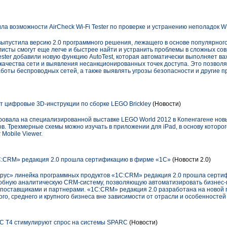
ила возможности AirCheck Wi-Fi Tester по проверке и устранению неполадок
выпустила версию 2.0 программного решения, лежащего в основе популярного 
алисты смогут еще легче и быстрее найти и устранить проблемы в сложных с
Tester добавили новую функцию AutoTest, которая автоматически выполняет 
 качества сети и выявления несанкционированных точек доступа. Это позвол
боты беспроводных сетей, а также выявлять угрозы безопасности и другие 
т цифровые 3D-инструкции по сборке LEGO Brickley
(Новости)
овала на специализированной выставке LEGO World 2012 в Копенгагене новы
ов. Трехмерные схемы можно изучать в приложении для iPad, в основу котор
 Mobile Viewer.
:CRM» редакция 2.0 прошла сертификацию в фирме «1С»
(Новости 2.0)
рус» линейка программных продуктов «1С:CRM» редакция 2.0 прошла серти
обную аналитическую CRM-систему, позволяющую автоматизировать бизнес
 поставщиками и партнерами. «1С:CRM» редакция 2.0 разработана на ново
ого, среднего и крупного бизнеса вне зависимости от отрасли и особенносте
C T4 стимулируют спрос на системы SPARC
(Новости)