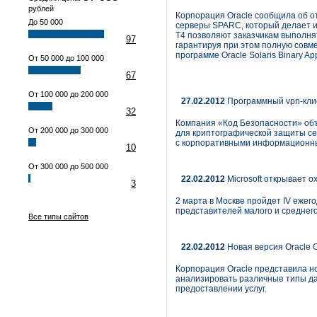
рублей
Корпорация Oracle сообщила об от
До 50 000
серверы SPARC, который делает 
T4 позволяют заказчикам выполнят
97
гарантируя при этом полную совме
программе Oracle Solaris Binary Ap
От 50 000 до 100 000
67
От 100 000 до 200 000
27.02.2012
Программный vpn-клие
32
Компания «Код Безопасности» объ
От 200 000 до 300 000
для криптографической защиты се
с корпоративными информационн
10
От 300 000 до 500 000
22.02.2012
Microsoft открывает о
3
2 марта в Москве пройдет IV ежег
представителей малого и среднег
Все типы сайтов
22.02.2012
Новая версия Oracle 
Корпорация Oracle представила но
анализировать различные типы дан
предоставлении услуг.