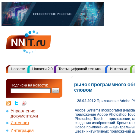
Новости
Новости 2.0
Тесты цифровой техники
Интервью
рынок программного обе
Подписка на новости:
словом
28.02.2012
Приложение Adobe Pho
Управление
Adobe Systems Incorporated (Nasd
приложение Adobe Photoshop Touch
документами
Photoshop Touch — приложении, с
Интернет
создания изображений. Кроме тог
Новое приложение — центральный к
Интеграция
шести интуитивных приложений дл