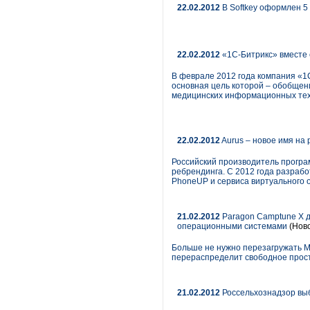
22.02.2012
В Softkey оформлен 5 
22.02.2012
«1С-Битрикс» вместе 
В феврале 2012 года компания «
основная цель которой – обобщен
медицинских информационных тех
22.02.2012
Aurus – новое имя на 
Российский производитель програ
ребрендинга. С 2012 года разрабо
PhoneUP и сервиса виртуального о
21.02.2012
Paragon Camptune X д
операционными системами
(Ново
Больше не нужно перезагружать M
перераспределит свободное прост
21.02.2012
Россельхознадзор вы