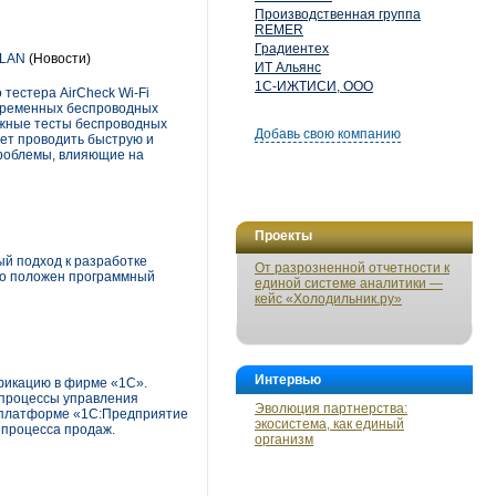
Производственная группа
REMER
Градиентех
 WLAN
(Новости)
ИТ Альянс
1С-ИЖТИСИ, ООО
тестера AirCheck Wi-Fi
овременных беспроводных
важные тесты беспроводных
Добавь свою компанию
яет проводить быструю и
проблемы, влияющие на
Проекты
й подход к разработке
От разрозненной отчетности к
ого положен программный
единой системе аналитики —
кейс «Холодильник.ру»
Интервью
фикацию в фирме «1С».
-процессы управления
Эволюция партнерства:
й платформе «1С:Предприятие
экосистема, как единый
й процесса продаж.
организм