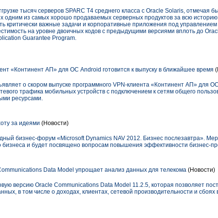
грузке тысяч серверов SPARC T4 среднего класса с Oracle Solaris, отмечая б
их одним из самых хорошо продаваемых серверных продуктов за всю истори
ь критически важные задачи и корпоративные приложения под управлением Or
стимость на уровне двоичных кодов с предыдущими версиями вплоть до Oracle
plication Guarantee Program.
нт «Континент АП» для ОС Android готовится к выпуску в ближайшее время
являет о скором выпуске программного VPN-клиента «Континент АП» для ОС
тевого трафика мобильных устройств с подключением к сетям общего пользо
ыми ресурсами.
хоту за идеями
(Новости)
одный бизнес-форум «Microsoft Dynamics NAV 2012. Бизнес послезавтра». М
о бизнеса и будет посвящено вопросам повышения эффективности бизнес-пр
Communications Data Model упрощает анализ данных для телекома
(Новости)
вую версию Oracle Communications Data Model 11.2.5, которая позволяет пос
ных, в том числе о доходах, клиентах, сетевой производительности и сбоях в