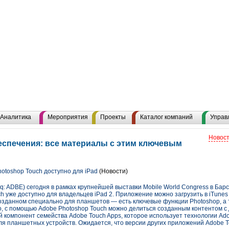
Аналитика
Мероприятия
Проекты
Каталог компаний
Управ
Новост
спечения: все материалы с этим ключевым
toshop Touch доступно для iPad
(Новости)
aq: ADBE) сегодня в рамках крупнейшей выставки Mobile World Congress в Бар
 уже доступно для владельцев iPad 2. Приложение можно загрузить в iTunes 
озданном специально для планшетов — есть ключевые функции Photoshop, а
о, с помощью Adobe Photoshop Touch можно делиться созданным контентом с
омпонент семейства Adobe Touch Apps, которое использует технологии Adobe
я планшетных устройств. Ожидается, что версии других приложений Adobe T