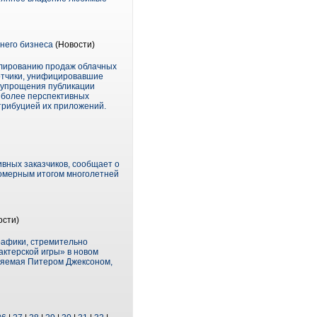
днего бизнеса
(Новости)
имулированию продаж облачных
отчики, унифицировавшие
я упрощения публикации
аиболее перспективных
стрибуцией их приложений.
вных заказчиков, сообщает о
номерным итогом многолетней
ости)
рафики, стремительно
актерской игры» в новом
вляемая Питером Джексоном,