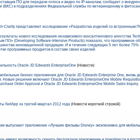
оставщик ПО для передачи голоса и видео по IP-каналам, сообщает о внедре
и (ВКС) в подразделениях Федеральной службы по ветеринарному и фитоса
h-Clarity представляют исследование «Разработка изделий со встроенным 
зультаты нового исследования независимого консалтингового агентства Tech-
м ПО» (Developing Software-Intensive Products) показало, что программное о
инства инновационной продукции. И в течение следующих 5 лет более 75%
тке программных продуктов в составе своих изделий.
ильность Oracle JD Edwards EnterpriseOne
(Новости)
мобильные бизнес-приложения для Oracle JD Edwards Enterprise One, вновь 
Новые решения включают Oracle JD Edwards EnterpriseOne Mobile Requisition S
rchase Order Approval и Oracle JD Edwards EnterpriseOne Mobile Sales Inquiry,
ы NetApp за третий квартал 2012 года
(Новости короткой строкой)
сии выпускает приложение «Лучшие фильмы Disney» эксклюзивно для мобильн
ерь имеют возможность скачать бесплатное приложение и приобрести в пос