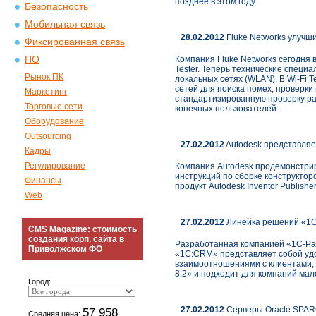
позднее в этом году.
Безопасность
Мобильная связь
28.02.2012
Fluke Networks улучш
Фиксированная связь
ПО
Компания Fluke Networks сегодня 
Tester. Теперь технические специ
Рынок ПК
локальных сетях (WLAN). В Wi-Fi 
сетей для поиска помех, проверки
Маркетинг
стандартизированную проверку ра
Торговые сети
конечных пользователей.
Оборудование
Outsourcing
27.02.2012
Autodesk представляе
Кадры
Регулирование
Компания Autodesk продемонстрир
инструкций по сборке конструктор
Финансы
продукт Autodesk Inventor Publisher
Web
27.02.2012
Линейка решений «1С
CMS Magazine: стоимость
создания корп. сайта в
Разработанная компанией «1С-Ра
Приволжском ФО
«1С:CRM» представляет собой уд
взаимоотношениями с клиентами,
8.2» и подходит для компаний мал
Город:
27.02.2012
Серверы Oracle SPAR
57 958
Средняя цена: