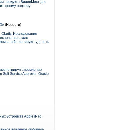
нии продукта ВидеоМост для
нитарному надзору
ПО»
(Новости)
Clarity. Исследование
беспечение стало
 компаний планируют уделять
демонстрируя стремление
elf Service Approval, Oracle
ых устройств Apple iPad,
тоянное владение любимые