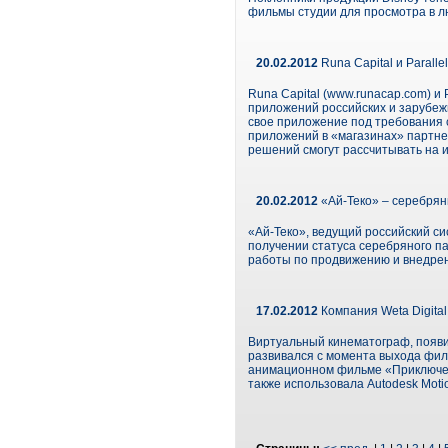
фильмы студии для просмотра в л
20.02.2012
Runa Capital и Parall
Runa Capital (www.runacap.com) и
приложений российских и зарубеж
свое приложение под требования 
приложений в «магазинах» партнер
решений смогут рассчитывать на ин
20.02.2012
«Ай-Теко» – серебря
«Ай-Теко», ведущий российский с
получении статуса серебряного п
работы по продвижению и внедрен
17.02.2012
Компания Weta Digita
Виртуальный кинематограф, появи
развивался с момента выхода филь
анимационном фильме «Приключени
также использовала Autodesk Motio