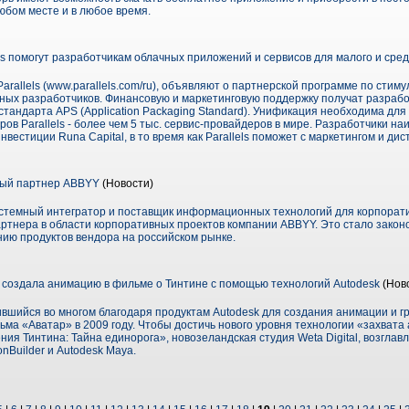
юбом месте и в любое время.
els помогут разработчикам облачных приложений и сервисов для малого и сре
 Parallels (www.parallels.com/ru), объявляют о партнерской программе по ст
ных разработчиков. Финансовую и маркетинговую поддержку получат разраб
стандарта APS (Application Packaging Standard). Унификация необходима дл
ов Parallels - более чем 5 тыс. сервис-провайдеров в мире. Разработчики н
вестиции Runa Capital, в то время как Parallels поможет с маркетингом и ди
ный партнер ABBYY
(Новости)
истемный интегратор и поставщик информационных технологий для корпорати
артнера в области корпоративных проектов компании ABBYY. Это стало зако
ию продуктов вендора на российском рынке.
l создала анимацию в фильме о Тинтине с помощью технологий Autodesk
(Нов
вшийся во многом благодаря продуктам Autodesk для создания анимации и г
ма «Аватар» в 2009 году. Чтобы достичь нового уровня технологии «захвата 
я Тинтина: Тайна единорога», новозеландская студия Weta Digital, возгла
nBuilder и Autodesk Maya.