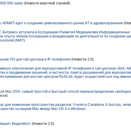
000 000 заказ
(Новости короткой строкой)
с АРМИТ идет к созданию цивилизованного рынка ИТ в здравоохранении
(Нов
1С-Битрикс» вступила в Ассоциацию Развития Медицинских Информационных 
ие опыта членов Ассоциации и координация их деятельности по созданию ц
нологий (МИТ).
рынке ПО для call-центров и IP телефонии
(Новости 2.0)
ммного обеспечения для корпоративной IP телефонии и call-центров «БКС-А
тка и продвижение решений, в частности, пакета расширений для корпоратив
бслуживания для контакт-центров RichCall, будет осуществляться под имене
ля Mac OSX- самый простой и быстрый способ перераспределения свободно
сти)
ac для изменения пространства разделов. Утилита Camptune X быстро, легко
ранство на вашем Mac между Mac OS X и Windows.
бирает ВидеоМост
(Новости 2.0)