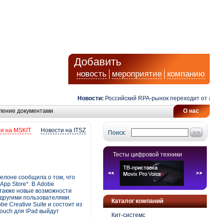
Добавить
новость
мероприятие
компанию
Новости:
Российский RPA-рынок переходит от автомат
ление документами
О нас
и на MSKIT
Новости на ITSZ
Поиск:
Тесты цифровой техники
селоне сообщила о том, что
App Store*. В Adobe
 также новые возможности
 другими пользователями.
Каталог компаний
 Creative Suite и состоит из
ouch для iPad выйдут
Кит-системс