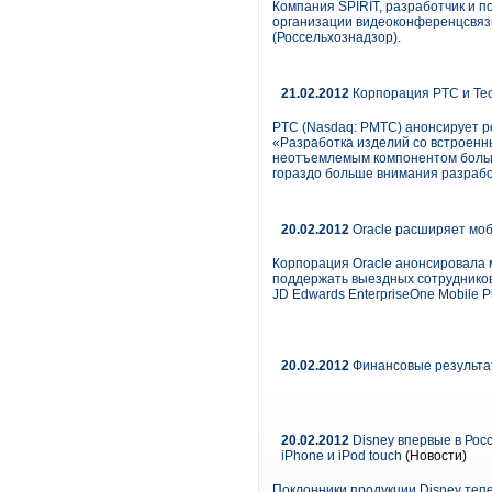
Компания SPIRIT, разработчик и п
организации видеоконференцсвяз
(Россельхознадзор).
21.02.2012
Корпорация PTC и Tec
PTC (Nasdaq: PMTC) анонсирует ре
«Разработка изделий со встроенны
неотъемлемым компонентом больш
гораздо больше внимания разрабо
20.02.2012
Oracle расширяет моб
Корпорация Oracle анонсировала 
поддержать выездных сотрудников. 
JD Edwards EnterpriseOne Mobile Pu
20.02.2012
Финансовые результат
20.02.2012
Disney впервые в Рос
iPhone и iPod touch
(Новости)
Поклонники продукции Disney теп