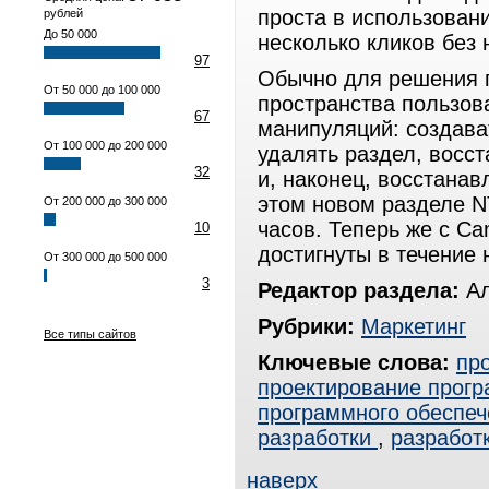
проста в использовани
рублей
До 50 000
несколько кликов без 
97
Обычно для решения 
От 50 000 до 100 000
пространства пользо
67
манипуляций: создава
От 100 000 до 200 000
удалять раздел, восс
32
и, наконец, восстана
этом новом разделе NT
От 200 000 до 300 000
часов. Теперь же с Ca
10
достигнуты в течение 
От 300 000 до 500 000
3
Редактор раздела:
Ал
Рубрики:
Маркетинг
Все типы сайтов
Ключевые слова:
пр
проектирование прогр
программного обеспеч
разработки
,
разработ
наверх