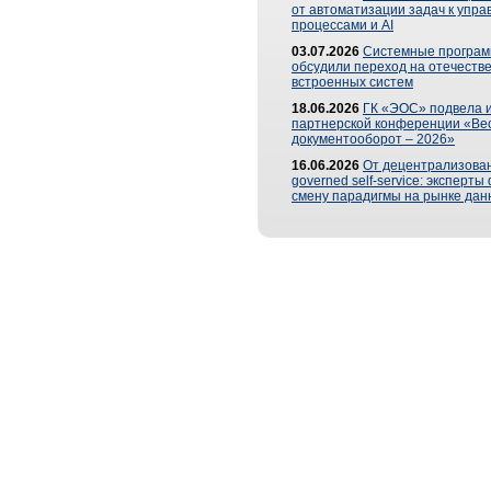
от автоматизации задач к упр
процессами и AI
03.07.2026
Системные програ
обсудили переход на отечеств
встроенных систем
18.06.2026
ГК «ЭОС» подвела и
партнерской конференции «Ве
документооборот – 2026»
16.06.2026
От децентрализован
governed self-service: эксперт
смену парадигмы на рынке дан