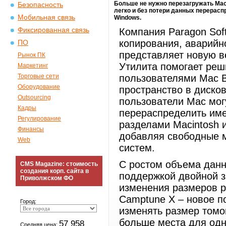
Больше не нужно перезагружать Mac
Безопасность
легко и без потери данных перерас
Мобильная связь
Windows.
Фиксированная связь
Компания Paragon Sof
копирования, аварийн
ПО
представляет новую в
Рынок ПК
Утилита помогает реш
Маркетинг
Торговые сети
пользователями Mac B
Оборудование
пространство в диско
Outsourcing
пользователи Mac мог
Кадры
перераспределить им
Регулирование
разделами Macintosh 
Финансы
добавляя свободные 
Web
систем.
С ростом объема данн
CMS Magazine: стоимость
создания корп. сайта в
поддержкой двойной з
Приволжском ФО
изменения размеров р
Camptune X – новое п
Город:
изменять размер томо
больше места для одно
57 958
Средняя цена: