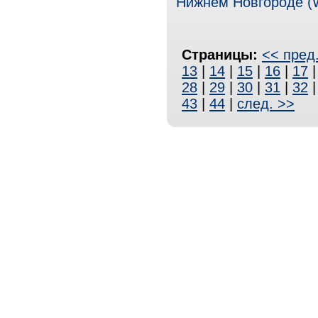
Нижнем Новгороде (We
Страницы:
<< пред
13
|
14
|
15
|
16
|
17
28
|
29
|
30
|
31
|
32
43
|
44
|
след. >>