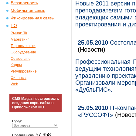
Новые 2011 версии 
Безопасность
преподавателям гото
Мобильная связь
владеющих самыми 
Фиксированная связь
проектирования и ди
ПО
Рынок ПК
Маркетинг
25.05.2010
Состояла
Торговые сети
(Новости)
Оборудование
Outsourcing
Профессиональная I
Кадры
ведущим технологиям
Регулирование
управлению проектам
Финансы
Организовали меропр
Web
«ДубльГИС».
CMS Magazine: стоимость
создания корп. сайта в
25.05.2010
IT-компа
Приволжском ФО
«РУССОФТ»
(Новост
Город:
57 958
Средняя цена: