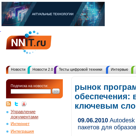
Новости
Новости 2.0
Тесты цифровой техники
Интервью
рынок програ
Подписка на новости:
обеспечения: 
ключевым сл
Управление
документами
09.06.2010
Autodesk
Интернет
пакетов для образо
Интеграция