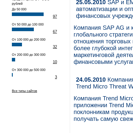
25.05.2010
SAP и EM
рублей
автоматизации и оп
До 50 000
финансовых учрежд
97
От 50 000 до 100 000
Компания SAP AG и 
67
глобального стратег
От 100 000 до 200 000
отношения торговых
32
более глубокой инте
маркетинговой деяте
От 200 000 до 300 000
финансовыми услугам
10
От 300 000 до 500 000
3
24.05.2010
Компания
Trend Micro Threat 
Все типы сайтов
Компания Trend Mic
приложении Trend Mic
поклонникам продукци
получать самую све