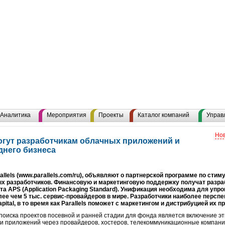
Аналитика
Мероприятия
Проекты
Каталог компаний
Управ
Нов
омогут разработчикам облачных приложений и
днего бизнеса
rallels (www.parallels.com/ru), объявляют о партнерской программе по с
х разработчиков. Финансовую и маркетинговую поддержку получат разра
а APS (Application Packaging Standard). Унификация необходима для упр
более чем 5 тыс. сервис-провайдеров в мире. Разработчики наиболее перс
ital, в то время как Parallels поможет с маркетингом и дистрибуцией их п
оиска проектов посевной и ранней стадии для фонда является включение эт
жи приложений через провайдеров, хостеров, телекоммуникационные компани