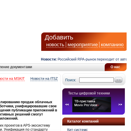
Добавить
новость
мероприятие
компанию
Новости:
Российский RPA-рынок переходит от автомати
ление документами
О нас
ости на MSKIT
Новости на ITSZ
Поиск:
Тесты цифровой техники
тимулированию продаж облачных
ботчики, унифицировавшие свое
ощения публикации приложений в
пективных решений смогут
риложений.
Каталог компаний
их проектов в APS-экосистему
и. Унификация по стандарту
Кит-системс