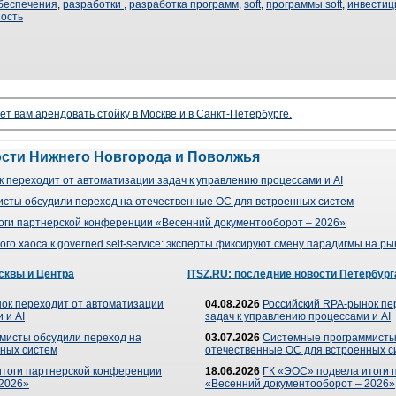
беспечения
,
разработки
,
разработка программ
,
soft
,
программы soft
,
инвестиц
ость
ет вам арендовать стойку в Москве и в Санкт-Петербурге.
ости Нижнего Новгорода и Поволжья
 переходит от автоматизации задач к управлению процессами и AI
сты обсудили переход на отечественные ОС для встроенных систем
оги партнерской конференции «Весенний документооборот – 2026»
го хаоса к governed self-service: эксперты фиксируют смену парадигмы на р
сквы и Центра
ITSZ.RU: последние новости Петербург
ок переходит от автоматизации
04.08.2026
Российский RPA-рынок пе
 и AI
задач к управлению процессами и AI
мисты обсудили переход на
03.07.2026
Системные программисты
ных систем
отечественные ОС для встроенных с
итоги партнерской конференции
18.06.2026
ГК «ЭОС» подвела итоги 
 2026»
«Весенний документооборот – 2026»