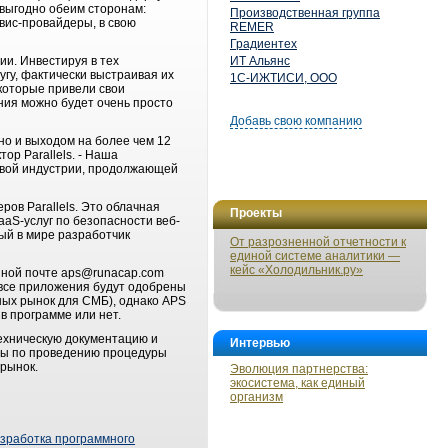
 выгодно обеим сторонам:
Производственная группа
рвис-провайдеры, в свою
REMER
Градиентех
ии. Инвестируя в тех
ИТ Альянс
гу, фактически выстраивая их
1С-ИЖТИСИ, ООО
 которые привели свои
ния можно будет очень просто
Добавь свою компанию
но и выходом на более чем 12
ор Parallels. - Наша
говой индустрии, продолжающей
ов Parallels. Это облачная
Проекты
aaS-услуг по безопасности веб-
вый в мире разработчик
От разрозненной отчетности к
единой системе аналитики —
кейс «Холодильник.ру»
онной почте aps@runacap.com
 все приложения будут одобрены
ных рынок для СМБ), однако APS
 в программе или нет.
техническую документацию и
Интервью
рсы по проведению процедуры
 рынок.
Эволюция партнерства:
экосистема, как единый
организм
зработка программного