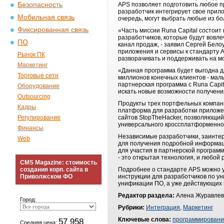
Безопасность
APS позволяет подготовить любое п
разработчик интегрирует свое прило
Мобильная связь
очередь, могут выбрать любые из б
Фиксированная связь
«Часть миссии Runa Capital состоит 
разработчиков, которые будут вовле
ПО
канал продаж, - заявил Сергей Бело
приложения и сервисы к стандарту 
Рынок ПК
разворачивать и поддерживать на м
Маркетинг
«Данная программа будет выгодна дл
Торговые сети
миллионов конечных клиентов - малых
партнерская программа с Runa Capi
Оборудование
искать новые возможности получени
Outsourcing
Продукты трех портфельных компаний
Кадры
платформа для разработки приложени
Регулирование
сайтов StopTheHacker, позволяющий 
универсального кроссплатформенног
Финансы
Независимые разработчики, заинтере
Web
для получения подробной информаци
для участия в партнерской програм
- это открытая технология, и любой 
CMS Magazine: стоимость
создания корп. сайта в
Подробнее о стандарте APS можно у
Приволжском ФО
инструкции для разработчиков по ун
унификации ПО, а уже действующих п
Редактор раздела:
Алена Журавлев
Город:
Рубрики:
Интеграция
,
Маркетинг
Ключевые слова:
программирован
57 958
Средняя цена: