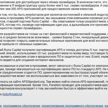
риложение для дистрибуции через облака провайдера. В конечном счете, это
жение в IT-инфраструктуру сразу более чем 5 тыс. сервис-провайдеров. А се
олее чем 300 APS-приложений для предоставления своим клиентам.
в том, что бы быть инкубатором для проектов хостинговой и облачной индустр
чены в программу APS-развития, мы оказываем этим компаниям огромную услу
усов, старший партнер Runa Capital. – Мы охватываем только разработчиков,
APS, потому что, проведя сертификацию один раз, в дальнейшем эти приложе
ощностях сервис-провайдера».
я разработчиков не только за счет финансовой и маркетинговой поддержки, 
 и средних бизнесов во всем мире, - заявил Биргер Стен, генеральный директ
tal позволит открыть замечательные облачные приложения для всей хостин
я прибыли от облачных сервисов».
 Runa Capital получили сертификацию APS и теперь доступны 5 тыс. партнер
й Jelastic, используемая 10 тыс. разработчиков по всему миру; поставщик S
выявить хакерские атаки и вредоносное ПО и защититься от них; Ecwid, пер
о виджета для создания интернет-магазинов.
сованные в участии в программе, могут связаться с Runa Capital по электр
и, прежде чем решиться на сертификацию своего ПО по стандарту APS. Не
ме (предпочтение отдается ПО, ориентированному на быстрорастущий облач
разработчик может ею воспользоваться вне зависимости от того, участвует он
знать на сайте APSStandard.org. Там можно найти список APS-приложений, 
ификации приложений. Кроме того, Parallels проводит для разработчиков ку
артнеров консультирует о том, как наиболее быстро и эффективно выйти на
а (
info@mskit.ru
)
ие
,
программное обеспечение
,
проектирование программного обеспечения
,
ра