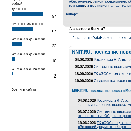
обеспечения
,
рынок программного о
рублей
компании
,
инвестиционная деятельн
До 50 000
наверх
97
От 50 000 до 100 000
А знаете ли Вы что?
67
Дата-центр DataHouse.ru предлага
От 100 000 до 200 000
32
NNIT.RU: последние нов
От 200 000 до 300 000
04.08.2026
Российский RPA-рынок
10
03.07.2026
Системные программи
От 300 000 до 500 000
18.06.2026
ГК «ЭОС» подвела ит
3
16.06.2026
От децентрализованно
Все типы сайтов
MSKIT.RU: последние новости Мо
04.08.2026
Российский RPA-рын
задач к управлению процессами
03.07.2026
Системные програм
отечественные ОС для встроен
18.06.2026
ГК «ЭОС» подвела 
«Весенний документооборот –