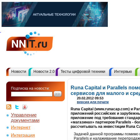
Новости
Новости 2.0
Тесты цифровой техники
Интервью
Runa Capital и Parallels п
Подписка на новости:
сервисов для малого и сре
20.02.2012 09:53
версия для печати
Runa Capital (www.runacap.com) и Pa
приложений российских и зарубежны
Управление
приложение под требования стандарт
документами
«магазинах» партнеров Parallels - 
рассчитывать на инвестиции Runa Cap
Интернет
Задачей данной программы помимо п
Интеграция
Parallels и налаживание перепрода