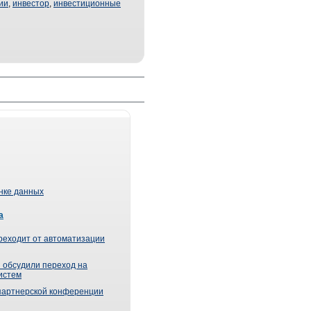
ии
,
инвестор
,
инвестиционные
ынке данных
а
реходит от автоматизации
 обсудили переход на
истем
партнерской конференции