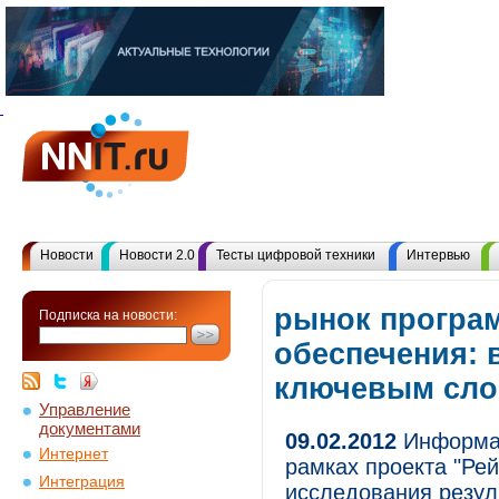
Новости
Новости 2.0
Тесты цифровой техники
Интервью
рынок програ
Подписка на новости:
обеспечения: 
ключевым сл
Управление
документами
09.02.2012
Информац
Интернет
рамках проекта "Ре
Интеграция
исследования резул