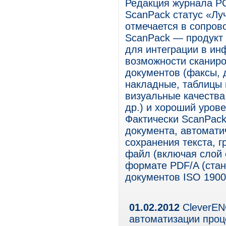
Редакция журнала PC
ScanPack статус «Луч
отмечается в сопров
ScanPack — продукт 
для интеграции в ин
возможности сканиро
документов (факсы, 
накладные, таблицы и
визуальные качества
др.) и хороший уров
Фактически ScanPack
документа, автомат
сохранения текста, г
файл (включая слой 
формате PDF/A (стан
документов ISO 1900
01.02.2012
CleverEN
автоматизации проц