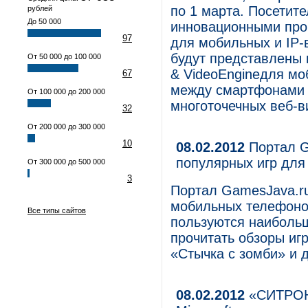
по 1 марта. Посетит
рублей
До 50 000
инновационными про
97
для мобильных и IP-
будут представлены 
От 50 000 до 100 000
& VideoEngineдля мо
67
между смартфонами iP
От 100 000 до 200 000
многоточечных веб-
32
От 200 000 до 300 000
10
08.02.2012
Портал G
популярных игр для
От 300 000 до 500 000
3
Портал GamesJava.ru
мобильных телефоно
Все типы сайтов
пользуются наиболь
прочитать обзоры иг
«Стычка с зомби» и д
08.02.2012
«СИТРОНИ