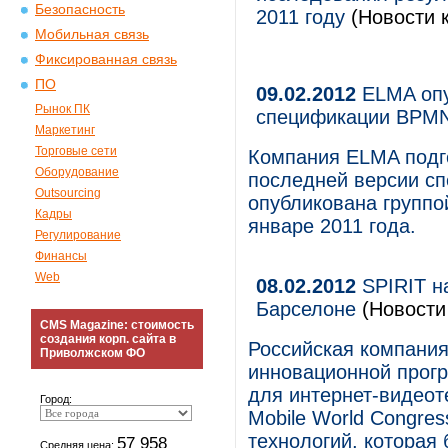
Безопасность
2011 году
(Новости к
Мобильная связь
Фиксированная связь
ПО
09.02.2012
ELMA опу
Рынок ПК
спецификации BPMN
Маркетинг
Торговые сети
Компания ELMA подго
Оборудование
последней версии сп
Outsourcing
опубликована группо
Кадры
январе 2011 года.
Регулирование
Финансы
Web
08.02.2012
SPIRIT на
Барселоне
(Новости 
CMS Magazine: стоимость
создания корп. сайта в
Российская компания
Приволжском ФО
инновационной прог
для интернет-видеот
Город:
Mobile World Congre
технологий, которая
57 958
Средняя цена: