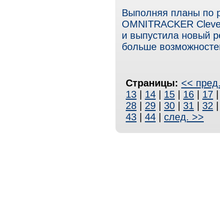
Выполняя планы по 
OMNITRACKER Clever
и выпустила новый 
больше возможносте
Страницы:
<< пред
13
|
14
|
15
|
16
|
17
28
|
29
|
30
|
31
|
32
43
|
44
|
след. >>