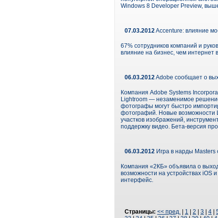
Windows 8 Developer Preview, выш
07.03.2012
Accenture: влияние м
67% сотрудников компаний и руко
влияние на бизнес, чем интернет в
06.03.2012
Adobe сообщает о вых
Компания Adobe Systems Incorpor
Lightroom — незаменимое решени
фотографы могут быстро импортир
фотографий. Новые возможности L
участков изображений, инструмен
поддержку видео. Бета-версия про
06.03.2012
Игра в нарды Masters 
Компания «2КБ» объявила о выходе
возможности на устройствах iOS 
интерфейс.
Страницы:
<< пред.
|
1
|
2
|
3
|
4
|