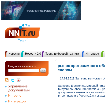
Новости
Новости 2.0
Тесты цифровой техники
Интервью
рынок программного обе
Подписка на новости:
словом
14.03.2012
Samsung выпускает об
Управление
Samsung Electronics, мировой ли
выпуске обновления Android 4.0 (
документами
доступным в некоторых европейски
Интернет
в том числе и в России. Дата вых
Интеграция