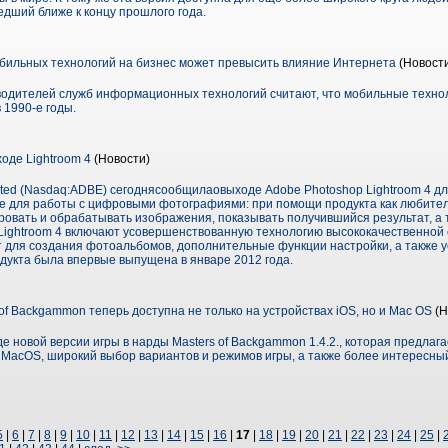
едший ближе к концу прошлого года.
обильных технологий на бизнес может превысить влияние Интернета
(Новост
водителей служб информационных технологий считают, что мобильные техно
 1990-е годы.
оде Lightroom 4
(Новости)
ated (Nasdaq:ADBE) сегоднясообщилаовыходе Adobe Photoshop Lightroom 4 дл
е для работы с цифровыми фотографиями: при помощи продукта как любител
овать и обрабатывать изображения, показывать получившийся результат, а 
ightroom 4 включают усовершенствованную технологию высококачественной 
т для создания фотоальбомов, дополнительные функции настройки, а также
дукта была впервые выпущена в январе 2012 года.
of Backgammon теперь доступна не только на устройствах iOS, но и Mac OS
(Н
 новой версии игры в нарды Masters of Backgammon 1.4.2., которая предла
и MacOS, широкий выбор вариантов и режимов игры, а также более интересн
5
|
6
|
7
|
8
|
9
|
10
|
11
|
12
|
13
|
14
|
15
|
16
|
17
|
18
|
19
|
20
|
21
|
22
|
23
|
24
|
25
|