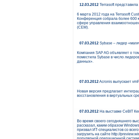
12.03.2012
Terrasoft представил
6 марта 2012 года на Terrasoft C
Конференция собрала более 600 к
сфере управления взаимоотношен
(CEM).
07.03.2012
Sybase – лидер «маги
Компания SAP AG объявляет о том,
поместила Sybase в число лидеро
данных».
07.03.2012
Acronis выпускает vmP
Новая версия предлагает интеграц
восстановления в виртуальных ср
07.03.2012
На выставке CeBIT Ке
Во время своего сегодняшнего выс
рассказал, каким образом Window
призвал ИТ-специалистов со всег
загрузить на сайте http://previe
популярной операционной системы 