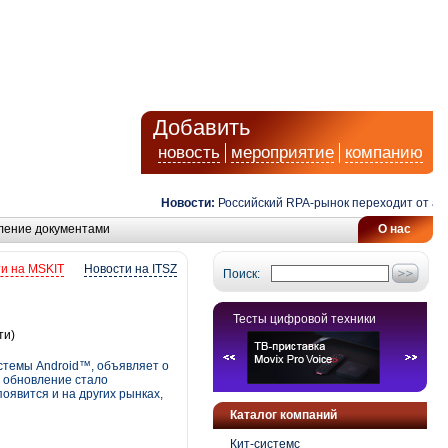
Добавить
новость
мероприятие
компанию
Новости:
Российский RPA-рынок переходит от автомат
ление документами
О нас
и на MSKIT
Новости на ITSZ
Поиск:
Тесты цифровой техники
ти)
стемы Android™, объявляет о
я обновление стало
оявится и на других рынках,
Каталог компаний
Кит-системс