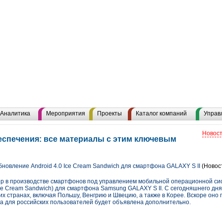
Аналитика
Мероприятия
Проекты
Каталог компаний
Управ
Новост
спечения: все материалы с этим ключевым
новление Android 4.0 Ice Cream Sandwich для смартфона GALAXY S II
(Новос
дер в производстве смартфонов под управлением мобильной операционной си
Ice Cream Sandwich) для смартфона Samsung GALAXY S II. С сегодняшнего дн
х странах, включая Польшу, Венгрию и Швецию, а также в Корее. Вскоре оно п
ода для российских пользователей будет объявлена дополнительно.