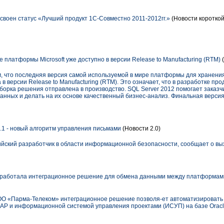
оен статус «Лучший продукт 1С-Совместно 2011-2012гг.»
(Новости короткой
платформы Microsoft уже доступно в версии Release to Manufacturing (RTM)
ом, что последняя версия самой используемой в мире платформы для хранен
 в версии Release to Manufacturing (RTM). Это означает, что в разработке про
орка решения отправлена в производство. SQL Server 2012 помогает заказ
нных и делать на их основе качественный бизнес-анализ. Финальная верси
2.1 - новый алгоритм управления письмами
(Новости 2.0)
ийский разработчик в области информационной безопасности, сообщает о вы
работала интеграционное решение для обмена данными между платформами 
О «Парма-Телеком» интеграционное решение позволя-ет автоматизировать
SAP и информационной системой управления проектами (ИСУП) на базе Oracl