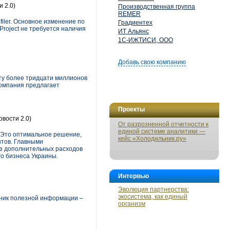
 2.0)
Производственная группа
REMER
ofiler. Основное изменение по
Градиентех
Project не требуется наличия
ИТ Альянс
1С-ИЖТИСИ, ООО
Добавь свою компанию
нту более тридцати миллионов
компания предлагает
Проекты
овости 2.0)
От разрозненной отчетности к
единой системе аналитики —
 Это оптимальное решение,
кейс «Холодильник.ру»
нтов. Главными
ез дополнительных расходов
о бизнеса Украины.
Интервью
Эволюция партнерства:
экосистема, как единый
чник полезной информации –
организм