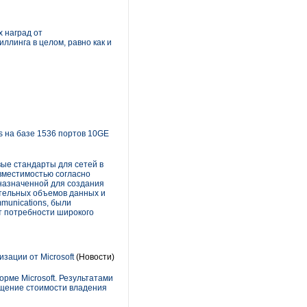
 наград от
иллинга в целом, равно как и
ks на базе 1536 портов 10GE
вые стандарты для сетей в
вместимостью согласно
назначенной для создания
ительных объемов данных и
munications, были
т потребности широкого
зации от Microsoft
(Новости)
ме Microsoft. Результатами
ащение стоимости владения