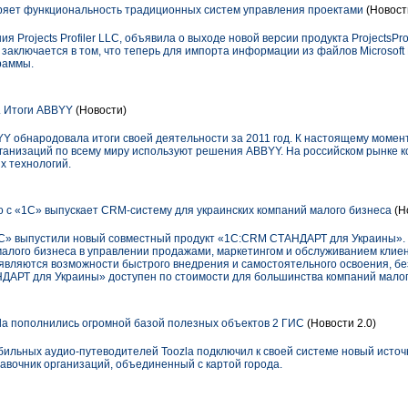
ширяет функциональность традиционных систем управления проектами
(Новости
ия Projects Profiler LLC, объявила о выходе новой версии продукта ProjectsPr
аключается в том, что теперь для импорта информации из файлов Microsoft 
раммы.
. Итоги ABBYY
(Новости)
YY обнародовала итоги своей деятельности за 2011 год. К настоящему моме
рганизаций по всему миру используют решения ABBYY. На российском рынке 
х технологий.
 с «1С» выпускает CRM-систему для украинских компаний малого бизнеса
(Н
С» выпустили новый совместный продукт «1С:CRM СТАНДАРТ для Украины».
лого бизнеса в управлении продажами, маркетингом и обслуживанием клие
являются возможности быстрого внедрения и самостоятельного освоения, б
АРТ для Украины» доступен по стоимости для большинства компаний малог
a пополнились огромной базой полезных объектов 2 ГИС
(Новости 2.0)
обильных аудио-путеводителей Toozla подключил к своей системе новый исто
авочник организаций, объединенный с картой города.