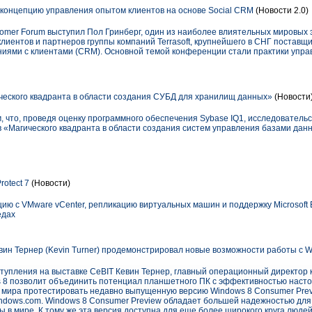
а концепцию управления опытом клиентов на основе Social CRM
(Новости 2.0)
ustomer Forum выступил Пол Гринберг, один из наиболее влиятельных мировых
лиентов и партнеров группы компаний Terrasoft, крупнейшего в СНГ поставщ
иями с клиентами (CRM). Основной темой конференции стали практики упра
ческого квадранта в области создания СУБД для хранилищ данных»
(Новости
 что, проведя оценку программного обеспечения Sybase IQ1, исследовательск
в «Магического квадранта в области создания систем управления базами да
rotect 7
(Новости)
ию с VMware vCenter, репликацию виртуальных машин и поддержку Microsoft 
едах
вин Тернер (Kevin Turner) продемонстрировал новые возможности работы с W
тупления на выставке CeBIT Кевин Тернер, главный операционный директор к
s 8 позволит объединить потенциал планшетного ПК с эффективностью насто
о мира протестировать недавно выпущенную версию Windows 8 Consumer Prev
w.windows.com. Windows 8 Consumer Preview обладает большей надежностью дл
в мире. К тому же эта версия доступна для еще более широкого круга людей