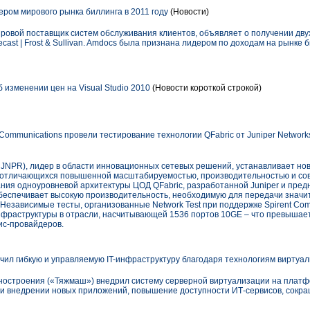
ром мирового рынка биллинга в 2011 году
(Новости)
ровой поставщик систем обслуживания клиентов, объявляет о получении двух
cast | Frost & Sullivan. Amdocs была признана лидером по доходам на рынке б
б изменении цен на Visual Studio 2010
(Новости короткой строкой)
t Communications провели тестирование технологии QFabric от Juniper Networ
 JNPR), лидер в области инновационных сетевых решений, устанавливает но
, отличающихся повышенной масштабируемостью, производительностью и со
ния одноуровневой архитектуры ЦОД QFabric, разработанной Juniper и пред
 обеспечивает высокую производительность, необходимую для передачи знач
Независимые тесты, организованные Network Test при поддержке Spirent Com
фраструктуры в отрасли, насчитывающей 1536 портов 10GE – что превышае
ис-провайдеров.
ил гибкую и управляемую IT-инфраструктуру благодаря технологиям виртуали
остроения («Тяжмаш») внедрил систему серверной виртуализации на платфор
ри внедрении новых приложений, повышение доступности ИТ-сервисов, сокр