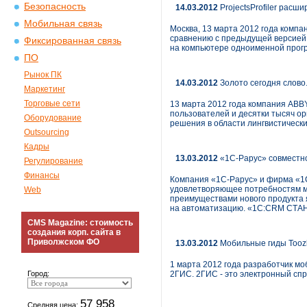
Безопасность
14.03.2012
ProjectsProfiler рас
Мобильная связь
Москва, 13 марта 2012 года компан
сравнению с предыдущей версией з
Фиксированная связь
на компьютере одноименной прог
ПО
Рынок ПК
14.03.2012
Золото сегодня слово
Маркетинг
Торговые сети
13 марта 2012 года компания ABB
пользователей и десятки тысяч о
Оборудование
решения в области лингвистически
Outsourcing
Кадры
13.03.2012
«1С-Рарус» совместно
Регулирование
Финансы
Компания «1С-Рарус» и фирма «1
удовлетворяющее потребностям ма
Web
преимуществами нового продукта 
на автоматизацию. «1С:CRM СТАНД
CMS Magazine: стоимость
создания корп. сайта в
Приволжском ФО
13.03.2012
Мобильные гиды Toozl
1 марта 2012 года разработчик м
Город:
2ГИС. 2ГИС - это электронный спр
57 958
Средняя цена: