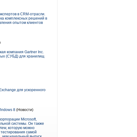
 экспертов в CRM-отрасли.
ика комплексных решений в
вления опытом клиентов
)
ая компания Gartner Inc.
нных (СУБД) для хранилищ
Exchange для ускоренного
indows 8
(Новости)
орпорации Microsoft,
льной системы. Он также
iew, которую можно
я тестирования самой
, чем начальный выпуск