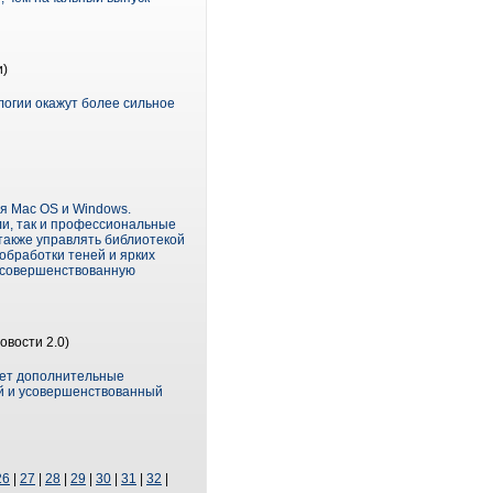
и)
логии окажут более сильное
я Mac OS и Windows.
и, так и профессиональные
также управлять библиотекой
обработки теней и ярких
 усовершенствованную
овости 2.0)
гает дополнительные
ый и усовершенствованный
26
|
27
|
28
|
29
|
30
|
31
|
32
|