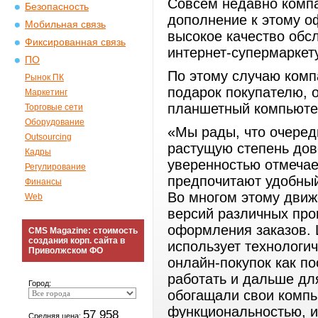
Совсем недавно компан
Безопасность
дополнение к этому о
Мобильная связь
высокое качество обс
Фиксированная связь
интернет-супермаркет
ПО
По этому случаю компа
Рынок ПК
подарок покупателю, о
Маркетинг
планшетный компьюте
Торговые сети
Оборудование
«Мы рады, что очеред
Outsourcing
растущую степень дов
Кадры
уверенностью отмечае
Регулирование
предпочитают удобный
Финансы
Во многом этому движ
Web
версий различных про
оформления заказов. Ш
CMS Magazine: стоимость
создания корп. сайта в
использует технологи
Приволжском ФО
онлайн-покупок как по
работать и дальше для
Город:
обогащали свои комп
функциональностью, и
57 958
Средняя цена: