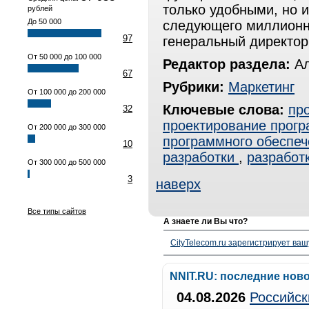
только удобными, но 
рублей
До 50 000
следующего миллионно
97
генеральный директор
От 50 000 до 100 000
Редактор раздела:
Ал
67
Рубрики:
Маркетинг
От 100 000 до 200 000
Ключевые слова:
пр
32
проектирование прогр
От 200 000 до 300 000
программного обеспеч
10
разработки
,
разработ
От 300 000 до 500 000
3
наверх
Все типы сайтов
А знаете ли Вы что?
CityTelecom.ru зарегистрирует вашу
NNIT.RU: последние нов
04.08.2026
Российск