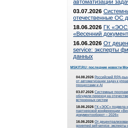
автоматизации зада
03.07.2026
Системны
отечественные ОС д
18.06.2026
ГК «ЭОС»
«Весенний документ
16.06.2026
От децен
service: эксперты 
данных
MSKIT.RU: последние новости Мо
04.08.2026
Российский RPA-рын
от автоматизации задач к упр
процессами и AI
03.07.2026
Системные програ
обсудили переход на отечеств
встроенных систем
18.06.2026
ГК «ЭОС» подвела и
партнерской конференции «Ве
документооборот – 2026»
16.06.2026
От децентрализован
governed self-service: эксперт