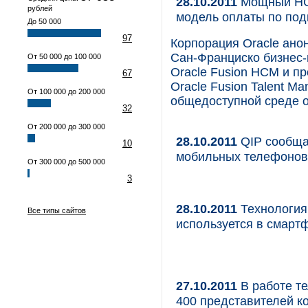
28.10.2011
Мощный HCM
рублей
модель оплаты по под
До 50 000
97
Корпорация Oracle ано
Сан-Франциско бизнес
От 50 000 до 100 000
Oracle Fusion HCM и п
67
Oracle Fusion Talent M
От 100 000 до 200 000
общедоступной среде 
32
От 200 000 до 300 000
28.10.2011
QIP сообща
10
мобильных телефонов 
От 300 000 до 500 000
3
28.10.2011
Технология
Все типы сайтов
используется в смарт
27.10.2011
В работе т
400 представителей к