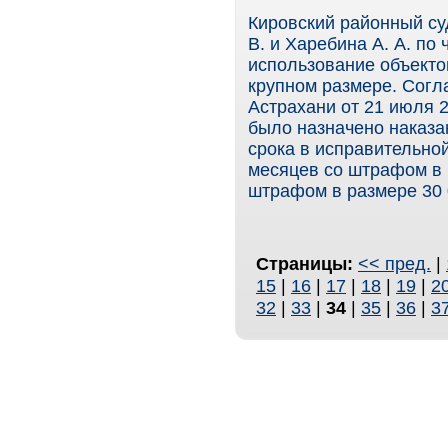
Кировский районный су
В. и Харебина А. А. по 
использование объекто
крупном размере. Согла
Астрахани от 21 июля 2
было назначено наказа
срока в исправительной
месяцев со штрафом в р
штрафом в размере 30 
Страницы:
<< пред.
|
15
|
16
|
17
|
18
|
19
|
2
32
|
33
|
34
|
35
|
36
|
3