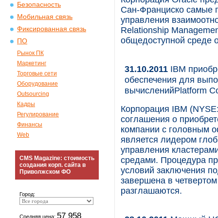
Безопасность
Сан-Франциско самые 
Мобильная связь
управления взаимоотно
Фиксированная связь
Relationship Manageme
общедоступной среде 
ПО
Рынок ПК
Маркетинг
31.10.2011
IBM приобр
Торговые сети
обеспечения для выпо
Оборудование
вычисленийPlatform C
Outsourcing
Кадры
Корпорация IBM (NYSE:
Регулирование
соглашения о приобрете
Финансы
компании с головным оф
Web
является лидером глоб
управления кластерам
CMS Magazine: стоимость
средами. Процедура п
создания корп. сайта в
условий заключения под
Приволжском ФО
завершена в четвертом
разглашаются.
Город:
57 958
Средняя цена: