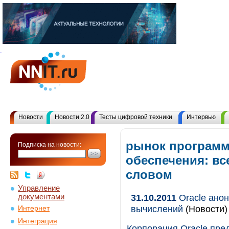
Новости
Новости 2.0
Тесты цифровой техники
Интервью
рынок программ
Подписка на новости:
обеспечения: в
словом
Управление
документами
31.10.2011
Oracle анон
вычислений
(Новости)
Интернет
Интеграция
Корпорация Oracle пре