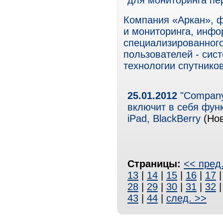
для мониторинга п
Компания «Аркан», ф
и мониторинга, инфо
специализированног
пользователей - сис
технологии спутнико
25.01.2012
"Company
включит в себя функ
iPad, BlackBerry
(Нов
Страницы:
<< пред
13
|
14
|
15
|
16
|
17
28
|
29
|
30
|
31
|
32
43
|
44
|
след. >>