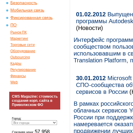
Безопасность
Мобильная связь
01.02.2012
Выпущена
Фиксированная связь
программы Autodesk
ПО
(Новости)
Рынок ПК
Маркетинг
Интерфейс программ
Торговые сети
сообществом пользов
Оборудование
использовавшим в сво
Outsourcing
Translation Platform
Кадры
Регулирование
Финансы
30.01.2012
Microsoft
Web
СПО-сообщества об
сервисов в России
(
CMS Magazine: стоимость
создания корп. сайта в
В рамках российског
Приволжском ФО
облачных сервисов Yo
России при поддерж
Город:
намеревается оказат
продвижении лучших
57 958
Средняя цена: