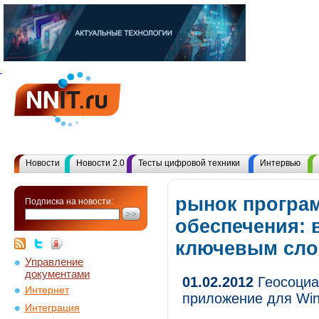
Новости
Новости 2.0
Тесты цифровой техники
Интервью
рынок програ
Подписка на новости:
обеспечения: 
ключевым сл
Управление
документами
01.02.2012
Геосоциа
Интернет
приложение для Win
Интеграция