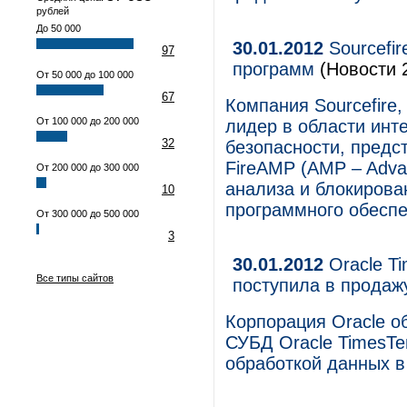
рублей
До 50 000
30.01.2012
Sourcefir
97
программ
(Новости 
От 50 000 до 100 000
67
Компания Sourcefire,
От 100 000 до 200 000
лидер в области ин
32
безопасности, предс
FireAMP (AMP – Adva
От 200 000 до 300 000
анализа и блокирова
10
программного обеспе
От 300 000 до 500 000
3
30.01.2012
Oracle Ti
Все типы сайтов
поступила в продаж
Корпорация Oracle о
СУБД Oracle TimesTe
обработкой данных в