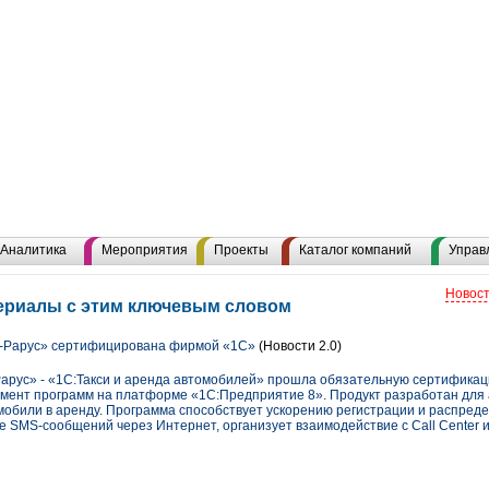
Аналитика
Мероприятия
Проекты
Каталог компаний
Управ
Новост
териалы с этим ключевым словом
-Рарус» сертифицирована фирмой «1С»
(Новости 2.0)
арус» - «1С:Такси и аренда автомобилей» прошла обязательную сертификац
мент программ на платформе «1С:Предприятие 8». Продукт разработан для 
обили в аренду. Программа способствует ускорению регистрации и распреде
е SMS-сообщений через Интернет, организует взаимодействие с Call Cente