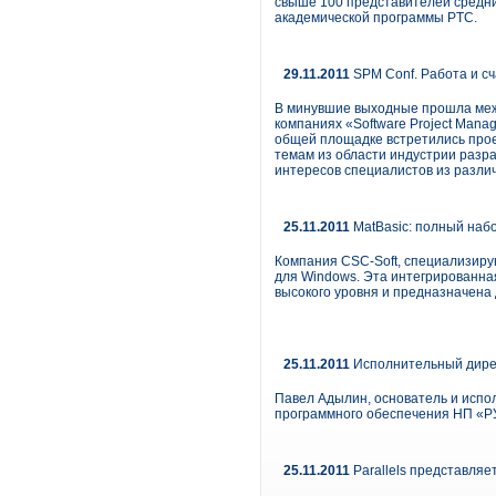
свыше 100 представителей средни
академической программы PTC.
29.11.2011
SPM Conf. Работа и с
В минувшие выходные прошла меж
компаниях «Software Project Mana
общей площадке встретились про
темам из области индустрии разра
интересов специалистов из разл
25.11.2011
MatBasic: полный наб
Компания CSC-Soft, специализирую
для Windows. Эта интегрированна
высокого уровня и предназначена
25.11.2011
Исполнительный дире
Павел Адылин, основатель и испо
программного обеспечения НП «
25.11.2011
Parallels представляет