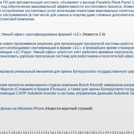
ти ПО для автоматизации хостинга, объявляет о выходе Parallels Plesk Panel 
под обеспечение максимальной эффективности хостингового бизнеса. Изме
 потребление хостинговых услуг конечными клиентами максимально понятны
 обслуживания (в том числе для заказа и покупки даже сложных дополнител
стинговой компании.
: Умный офис» сертифицирована фирмой «1С»
(Новости 2.0)
 новое программное решение для организации прозрачной системы работы 
шел необходимую сертификацию в фирме «1С», в ближайшее время планирует
мощью «1С-Рарус: Умный офис» упростит учет рабочего времени персонала
ганизовать удобную пропускную систему для работников и посетителей офис
тировала уникальный механизм для арены Белорусского государственного ци
хии проектно-инженерного отдела компании Bosch Rexroth завершили разра
 Мартин (Словакия) и Краков (Польша), а также для арены Белорусского госуд
помощью САПР Autodesk Inventor и системы управления данными Autodesk Vau
тфонах на Windows Phone
(Новости короткой строкой)
5
|
6
|
7
|
8
|
9
|
10
|
11
|
12
|
13
|
14
|
15
|
16
|
17
|
18
|
19
|
20
|
21
|
22
|
23
|
24
|
25
|