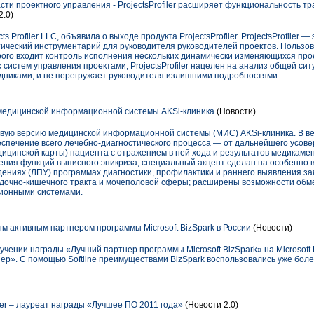
ти проектного управления - ProjectsProfiler расширяет функциональность т
2.0)
s Profiler LLC, объявила о выходе продукта ProjectsProfiler. ProjectsProfiler 
еский инструментарий для руководителя руководителей проектов. Пользоват
орого входит контроль исполнения нескольких динамически изменяющихся про
х систем управления проектами, ProjectsProfiler нацелен на анализ общей с
удниками, и не перегружает руководителя излишними подробностями.
медицинской информационной системы AKSi-клиника
(Новости)
ую версию медицинской информационной системы (МИС) AKSi-клиника. В ве
печение всего лечебно-диагностического процесса — от дальнейшего усов
ицинской карты) пациента с отражением в ней хода и результатов медикаме
ния функций выписного эпикриза; специальный акцент сделан на особенно 
ениях (ЛПУ) программах диагностики, профилактики и раннего выявления з
лудочно-кишечного тракта и мочеполовой сферы; расширены возможности о
ционными системами.
ым активным партнером программы Microsoft BizSpark в России
(Новости)
учении награды «Лучший партнер программы Microsoft BizSpark» на Microsoft 
ер». С помощью Softline преимуществами BizSpark воспользовались уже боле
er – лауреат награды «Лучшее ПО 2011 года»
(Новости 2.0)