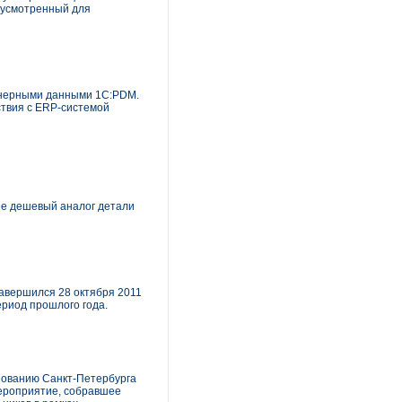
едусмотренный для
енерными данными 1C:PDM.
ствия с ERP-системой
ее дешевый аналог детали
завершился 28 октября 2011
ериод прошлого года.
азованию Санкт-Петербурга
ероприятие, собравшее