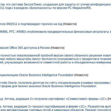
том, что система SecureTower, созданная для защиты от утечки конфиденци
11 года» в разделе «Безопасность» по версии PC Magazine/RE.
оги 9М2011 и подтверждает прогноз на год
(Новости)
МВБ, РТС: ARMD) опубликовала предварительные финансовые результаты за
рсия Office 365 доступна в России
(Новости)
и полностью локализованной пробной версии своего облачного решения нового
нии любого масштаба смогут бесплатно познакомиться с продуктом в течение 3
ний, улучшающих возможности совместной работы и объединенных коммуника
иализацию Oracle Business Intelligence Foundation
(Новости)
ёр Oracle, получила десятую по счёту специализацию в рамках программы Or
форма для бизнес-анализа Oracle Business Intelligence Foundation.
а. Аптека, редакция 2» получила сертификат «Совместимо!» фирмы «1С»
(Н
. Аптека, редакция 2» прошел сертификацию в фирме «1С». Разработка вып
 для автоматизации торговых сетей и одиночных объектов. Продукт способст