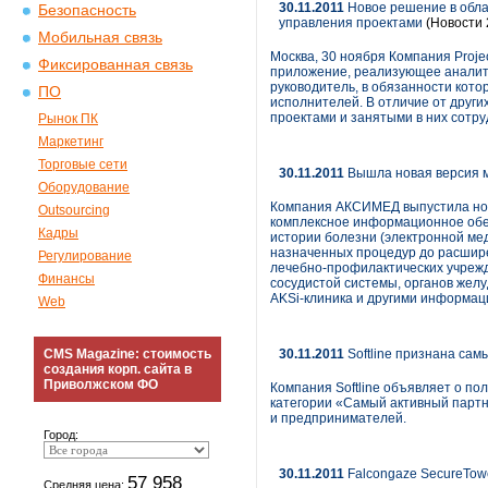
30.11.2011
Новое решение в облас
Безопасность
управления проектами
(Новости 
Мобильная связь
Москва, 30 ноября Компания Project
Фиксированная связь
приложение, реализующее аналитич
руководитель, в обязанности кот
ПО
исполнителей. В отличие от други
проектами и занятыми в них сотр
Рынок ПК
Маркетинг
Торговые сети
30.11.2011
Вышла новая версия 
Оборудование
Компания АКСИМЕД выпустила нов
Outsourcing
комплексное информационное обес
Кадры
истории болезни (электронной мед
назначенных процедур до расшире
Регулирование
лечебно-профилактических учрежд
Финансы
сосудистой системы, органов же
AKSi-клиника и другими информа
Web
CMS Magazine: стоимость
30.11.2011
Softline признана сам
создания корп. сайта в
Приволжском ФО
Компания Softline объявляет о пол
категории «Самый активный партн
и предпринимателей.
Город:
30.11.2011
Falcongaze SecureTow
57 958
Средняя цена: