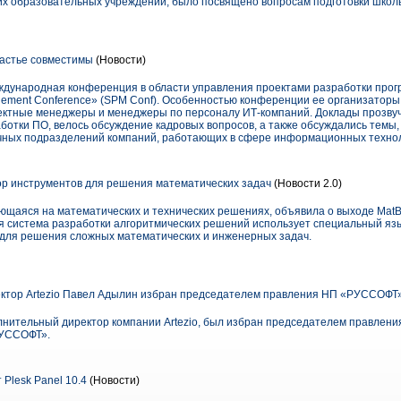
х образовательных учреждений, было посвящено вопросам подготовки школь
частье совместимы
(Новости)
дународная конференция в области управления проектами разработки прогр
gement Conference» (SPM Conf). Особенностью конференции ее организаторы
ектные менеджеры и менеджеры по персоналу ИТ-компаний. Доклады прозву
ботки ПО, велось обсуждение кадровых вопросов, а также обсуждались темы
ичных подразделений компаний, работающих в сфере информационных технол
ор инструментов для решения математических задач
(Новости 2.0)
щаяся на математических и технических решениях, объявила о выходе MatBas
я система разработки алгоритмических решений использует специальный я
 для решения сложных математических и инженерных задач.
ктор Artezio Павел Адылин избран председателем правления НП «РУССОФТ
лнительный директор компании Artezio, был избран председателем правлени
РУССОФТ».
 Plesk Panel 10.4
(Новости)