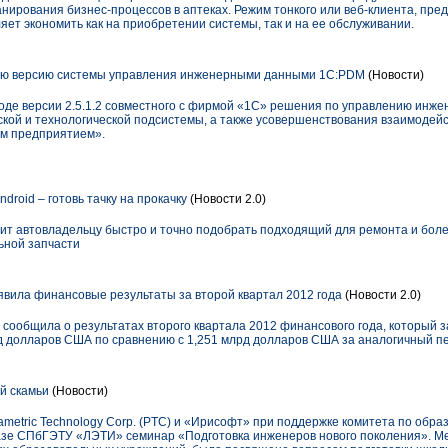
анирования бизнес-процессов в аптеках. Режим тонкого или веб-клиента, пр
яет экономить как на приобретении системы, так и на ее обслуживании.
ую версию системы управления инженерными данными 1C:PDM
(Новости)
оде версии 2.5.1.2 совместного с фирмой «1С» решения по управлению инж
ской и технологической подсистемы, а также усовершенствования взаимодей
м предприятием».
droid – готовь тачку на прокачку
(Новости 2.0)
ит автовладельцу быстро и точно подобрать подходящий для ремонта и бол
ьной запчасти
вила финансовые результаты за второй квартал 2012 года
(Новости 2.0)
сообщила о результатах второго квартала 2012 финансового года, который 
рд долларов США по сравнению с 1,251 млрд долларов США за аналогичный п
й скамьи
(Новости)
ametric Technology Corp. (PTC) и «Ирисофт» при поддержке комитета по обр
базе СПбГЭТУ «ЛЭТИ» семинар «Подготовка инженеров нового поколения». М