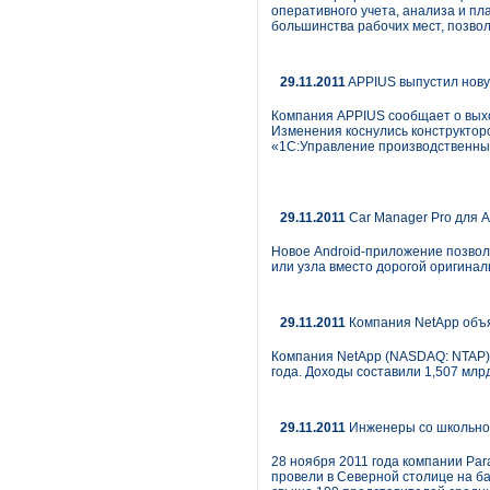
оперативного учета, анализа и пл
большинства рабочих мест, позвол
29.11.2011
APPIUS выпустил нов
Компания APPIUS сообщает о вых
Изменения коснулись конструктор
«1С:Управление производственны
29.11.2011
Car Manager Pro для An
Новое Android-приложение позвол
или узла вместо дорогой оригинал
29.11.2011
Компания NetApp объя
Компания NetApp (NASDAQ: NTAP) 
года. Доходы составили 1,507 мл
29.11.2011
Инженеры со школьно
28 ноября 2011 года компании Par
провели в Северной столице на 