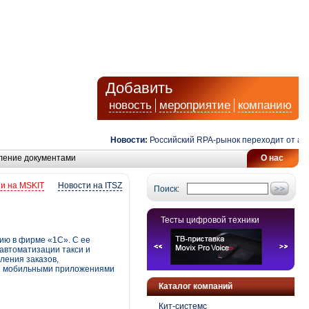
Добавить
новость
мероприятие
компанию
Новости:
Российский RPA-рынок переходит от автомат
ление документами
О нас
и на MSKIT
Новости на ITSZ
Поиск:
Тесты цифровой техники
ию в фирме «1С». С ее
автоматизации такси и
ления заказов,
r и мобильными приложениями
Каталог компаний
Кит-системс