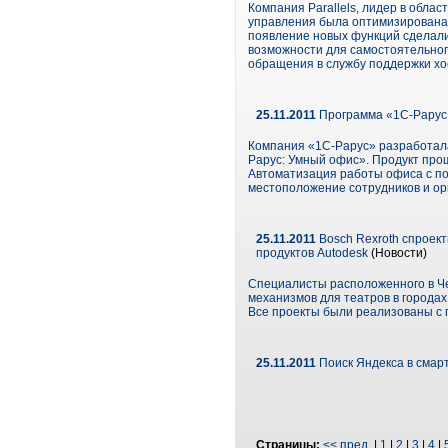
Компания Parallels, лидер в облас
управления была оптимизирована 
появление новых функций сделали
возможности для самостоятельного
обращения в службу поддержки хо
25.11.2011
Программа «1С-Рарус
Компания «1С-Рарус» разработала
Рарус: Умный офис». Продукт про
Автоматизация работы офиса с по
местоположение сотрудников и ор
25.11.2011
Bosch Rexroth спроек
продуктов Autodesk
(Новости)
Специалисты расположенного в Че
механизмов для театров в городах
Все проекты были реализованы с 
25.11.2011
Поиск Яндекса в смар
Страницы:
<< пред.
|
1
|
2
|
3
|
4
|