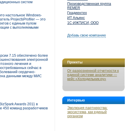
радиционных систем
Производственная группа
REMER
Градиентех
— это настольное Windows-
ИТ Альянс
ель ProjectsProfiler — это
1С-ИЖТИСИ, ООО
ектов с единым пулом
итуации с выполняемыми
Добавь свою компанию
рсии 7.15 обеспечено более
ершенствования электронной
Проекты
нтозного лечения и
востребованных сейчас в
От разрозненной отчетности к
аболеваний сердечно-
единой системе аналитики —
бмена данными между МИС
кейс «Холодильник.ру»
Интервью
BizSpark Awards 2011 в
Эволюция партнерства:
е 450 команд разработчиков
экосистема, как единый
организм