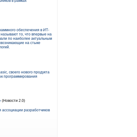
ников в рамках
аммного обеспечения в ИТ-
 называют то, что впервые на
чали по наиболее актуальным
, возникающие на стыке
огий.
ic, своего нового продукта
зык программирования
»
(Новости 2.0)
я ассоциации разработчиков