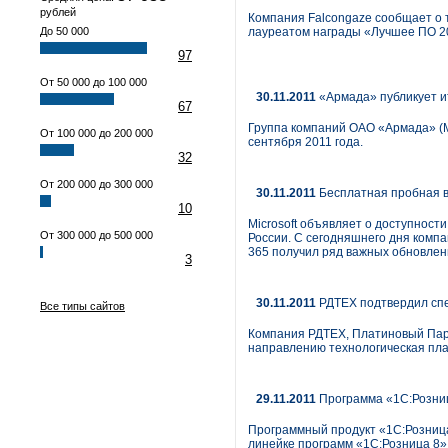
рублей
Компания Falcongaze сообщает о 
До 50 000
лауреатом награды «Лучшее ПО 20
97
От 50 000 до 100 000
30.11.2011
«Армада» публикует ит
67
Группа компаний ОАО «Армада» (М
От 100 000 до 200 000
сентября 2011 года.
32
От 200 000 до 300 000
30.11.2011
Бесплатная пробная ве
10
Microsoft объявляет о доступност
От 300 000 до 500 000
России. С сегодняшнего дня компа
365 получил ряд важных обновле
3
30.11.2011
РДТЕХ подтвердил спец
Все типы сайтов
Компания РДТЕХ, Платиновый Партн
направлению технологическая плат
29.11.2011
Программа «1С:Розниц
Программный продукт «1С:Розница
линейке программ «1С:Розница 8»