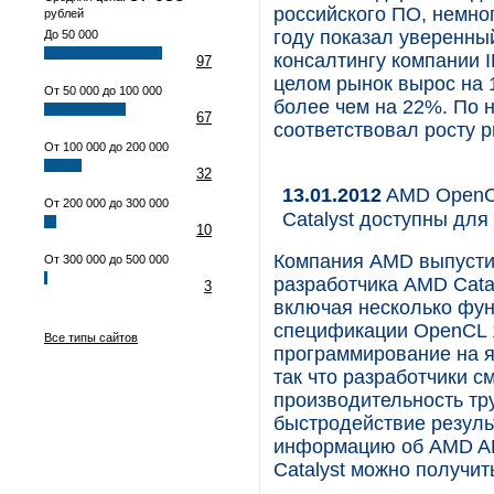
российского ПО, немно
рублей
году показал уверенны
До 50 000
консалтингу компании 
97
целом рынок вырос на 
От 50 000 до 100 000
более чем на 22%. По н
67
соответствовал росту 
От 100 000 до 200 000
32
13.01.2012
AMD OpenCL
От 200 000 до 300 000
Catalyst доступны для
10
Компания AMD выпусти
От 300 000 до 500 000
разработчика AMD Cata
3
включая несколько фун
спецификации OpenCL 
Все типы сайтов
программирование на 
так что разработчики с
производительность тр
быстродействие резул
информацию об AMD AP
Catalyst можно получит