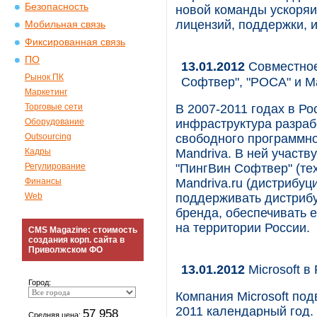
Безопасность
новой команды ускоряи
лицензий, поддержки, и
Мобильная связь
Фиксированная связь
ПО
13.01.2012
Совместное
Рынок ПК
Софтвер", "РОСА" и Ma
Маркетинг
Торговые сети
В 2007-2011 годах в Р
Оборудование
инфраструктура разраб
Outsourcing
свободного программно
Кадры
Mandriva. В ней участву
Регулирование
"ПингВин Софтвер" (тех
Финансы
Mandriva.ru (дистрибуц
Web
поддерживать дистрибу
бренда, обеспечивать 
на территории России.
CMS Magazine: стоимость
создания корп. сайта в
Приволжском ФО
13.01.2012
Microsoft в
Город:
Компания Microsoft под
2011 календарный год.
57 958
Средняя цена: