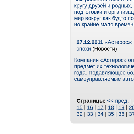
кругу друзей и родных,
подготовки и организа
мир вокруг как будто по
но крайне мало времен
27.12.2011
«Астерос»:
эпохи
(Новости)
Компания «Астерос» оп
предмет их технологич
года. Подавляющее бо
самоуправляемые авто
Страницы:
<< пред.
|
15
|
16
|
17
|
18
|
19
|
2
32
|
33
|
34
|
35
|
36
|
3