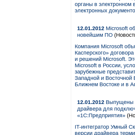
органы в электронном 
электронных документо
12.01.2012
Microsoft о
новейшим ПО
(Новост
Компания Microsoft об
Касперского» договора
и решений Microsoft. 
Microsoft в России, ус
зарубежные представит
Западной и Восточной 
Ближнем Востоке и в А
12.01.2012
Выпущены н
драйвера для подключ
«1С:Предприятия»
(Но
IT-интегратор Умный С
версии драйвера терми