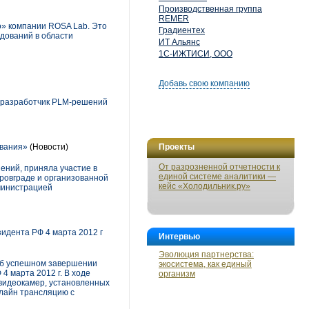
Производственная группа
REMER
о» компании ROSA Lab. Это
Градиентех
дований в области
ИТ Альянс
1С-ИЖТИСИ, ООО
Добавь свою компанию
 разработчик PLM-решений
ования»
(Новости)
Проекты
От разрозненной отчетности к
ений, приняла участие в
единой системе аналитики —
ровграде и организованной
кейс «Холодильник.ру»
министрацией
дента РФ 4 марта 2012 г
Интервью
Эволюция партнерства:
 об успешном завершении
экосистема, как единый
 марта 2012 г. В ходе
организм
видеокамер, установленных
нлайн трансляцию с