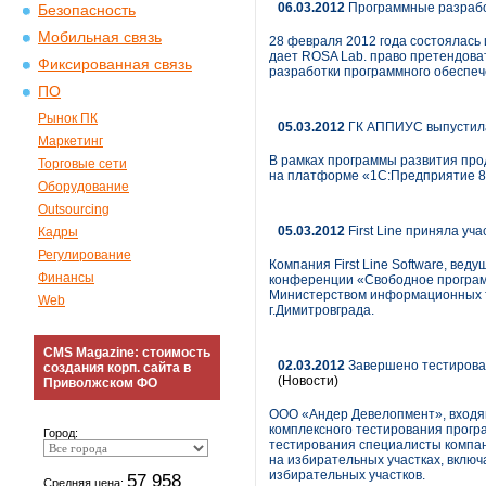
06.03.2012
Программные разрабо
Безопасность
Мобильная связь
28 февраля 2012 года состоялась
дает ROSA Lab. право претендова
Фиксированная связь
разработки программного обеспеч
ПО
Рынок ПК
05.03.2012
ГК АППИУС выпустила
Маркетинг
В рамках программы развития пр
Торговые сети
на платформе «1С:Предприятие 8»
Оборудование
Outsourcing
05.03.2012
First Line приняла у
Кадры
Регулирование
Компания First Line Software, ве
Финансы
конференции «Свободное програм
Министерством информационных т
Web
г.Димитровграда.
CMS Magazine: стоимость
02.03.2012
Завершено тестирован
создания корп. сайта в
(Новости)
Приволжском ФО
ООО «Андер Девелопмент», входящ
комплексного тестирования прогр
Город:
тестирования специалисты компа
на избирательных участках, включ
избирательных участков.
57 958
Средняя цена: