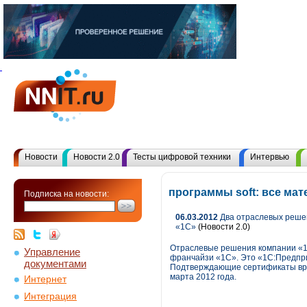
Новости
Новости 2.0
Тесты цифровой техники
Интервью
программы soft: все ма
Подписка на новости:
06.03.2012
Два отраслевых решен
«1С»
(Новости 2.0)
Отраслевые решения компании «1С
Управление
франчайзи «1С». Это «1С:Предпри
документами
Подтверждающие сертификаты вру
марта 2012 года.
Интернет
Интеграция