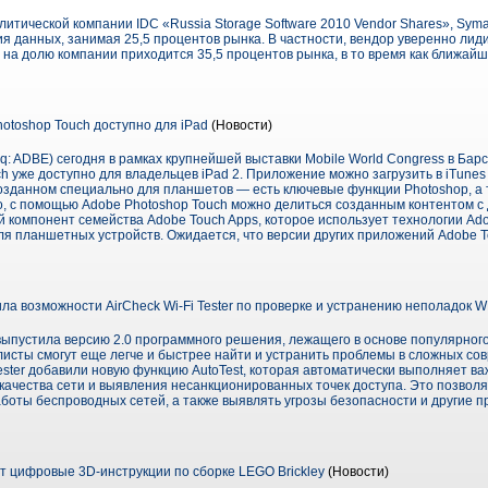
итической компании IDC «Russia Storage Software 2010 Vendor Shares», Sym
я данных, занимая 25,5 процентов рынка. В частности, вендор уверенно лид
на долю компании приходится 35,5 процентов рынка, в то время как ближай
toshop Touch доступно для iPad
(Новости)
aq: ADBE) сегодня в рамках крупнейшей выставки Mobile World Congress в Бар
 уже доступно для владельцев iPad 2. Приложение можно загрузить в iTunes 
озданном специально для планшетов — есть ключевые функции Photoshop, а
о, с помощью Adobe Photoshop Touch можно делиться созданным контентом с
омпонент семейства Adobe Touch Apps, которое использует технологии Adobe
я планшетных устройств. Ожидается, что версии других приложений Adobe T
ила возможности AirCheck Wi-Fi Tester по проверке и устранению неполадок
выпустила версию 2.0 программного решения, лежащего в основе популярного 
алисты смогут еще легче и быстрее найти и устранить проблемы в сложных с
Tester добавили новую функцию AutoTest, которая автоматически выполняет 
 качества сети и выявления несанкционированных точек доступа. Это позвол
боты беспроводных сетей, а также выявлять угрозы безопасности и другие 
т цифровые 3D-инструкции по сборке LEGO Brickley
(Новости)