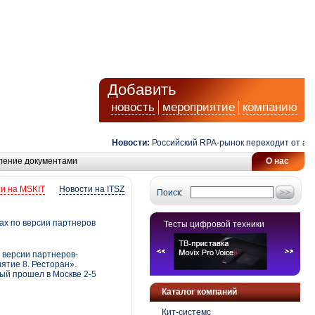
Добавить
новость
мероприятие
компанию
Новости:
Российский RPA-рынок переходит от автомат
ление документами
О нас
и на MSKIT
Новости на ITSZ
Поиск:
ах по версии партнеров
Тесты цифровой техники
 версии партнеров-
тие 8. Ресторан».
ый прошел в Москве 2-5
Каталог компаний
Кит-системс