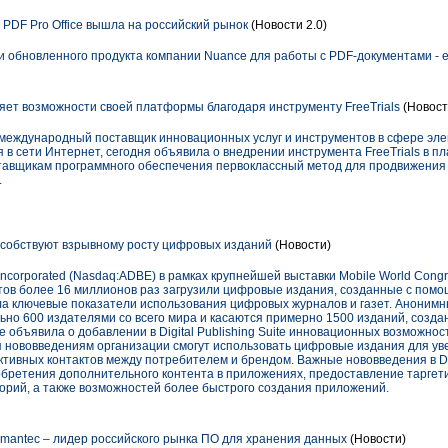
 PDF Pro Office вышла на российский рынок
(Новости 2.0)
 обновленного продукта компании Nuance для работы с PDF-документами - eC
яет возможности своей платформы благодаря инструменту FreeTrials
(Новост
 международный поставщик инновационных услуг и инструментов в сфере эл
 в сети Интернет, сегодня объявила о внедрении инструмента FreeTrials в 
тавщикам программного обеспечения первоклассный метод для продвижения
.
собствуют взрывному росту цифровых изданий
(Новости)
ncorporated (Nasdaq:ADBE) в рамках крупнейшей выставки Mobile World Congr
ов более 16 миллионов раз загрузили цифровые издания, созданные с помощь
ала ключевые показатели использования цифровых журналов и газет. Аноним
но 600 издателями со всего мира и касаются примерно 1500 изданий, создан
obe объявила о добавлении в Digital Publishing Suite инновационных возможно
я нововведениям организации смогут использовать цифровые издания для ув
ивных контактов между потребителем и брендом. Важные нововведения в Digi
бретения дополнительного контента в приложениях, предоставление таргет
горий, а также возможностей более быстрого создания приложений.
mantec – лидер российского рынка ПО для хранения данных
(Новости)