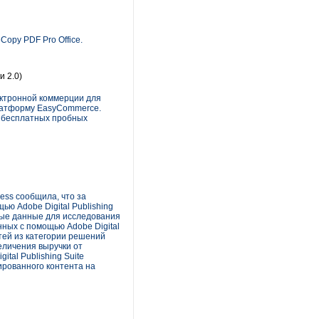
opy PDF Pro Office.
и 2.0)
ектронной коммерции для
платформу EasyCommerce.
 бесплатных пробных
ess сообщила, что за
ю Adobe Digital Publishing
ные данные для исследования
ных с помощью Adobe Digital
стей из категории решений
еличения выручки от
tal Publishing Suite
ированного контента на