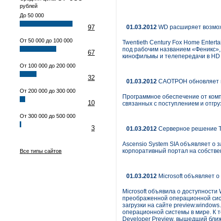
рублей
До 50 000
97
01.03.2012
WD расширяет возмож
От 50 000 до 100 000
Twentieth Century Fox Home Entert
под рабочим названием «Феникс»,
67
кинофильмы и телепередачи в HD ф
От 100 000 до 200 000
32
01.03.2012
САОТРОН обновляет п
От 200 000 до 300 000
Программное обеспечение от комп
10
связанных с поступлением и отгру
От 300 000 до 500 000
3
01.03.2012
Серверное решение T
Ascensio System SIA объявляет о
корпоративный портал на собстве
Все типы сайтов
01.03.2012
Microsoft объявляет 
Microsoft объявила о доступности
преображенной операционной сист
загрузки на сайте preview.windo
операционной системы в мире. К т
Developer Preview, вышедший ближ