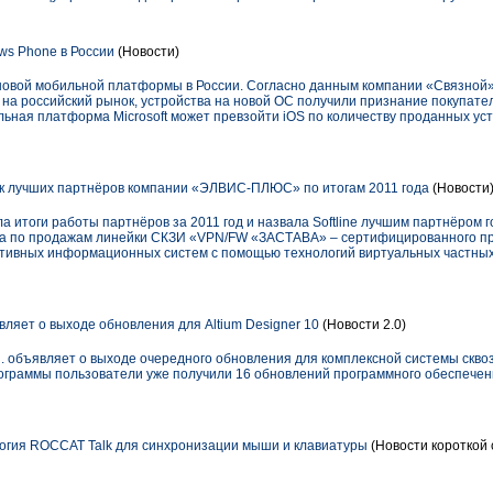
ws Phone в России
(Новости)
й новой мобильной платформы в России. Согласно данным компании «Связной
а на российский рынок, устройства на новой ОС получили признание покупател
ьная платформа Microsoft может превзойти iOS по количеству проданных уст
сок лучших партнёров компании «ЭЛВИС-ПЛЮС» по итогам 2011 года
(Новости
тоги работы партнёров за 2011 год и назвала Softline лучшим партнёром г
га по продажам линейки СКЗИ «VPN/FW «ЗАСТАВА» – сертифицированного пр
тивных информационных систем с помощью технологий виртуальных частных
ляет о выходе обновления для Altium Designer 10
(Новости 2.0)
d. объявляет о выходе очередного обновления для комплексной системы скво
рограммы пользователи уже получили 16 обновлений программного обеспечен
огия ROCCAT Talk для синхронизации мыши и клавиатуры
(Новости короткой 