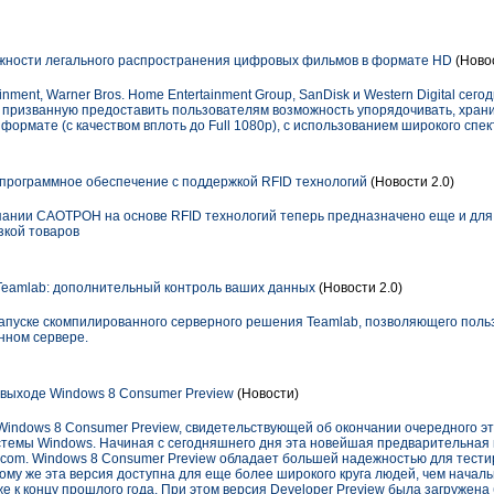
ности легального распространения цифровых фильмов в формате HD
(Новос
ainment, Warner Bros. Home Entertainment Group, SanDisk и Western Digital се
 призванную предоставить пользователям возможность упорядочивать, хран
ормате (с качеством вплоть до Full 1080p), с использованием широкого спек
рограммное обеспечение с поддержкой RFID технологий
(Новости 2.0)
ании САОТРОН на основе RFID технологий теперь предназначено еще и для 
зкой товаров
eamlab: дополнительный контроль ваших данных
(Новости 2.0)
 запуске скомпилированного серверного решения Teamlab, позволяющего пол
нном сервере.
о выходе Windows 8 Consumer Preview
(Новости)
 Windows 8 Consumer Preview, свидетельствующей об окончании очередного эт
емы Windows. Начиная с сегодняшнего дня эта новейшая предварительная 
ws.com. Windows 8 Consumer Preview обладает большей надежностью для тест
ому же эта версия доступна для еще более широкого круга людей, чем начал
е к концу прошлого года. При этом версия Developer Preview была загружена