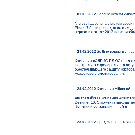
01.03.2012
Первые успехи Windo
Microsoft довольна стартом свое
Phone 7.5 с первого дня ее выход
первом квартале 2012 новая мобил
28.02.2012
Softline вошла в спи
Компания «ЭЛВИС-ПЛЮС» подвела и
Центрального федерального окру
обеспечивающего защиту корпора
межсетевого экранирования.
28.02.2012
Компания Altium объяв
Австралийская компания Altium Lt
Designer 10. С момента выхода п
функции и устранение ошибок.
28.02.2012
Представлена технол