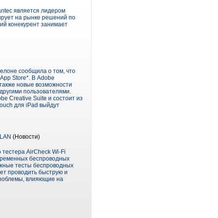
antec является лидером
ирует на рынке решений по
ший конекурент занимает
селоне сообщила о том, что
App Store*. В Adobe
 также новые возможности
 другими пользователями.
 Creative Suite и состоит из
ouch для iPad выйдут
 WLAN
(Новости)
тестера AirCheck Wi-Fi
овременных беспроводных
важные тесты беспроводных
яет проводить быструю и
проблемы, влияющие на