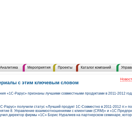
Аналитика
Мероприятия
Проекты
Каталог компаний
Управ
Новост
териалы с этим ключевым словом
ия «1С-Рарус» признаны лучшими совместными продуктами в 2011-2012 год
-Рарус» получили статус «Лучший продукт 1С-Совместно в 2011-2012 гг.» по
ятие 8. Управление взаимоотношениями с клиентами (CRM)» и «1С:Предприя
чил директор фирмы «1С» Борис Нуралиев на партнерском семинаре, котор