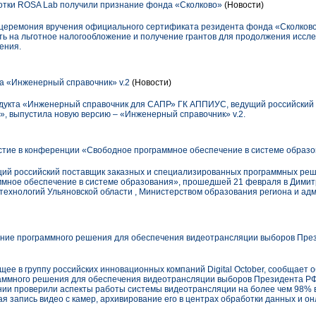
тки ROSA Lab получили признание фонда «Сколково»
(Новости)
 церемония вручения официального сертификата резидента фонда «Сколков
ть на льготное налогообложение и получение грантов для продолжения иссле
ения.
 «Инженерный справочник» v.2
(Новости)
одукта «Инженерный справочник для САПР» ГК АППИУС, ведущий российский
, выпустила новую версию – «Инженерный справочник» v.2.
частие в конференции «Свободное программное обеспечение в системе образ
дущий российский поставщик заказных и специализированных программных реш
мное обеспечение в системе образования», прошедшей 21 февраля в Димит
ехнологий Ульяновской области , Министерством образования региона и ад
ие программного решения для обеспечения видеотрансляции выборов Прези
ее в группу российских инновационных компаний Digital October, сообщает
аммного решения для обеспечения видеотрансляции выборов Президента РФ 4
нии проверили аспекты работы системы видеотрансляции на более чем 98% 
ая запись видео с камер, архивирование его в центрах обработки данных и о