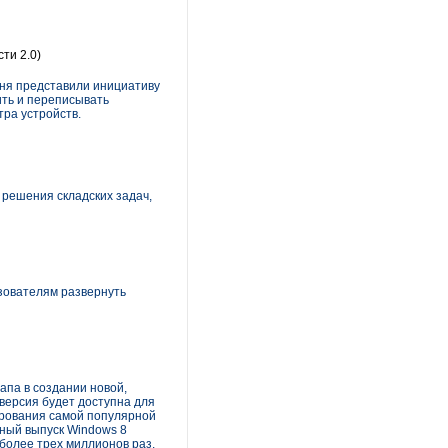
ти 2.0)
годня представили инициативу
ить и переписывать
тра устройств.
решения складских задач,
ьзователям развернуть
апа в создании новой,
версия будет доступна для
ирования самой популярной
ьный выпуск Windows 8
 более трех миллионов раз.