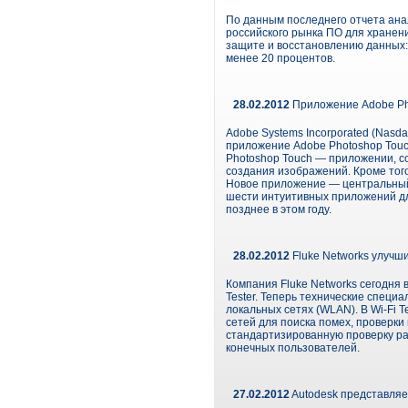
По данным последнего отчета анал
российского рынка ПО для хранени
защите и восстановлению данных: 
менее 20 процентов.
28.02.2012
Приложение Adobe Pho
Adobe Systems Incorporated (Nasd
приложение Adobe Photoshop Touch
Photoshop Touch — приложении, с
создания изображений. Кроме тог
Новое приложение — центральный к
шести интуитивных приложений дл
позднее в этом году.
28.02.2012
Fluke Networks улучш
Компания Fluke Networks сегодня 
Tester. Теперь технические специ
локальных сетях (WLAN). В Wi-Fi 
сетей для поиска помех, проверки
стандартизированную проверку ра
конечных пользователей.
27.02.2012
Autodesk представляе