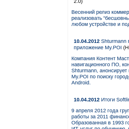
2.0)
Весенний релиз комме
реализовать "бесшовны
любом устройстве и по
10.04.2012
Shturmann 
приложение My.POI
(Н
Компания Контент Маст
навигационного ПО, ко
Shturmann, анонсирует
My.POI по поиску горо
Android.
10.04.2012
Итоги Softl
9 апреля 2012 года гру
работы за 2011 финанс
Образованная в 1993 го
ИТ-услуг по обучению, 