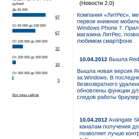
(Новости 2.0)
рублей
До 50 000
Компания «ЛитРес», ме
97
первое книжное мобиль
От 50 000 до 100 000
Windows Phone 7. Прил
67
магазина ЛитРес, позво
любимом смартфоне.
От 100 000 до 200 000
32
От 200 000 до 300 000
10.04.2012
Вышла Red 
10
Вышла новая версия Re
От 300 000 до 500 000
за Windows. В последн
3
безвозвратного удален
обновлены функции для
Все типы сайтов
следов работы браузеро
10.04.2012
Avangate S
каналам получения до
позволяет лучше контр