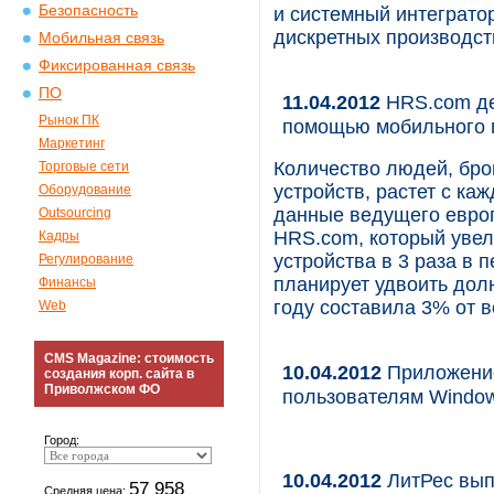
Безопасность
и системный интегратор
дискретных производст
Мобильная связь
Фиксированная связь
ПО
11.04.2012
HRS.com де
Рынок ПК
помощью мобильного 
Маркетинг
Количество людей, бр
Торговые сети
устройств, растет с к
Оборудование
данные ведущего европ
Outsourcing
HRS.com, который уве
Кадры
устройства в 3 раза в п
Регулирование
планирует удвоить дол
Финансы
году составила 3% от в
Web
CMS Magazine: стоимость
10.04.2012
Приложение
создания корп. сайта в
Приволжском ФО
пользователям Window
Город:
10.04.2012
ЛитРес вып
57 958
Средняя цена: