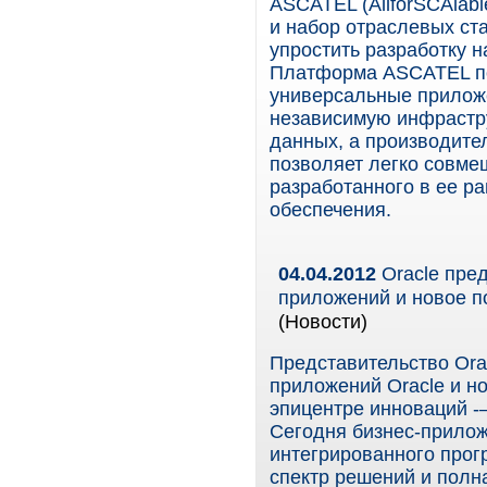
ASCATEL (AllforSCAlab
и набор отраслевых ст
упростить разработку 
Платформа ASCATEL по
универсальные прилож
независимую инфрастру
данных, а производит
позволяет легко совме
разработанного в ее р
обеспечения.
04.04.2012
Oracle пред
приложений и новое по
(Новости)
Представительство Ora
приложений Oracle и н
эпицентре инноваций -–
Сегодня бизнес-прило
интегрированного прог
спектр решений и полн