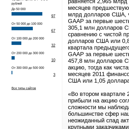
равняется 2,965 млрд
рублей
месяцев предшествующ
До 50 000
млрд долларов США, ч
97
GAAP за первые шесть
От 50 000 до 100 000
305,1 млн долларов С
67
сравнению с чистой п
От 100 000 до 200 000
долларов США или 0,
32
квартала предыдущего
GAAP за первые шесть
От 200 000 до 300 000
457,8 млн долларов С
10
акцию, тогда как чис
От 300 000 до 500 000
месяцев 2011 финансо
3
США или 1,05 доллар
Все типы сайтов
«Во втором квартале 
прибыли на акцию сог
сложности мы наблюда
большинстве сфер наш
неожиданный спад акт
крупными заказчиками