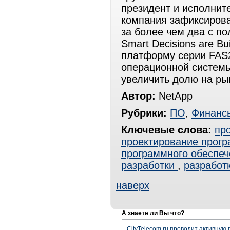
президент и исполнит
компания зафиксирова
за более чем два с по
Smart Decisions are B
платформу серии FAS2
операционной системы
увеличить долю на ры
Автор:
NetApp
Рубрики:
ПО
,
Финанс
Ключевые слова:
пр
проектирование прогр
программного обеспеч
разработки
,
разработ
наверх
А знаете ли Вы что?
CityTelecom.ru проводит активную