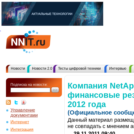
Новости
Новости 2.0
Тесты цифровой техники
Интервью
Компания NetA
Подписка на новости:
финансовые рез
2012 года
Управление
(Официальное сообще
документами
Данный материал размеще
Интернет
не совпадать с мнением а
Интеграция
29.11.2011 09:40