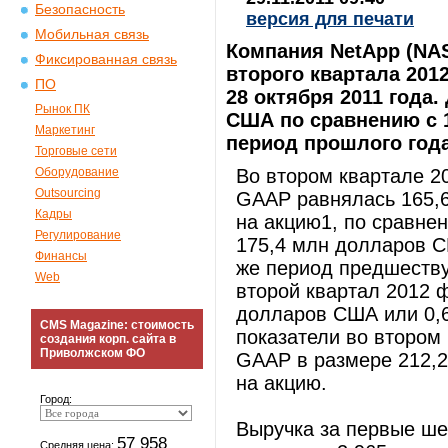
Безопасность
версия для печати
Мобильная связь
Компания NetApp (NA
Фиксированная связь
второго квартала 201
ПО
28 октября 2011 года
Рынок ПК
США по сравнению с 
Маркетинг
период прошлого года
Торговые сети
Оборудование
Во втором квартале 2
Outsourcing
GAAP равнялась 165,
Кадры
на акцию1, по сравне
Регулирование
175,4 млн долларов С
Финансы
же период предшеству
Web
второй квартал 2012 
долларов США или 0,6
CMS Magazine: стоимость
показатели во втором
создания корп. сайта в
Приволжском ФО
GAAP в размере 212,
на акцию.
Город:
Выручка за первые ше
57 958
Средняя цена: