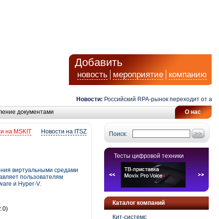
Добавить
новость
мероприятие
компанию
Новости:
Российский RPA-рынок переходит от автомат
ление документами
О нас
и на MSKIT
Новости на ITSZ
Поиск:
Тесты цифровой техники
ения виртуальными средами
тавляет пользователям
are и Hyper-V.
Каталог компаний
.0)
Кит-системс