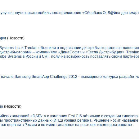
 улучшенную версию мобильного приложения «Сбербанк ОнЛ@йн» для смар
круг
(Новости)
Systems Inc. и Treolan объявили о подписании дистрибьюторского соглашени
 дистрибьюторами – компаниями «ДинаСофт» и «Тесла Дистрибуция». Treolan
e Systems в России и СНГ, получив возможность поставлять своим партнер
начале Samsung Smart App Challenge 2012 – всемирного конкурса разработ
во
(Новости)
ийских компаний «DATA+» и компания Ersi CIS объявили о создании типовог
ы пространственных данных (ИПД) уровня региона. Решение носит название
ется первым в России и не имеет аналогов на постсоветском пространстве.