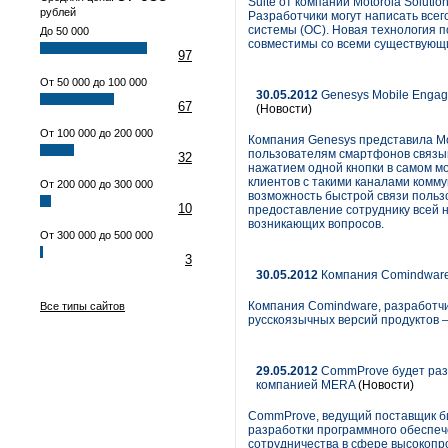
Suite от компании Motorola Solut
рублей
Разработчики могут написать всег
системы (ОС). Новая технология 
До 50 000
совместимы со всеми существующ
97
От 50 000 до 100 000
30.05.2012
Genesys Mobile Engag
67
(Новости)
От 100 000 до 200 000
Компания Genesys представила M
пользователям смартфонов связыв
32
нажатием одной кнопки в самом м
клиентов с такими каналами комму
От 200 000 до 300 000
возможность быстрой связи польз
10
предоставление сотруднику всей 
возникающих вопросов.
От 300 000 до 500 000
3
30.05.2012
Компания Comindware
Компания Comindware, разработчи
Все типы сайтов
русскоязычных версий продуктов 
29.05.2012
CommProve будет раз
компанией MERA
(Новости)
CommProve, ведущий поставщик би
разработки программного обеспеч
сотрудничества в сфере высокопр