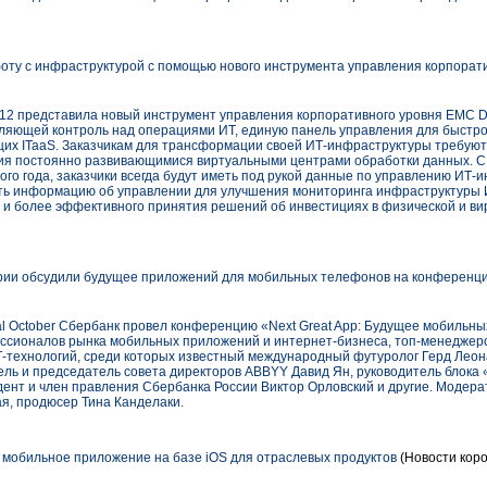
ту с инфраструктурой с помощью нового инструмента управления корпорат
2 представила новый инструмент управления корпоративного уровня EMC Da
ляющей контроль над операциями ИТ, единую панель управления для быстр
их ITaaS. Заказчикам для трансформации своей ИТ-инфраструктуры требуют
ия постоянно развивающимися виртуальными центрами обработки данных. С
того года, заказчики всегда будут иметь под рукой данные по управлению ИТ
ать информацию об управлении для улучшения мониторинга инфраструктуры 
и более эффективного принятия решений об инвестициях в физической и ви
трии обсудили будущее приложений для мобильных телефонов на конференци
gital October Сбербанк провел конференцию «Next Great App: Будущее мобильн
ссионалов рынка мобильных приложений и интернет-бизнеса, топ-менеджеро
ИТ-технологий, среди которых известный международный футуролог Герд Леон
тель и председатель совета директоров ABBYY Давид Ян, руководитель бло
дент и член правления Сбербанка России Виктор Орловский и другие. Модер
я, продюсер Тина Канделаки.
мобильное приложение на базе iOS для отраслевых продуктов
(Новости коро