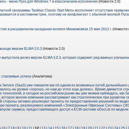
 Menu - меню Пуск для Windows 7 в классическом исполнении
(Новости 2.0)
атной программы Taskbar Classic Start Menu восполняет отсутствие привычно
ражается в системном трее, поэтому не конфликтует с обычной кнопкой Пуск
ие в расширенном заседании коллеги Минкомсвязи 15 мая 2012 г.
(Новости 
выходе версии ELMA 3.0.3
(Новости 2.0)
e выпустила релиз версии ELMA 3.0.3, которая содержит ряд важных улучшен
: слагаемые успеха
(Аналитика)
 a Service (SaaS) уже говорили как об одном из возможных путей дальнейшего
алось на уровне «хорошо, но нам до этого еще далеко». Время движется стр
 технологий, и сегодня на российском рынке мы уже можем наблюдать, как S
 которое многие компании рассматривают как стратегическое при развитии 
й стороны активно реализуют проекты по предоставлению решений по модел
ере проекта, реализуемого компанией «Электронные Офисные Системы» (ЭО
апуске сервиса, предоставляющего доступ к ECM-системе eDocLib по модели
5
|
6
|
7
|
8
|
9
|
10
|
11
|
12
|
13
|
14
|
15
|
16
|
17
|
18
|
19
|
20
|
21
|
22
|
23
|
24
|
25
|