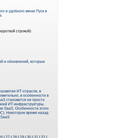
го и удобного меню Пуск в
а.
короткой строкой)
ий и обновлений, которые
 развития ИТ-отрасли, в
емительно, в особенности в
aaS становится не просто
своей ИТ-инфраструктуры.
и SaaS. Особенности этого
С). Некоторое время назад
 SaaS.
26
|
27
|
28
|
29
|
30
|
31
|
32
|