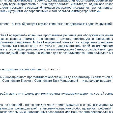
ions (NYSE: MSI) включает в себя средства разработки кросс-платформенных 
о одну версию приложения – оно будет работать и выглядеть одинаково нез
позволит сократить расходы благодаря возможности создания перспективных
ими и будущими корпоративными и пользовательскими устройствами.
ement – быстрый доступ к службе клиентской поддержки как одна из функци
obile Engagement – новейшее программное решение для обслуживания клие
аться с операторами контакт-центров, получать необходимую информацию 
обильном приложении. Mobile Engagement помогает интегрировать приложен
никации, как контакт-центр и служба поддержки потребителей. Таким образо
ователя с оператором, персональным менеджером банка, страховой или турис
необходимой информации о клиенте для персонализированного подхода и б
 выходит на российский рынок
(Новости)
к инновационного программного обеспечения для организации совместной р
— Comindware Tracker и Comindware Task Management — и начале их продаж 
рабатывать платформу для мониторинга телекоммуникационных сетей совме
знес-решений и платформ для мониторинга мобильных сетей, и компания M
ения для производителей телекоммуникационного оборудования и решений,
оизводительных инновационных разработок для мониторинга беспроводных 