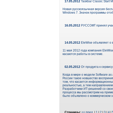
17.05.2012
Taskbar Classic Start
Новая русскоязычная версия беспл
Windows 7. Значок программы отоб
16.05.2012
РУССОФТ принял участ
14.05.2012
EleWise объявляет о 
11 мая 2012 года компания EleWis
касаются работы в системе.
02.05.2012
От продукта к сервису
Когда в мире о модели Software as
России такое новшество восприним
том, что касается информационных
реальностью, а тем направлением,
Разработчики ИТ-решений со свое
процесса мы рассмотрим на прим
было объявлено о коммерческом з
Страницы:
<< пред.
|
1
|
2
|
3
|
4
|