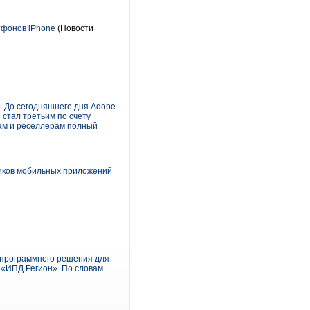
тфонов iPhone
(Новости
я. До сегодняшнего дня Adobe
 стал третьим по счету
ам и реселлерам полный
чиков мобильных приложений
о программного решения для
 «ИПД Регион». По словам