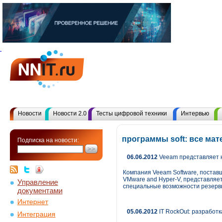
Новости
Новости 2.0
Тесты цифровой техники
Интервью
программы soft: все ма
Подписка на новости:
06.06.2012
Veeam представляет н
Компания Veeam Software, поста
VMware and Hyper-V, представляе
Управление
специальные возможности резервн
документами
Интернет
05.06.2012
IT RockOut: разработк
Интеграция