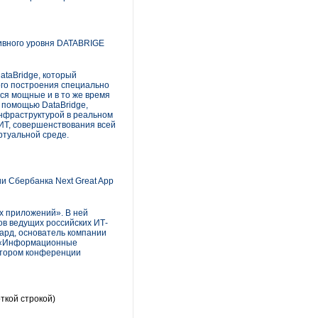
ивного уровня DATABRIGE
taBridge, который
ого построения специально
ся мощные и в то же время
 помощью DataBridge,
-инфраструктурой в реальном
ИТ, совершенствования всей
ртуальной среде.
и Сбербанка Next Great App
ых приложений». В ней
в ведущих российских ИТ-
ард, основатель компании
ка «Информационные
атором конференции
ткой строкой)