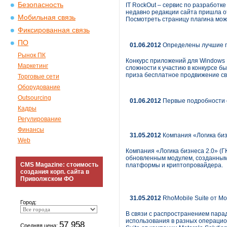
Безопасность
IT RockOut – сервис по разработк
недавно редакции сайта пришла от
Мобильная связь
Посмотреть страницу плагина можн
Фиксированная связь
ПО
01.06.2012
Определены лучшие 
Рынок ПК
Конкурс приложений для Windows 
Маркетинг
сложности к участию в конкурсе б
приза бесплатное продвижение св
Торговые сети
Оборудование
Outsourcing
01.06.2012
Первые подробности 
Кадры
Регулирование
Финансы
31.05.2012
Компания «Логика биз
Web
Компания «Логика бизнеса 2.0» (Г
обновленным модулем, созданным 
CMS Magazine: стоимость
платформы и криптопровайдера.
создания корп. сайта в
Приволжском ФО
31.05.2012
RhoMobile Suite от Mot
Город:
В связи с распространением парад
использования в разных операцио
57 958
Средняя цена: