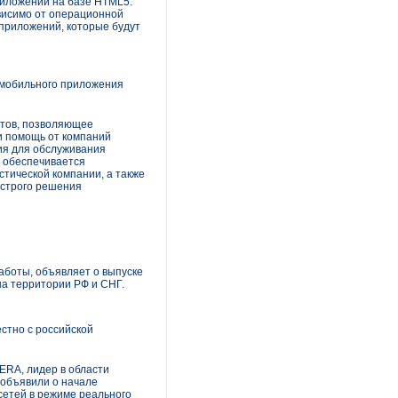
приложений на базе HTML5.
ависимо от операционной
 приложений, которые будут
й мобильного приложения
нтов, позволяющее
и помощь от компаний
ия для обслуживания
м обеспечивается
тической компании, а также
ыстрого решения
аботы, объявляет о выпуске
на территории РФ и СНГ.
стно с российской
ERA, лидер в области
 объявили о начале
сетей в режиме реального