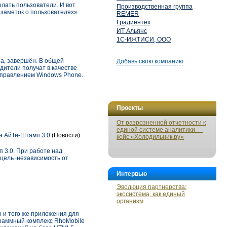
ылать пользователи. И вот
Производственная группа
 заметок о пользователях».
REMER
Градиентех
ИТ Альянс
1С-ИЖТИСИ, ООО
ia, завершён. В общей
Добавь свою компанию
дители получат в качестве
управлением Windows Phone.
Проекты
От разрозненной отчетности к
единой системе аналитики —
а АйТи-Штамп 3.0
(Новости)
кейс «Холодильник.ру»
 3.0. При работе над
ель ̶ независимость от
Интервью
Эволюция партнерства:
экосистема, как единый
организм
о и того же приложения для
граммный комплекс RhoMobile