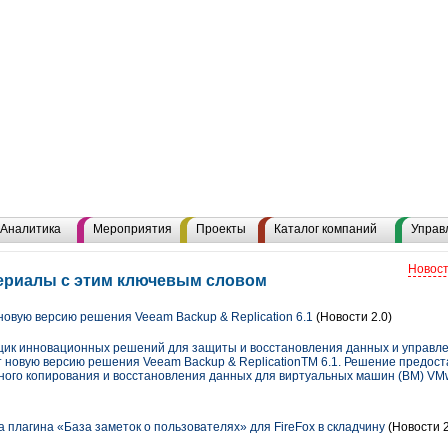
Аналитика
Мероприятия
Проекты
Каталог компаний
Управ
Новост
териалы с этим ключевым словом
овую версию решения Veeam Backup & Replication 6.1
(Новости 2.0)
вщик инновационных решений для защиты и восстановления данных и управл
т новую версию решения Veeam Backup & ReplicationTM 6.1. Решение предос
ого копирования и восстановления данных для виртуальных машин (ВМ) VMw
а плагина «База заметок о пользователях» для FireFox в складчину
(Новости 2