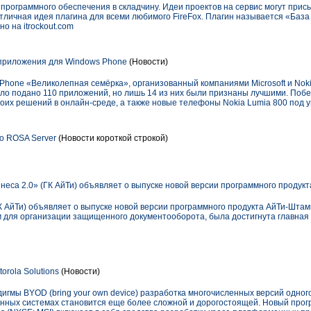
е программного обеспечения в складчину. Идеи проектов на сервис могут прис
личная идея плагина для всеми любимого FireFox. Плагин называется «База
о на itrockout.com
приложения для Windows Phone
(Новости)
Phone «Великолепная семёрка», организованный компаниями Microsoft и Nok
ыло подано 110 приложений, но лишь 14 из них были признаны лучшими. Побе
оих решений в онлайн-среде, а также новые телефоны Nokia Lumia 800 под 
о ROSA Server
(Новости короткой строкой)
неса 2.0» (ГК АйТи) объявляет о выпуске новой версии программного продукт
К АйТи) объявляет о выпуске новой версии программного продукта АйТи-Штамп
для организации защищенного документооборота, была достигнута главная ц
orola Solutions
(Новости)
игмы BYOD (bring your own device) разработка многочисленных версий одног
нных системах становится еще более сложной и дорогостоящей. Новый про