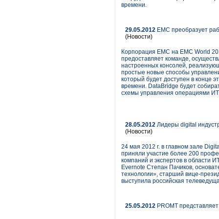
времени.
29.05.2012
EMC преобразует рабо
(Новости)
Корпорация EMC на EMC World 201
предоставляет команде, осуществ
настроенных консолей, реализующ
простые новые способы управлен
который будет доступен в конце э
времени. DataBridge будет собир
схемы управления операциями ИТ 
28.05.2012
Лидеры digital индус
(Новости)
24 мая 2012 г. в главном зале Di
приняли участие более 200 профе
компаний и экспертов в области 
Evernote Степан Пачиков, основа
технологии», старший вице-прези
выступила российская телеведуща
25.05.2012
PROMT представляет 