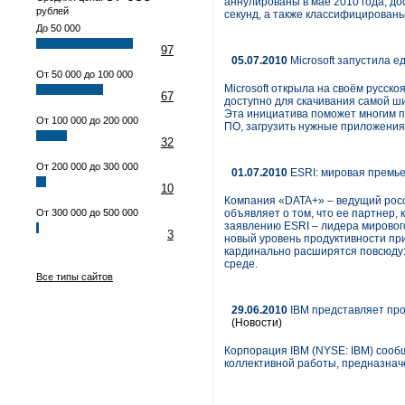
аннулированы в мае 2010 года, до
рублей
секунд, а также классифицирова
До 50 000
97
05.07.2010
Microsoft запустила 
От 50 000 до 100 000
Microsoft открыла на своём русс
67
доступно для скачивания самой ш
Эта инициатива поможет многим по
От 100 000 до 200 000
ПО, загрузить нужные приложения
32
От 200 000 до 300 000
01.07.2010
ESRI: мировая премье
10
Компания «DATA+» – ведущий росс
От 300 000 до 500 000
объявляет о том, что ее партнер,
заявлению ESRI – лидера мировог
3
новый уровень продуктивности п
кардинально расширятся повсюду:
среде.
Все типы сайтов
29.06.2010
IBM представляет про
(Новости)
Корпорация IBM (NYSE: IBM) сооб
коллективной работы, предназнач