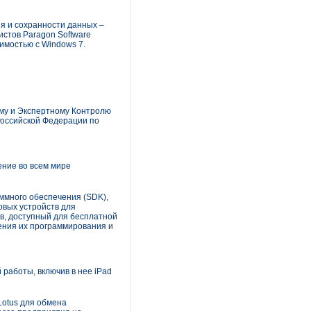
я и сохранности данных –
стов Paragon Software
имостью с Windows 7.
му и Экспертному Контролю
Российской Федерации по
ние во всем мире
ммного обеспечения (SDK),
вых устройств для
в, доступный для бесплатной
ения их программирования и
работы, включив в нее iPad
Lotus для обмена