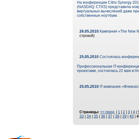
На конференции Citrix Synergy 20
(NASDAQ: CTXS) представила нову
виртуальных вычислений даже при
собственные ноутбуки.
26.05.2010
Кампания «The New Ne
строкой)
25.05.2010
Состоялась конферен
Профессиональная IT-конференция
проектами, состоялась 22 мая в Н
25.05.2010
IT-компания «Флекси
Страницы:
<< пред.
|
1
|
2
|
3
|
4
|
33
|
34
|
35
|
36
|
37
|
38
|
39
|
40
|
4