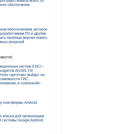
просуществовала всего 26
ное обеспечение.
мным обеспечением, которое
азработчикам ПО и другим.
чать пробные версии нового
ммных решений
овости)
мационных систем (ГИС) –
одуктов ArcGIS. По
тели «десятки» выйдут на
Возможности ГИС
иложения, в «облачной»
ку платформы Android
о класса для организации
 системы Google Android.