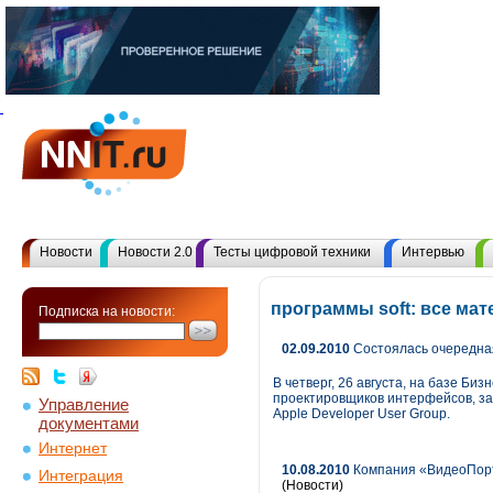
Новости
Новости 2.0
Тесты цифровой техники
Интервью
программы soft: все ма
Подписка на новости:
02.09.2010
Состоялась очередная
В четверг, 26 августа, на базе Б
проектировщиков интерфейсов, за
Управление
Apple Developer User Group.
документами
Интернет
10.08.2010
Компания «ВидеоПорт»
Интеграция
(Новости)