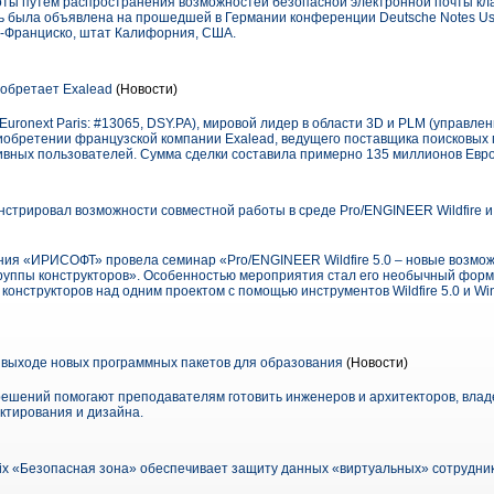
ты путем распространения возможностей безопасной электронной почты кл
ть была объявлена на прошедшей в Германии конференции Deutsche Notes Us
ан-Франциско, штат Калифорния, США.
иобретает Exalead
(Новости)
(Euronext Paris: #13065, DSY.PA), мировой лидер в области 3D и PLM (управл
иобретении французской компании Exalead, ведущего поставщика поисковых
тивных пользователей. Сумма сделки составила примерно 135 миллионов Евро
рировал возможности совместной работы в среде Pro/ENGINEER Wildfire и Wi
ия «ИРИСОФТ» провела семинар «Pro/ENGINEER Wildfire 5.0 – новые возмож
руппы конструкторов». Особенностью мероприятия стал его необычный форм
нструкторов над одним проектом с помощью инструментов Wildfire 5.0 и Windc
 выходе новых программных пакетов для образования
(Новости)
решений помогают преподавателям готовить инженеров и архитекторов, вл
ктирования и дизайна.
rix «Безопасная зона» обеспечивает защиту данных «виртуальных» сотрудни