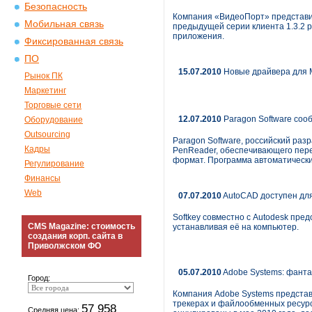
Безопасность
Компания «ВидеоПорт» представил
Мобильная связь
предыдущей серии клиента 1.3.2 
приложения.
Фиксированная связь
ПО
15.07.2010
Новые драйвера для Ma
Рынок ПК
Маркетинг
Торговые сети
12.07.2010
Paragon Software соо
Оборудование
Outsourcing
Paragon Software, российский раз
Кадры
PenReader, обеспечивающего пере
формат. Программа автоматически 
Регулирование
Финансы
Web
07.07.2010
AutoCAD доступен дл
Softkey совместно с Autodesk пр
CMS Magazine: стоимость
устанавливая её на компьютер.
создания корп. сайта в
Приволжском ФО
05.07.2010
Adobe Systems: фанта
Город:
Компания Adobe Systems представ
трекерах и файлообменных ресурса
57 958
Средняя цена: