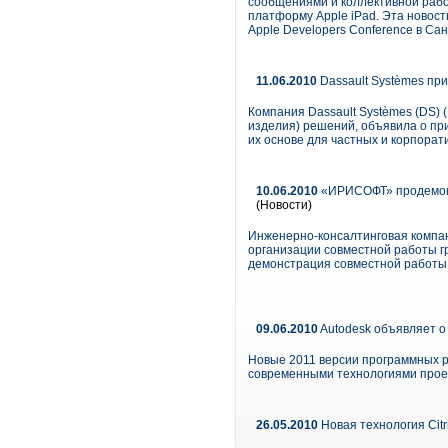
сообщениями и коллективной рабо
платформу Apple iPad. Эта новос
Apple Developers Conference в С
11.06.2010
Dassault Systèmes пр
Компания Dassault Systèmes (DS) 
изделия) решений, объявила о пр
их основе для частных и корпора
10.06.2010
«ИРИСОФТ» продемонст
(Новости)
Инженерно-консалтинговая компан
организации совместной работы г
демонстрация совместной работы ко
09.06.2010
Autodesk объявляет о
Новые 2011 версии программных 
современными технологиями прое
26.05.2010
Новая технология Cit