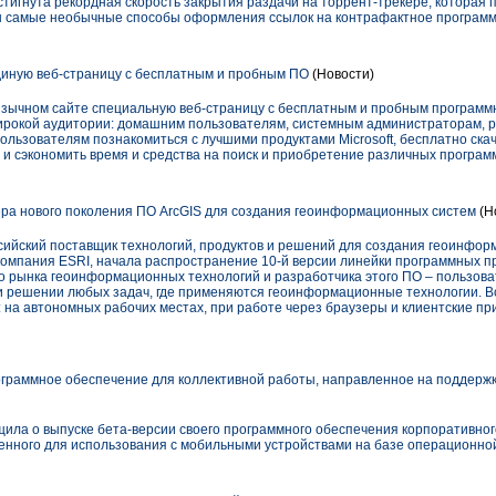
стигнута рекордная скорость закрытия раздачи на торрент-трекере, которая 
ны самые необычные способы оформления ссылок на контрафактное программ
единую веб-страницу с бесплатным и пробным ПО
(Новости)
коязычном сайте специальную веб-страницу с бесплатным и пробным програм
ирокой аудитории: домашним пользователям, системным администраторам, р
льзователям познакомиться с лучшими продуктами Microsoft, бесплатно ска
 и сэкономить время и средства на поиск и приобретение различных програ
ра нового поколения ПО ArcGIS для создания геоинформационных систем
(Н
ийский поставщик технологий, продуктов и решений для создания геоинфор
 компания ESRI, начала распространение 10-й версии линейки программных пр
о рынка геоинформационных технологий и разработчика этого ПО – пользова
ри решении любых задач, где применяются геоинформационные технологии. 
 на автономных рабочих местах, при работе через браузеры и клиентские пр
граммное обеспечение для коллективной работы, направленное на поддерж
щила о выпуске бета-версии своего программного обеспечения корпоративног
енного для использования с мобильными устройствами на базе операционной