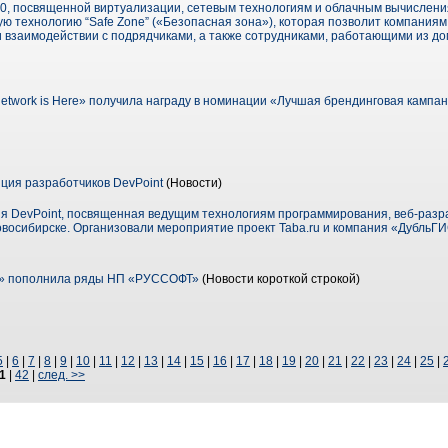
10, посвященной виртуализации, сетевым технологиям и облачным вычисления
ю технологию “Safe Zone” («Безопасная зона»), которая позволит компаниям
 взаимодействии с подрядчиками, а также сотрудниками, работающими из д
twork is Here» получила награду в номинации «Лучшая брендинговая кампан
ция разработчиков DevPoint
(Новости)
 DevPoint, посвященная ведущим технологиям программирования, веб-разр
овосибирске. Организовали мероприятие проект Taba.ru и компания «ДубльГИ
с» пополнила ряды НП «РУССОФТ»
(Новости короткой строкой)
5
|
6
|
7
|
8
|
9
|
10
|
11
|
12
|
13
|
14
|
15
|
16
|
17
|
18
|
19
|
20
|
21
|
22
|
23
|
24
|
25
|
1
|
42
|
след. >>