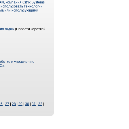
м, компания Citrix Systems
 использовать технологии
ома или использующими
ия года»
(Новости короткой
аботке и управлению
С».
26
|
27
|
28
|
29
|
30
|
31
|
32
|