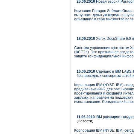
25.06.2010
Новая версия Paragon
Компания Paragon Software Group
выпускает девятую версию популя
объединил в себе множество поле
18.06.2010
Xerox DocuShare 6.0 
Система управления контентом Xe
(ФСТЭК). Это признанное свидете
защите конфиденциальной инфор
16.06.2010
Сделано в IBM LABS: 
беспроводных сенсорных сетей 
Корпорация IBM (NYSE: IBM) сего
предназначенный для расширения 
проектирования и создания интел
загрузки, направлен на поддержк
использования. Сегодняшний анон
11.06.2010
IBM расширяет поддер
(Новости)
Корпорация IBM (NYSE: IBM) сего