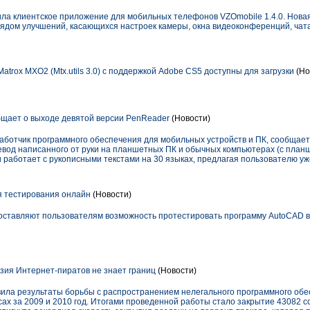
а клиентское приложение для мобильных телефонов VZOmobile 1.4.0. Новая
рядом улучшений, касающихся настроек камеры, окна видеоконференций, чата
trox MXO2 (Mtx.utils 3.0) с поддержкой Adobe CS5 доступны для загрузки
(Но
бщает о выходе девятой версии PenReader
(Новости)
работчик программного обеспечения для мобильных устройств и ПК, сообщает
вод написанного от руки на планшетных ПК и обычных компьютерах (с планш
работает с рукописными текстами на 30 языках, предлагая пользователю уж
я тестирования онлайн
(Новости)
едоставляют пользователям возможность протестировать программу AutoCAD в
зия Интернет-пиратов не знает границ
(Новости)
ила результаты борьбы с распространением нелегального программного обе
х за 2009 и 2010 год. Итогами проведенной работы стало закрытие 43082 с