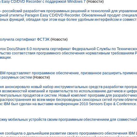
 Easy CD/DVD Recorder с поддержкой Windows 7
(Новости)
 – российский разработчик программных решений и технологий для управлени
рной утилиты Paragon Easy CD/DVD Recorder. Обновленный продукт специали
зных функций, обладая при этом еще более удобным интерфейсом и совмест
получила сертификат ФСТЭК
(Новости)
rox DocuShare 6.0 получила сертификат Федеральной Службы по Техническо
льство соответствия программного обеспечения нормативным требованиям 
мации.
IBM представляет программное обеспечение, призванное расширить примене
и разумных систем
(Новости)
дня анонсировало новый набор инструментальных средств разработки програ
возможностей компаний и правительств по использованию датчиков и цифро
лектуальных продуктов и систем. Новый комплект программ для разработчико
у распространения во всем мире беспроводных сенсорных сетей путем облегч
с IBM был сделан на выставке-конференции 2010 Sensors Expo & Conference.
жку мобильных устройств своим программным обеспечением для совместной 
дня сообщила о дальнейшем развитии своего программного обеспечения IBM 