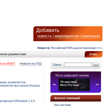
Добавить
новость
мероприятие
компанию
Новости:
Российский RPA-рынок переходит от автомат
ление документами
О нас
и на MSKIT
Новости на ITSZ
Поиск:
Тесты цифровой техники
еров, юзабилистов,
роприятия выступила Russian
Каталог компаний
ртфонов VZOmobile 1.4.0.
Кит-системс