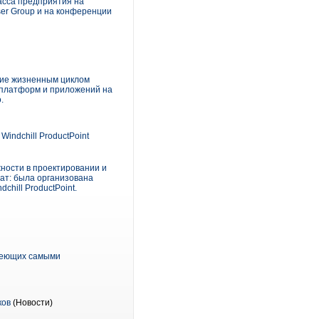
асса предприятия на
er Group и на конференции
ение жизненным циклом
 платформ и приложений на
.
ndchill ProductPoint
ности в проектировании и
ат: была организована
hill ProductPoint.
адеющих самыми
ков
(Новости)