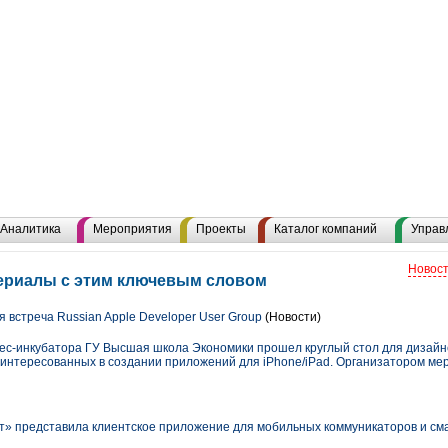
Аналитика
Мероприятия
Проекты
Каталог компаний
Управ
Новост
териалы с этим ключевым словом
 встреча Russian Apple Developer User Group
(Новости)
изнес-инкубатора ГУ Высшая школа Экономики прошел круглый стол для дизайн
интересованных в создании приложений для iPhone/iPad. Организатором ме
 представила клиентское приложение для мобильных коммуникаторов и сма