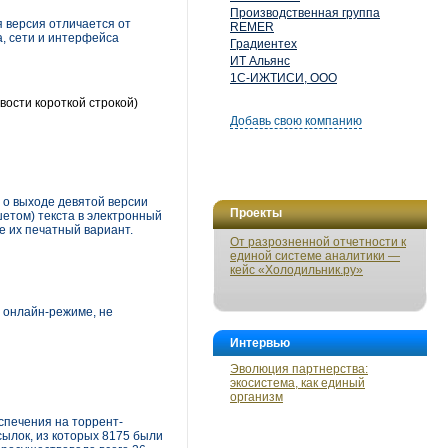
Производственная группа
 версия отличается от
REMER
, сети и интерфейса
Градиентех
ИТ Альянс
1С-ИЖТИСИ, ООО
вости короткой строкой)
Добавь свою компанию
 о выходе девятой версии
Проекты
етом) текста в электронный
е их печатный вариант.
От разрозненной отчетности к
единой системе аналитики —
кейс «Холодильник.ру»
 онлайн-режиме, не
Интервью
Эволюция партнерства:
экосистема, как единый
организм
спечения на торрент-
сылок, из которых 8175 были