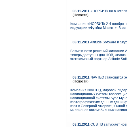
08.11.2011
«НОРБИТ» на выставке
(Новости)
Компания «НОРБИТ» 2-4 ноября пр
индустрии «Футбол Маркет». Выст
08.11.2011
Altitude Software и Sk
Возможности решений компании Alt
теперь доступны для ЦОВ, желаю
эксклюзивный партнер Altitude Sof
08.11.2011
NAVTEQ становится эк
(Новости)
Компания NAVTEQ, мировой лидер 
навигационных систем, геолокаци
навигационной системы Sync MyFo
картографических данных для инф
карт в Северной Америке, Южной А
миллионов автомобильных навигац
08.11.2011
CUSTIS запускает новы