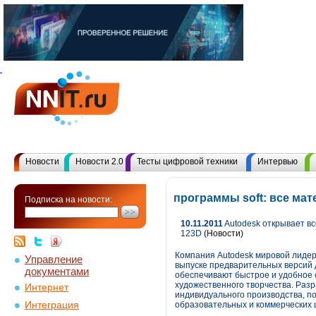
Новости
Новости 2.0
Тесты цифровой техники
Интервью
программы soft: все ма
Подписка на новости:
10.11.2011
Autodesk открывает в
123D
(Новости)
Компания Autodesk мировой лидер
Управление
выпуске предварительных версий д
документами
обеспечивают быстрое и удобное 
художественного творчества. Разр
Интернет
индивидуального производства, по
Интеграция
образовательных и коммерческих 