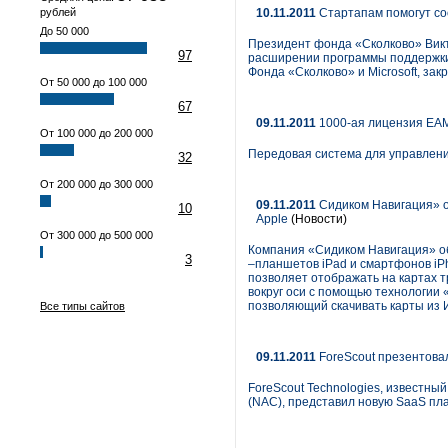
рублей
10.11.2011
Стартапам помогут с
До 50 000
Президент фонда «Сколково» Викт
97
расширении программы поддержки 
Фонда «Сколково» и Microsoft, за
От 50 000 до 100 000
67
09.11.2011
1000-ая лицензия ЕАМ-
От 100 000 до 200 000
Передовая система для управлен
32
От 200 000 до 300 000
09.11.2011
Сидиком Навигация» о
10
Apple
(Новости)
От 300 000 до 500 000
Компания «Сидиком Навигация» об
3
–планшетов iPad и смартфонов iP
позволяет отображать на картах 
вокруг оси с помощью технологии 
позволяющий скачивать карты из 
Все типы сайтов
09.11.2011
ForeScout презентовал
ForeScout Technologies, известный
(NAC), представил новую SaaS пл