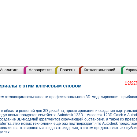
Аналитика
Мероприятия
Проекты
Каталог компаний
Управ
Новост
териалы с этим ключевым словом
сем желающим возможности профессионального 3D-моделирования: прибавле
 в области решений для 3D-дизайна, проектирования и создания виртуально
вух новых продуктов семейства Autodesk 123D – Autodesk 123D Catch и Auto
создание 3D-моделей фрагментов окружающей обстановки, а также их превр
аботка этих новых технологий еще раз подтверждает, что Autodesk продолж
зволяя фантазировать и создавать изделия, а затем предоставлять их публи
целях.