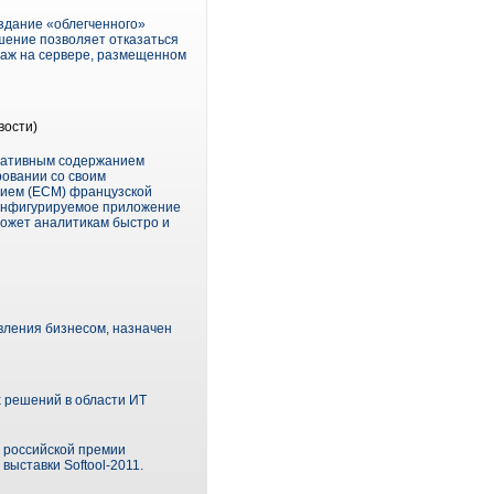
здание «облегченного»
шение позволяет отказаться
даж на сервере, размещенном
вости)
оративным содержанием
овании со своим
нием (ECM) французской
конфигурируемое приложение
может аналитикам быстро и
вления бизнесом, назначен
 решений в области ИТ
 российской премии
ыставки Softool-2011.