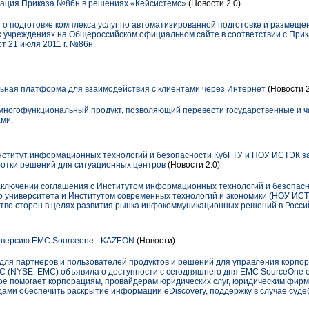
ация Приказа №86н в решениях «Кейсистемс»
(Новости 2.0)
о подготовке комплекса услуг по автоматизированной подготовке и размещ
 учреждениях на Общероссийском официальном сайте в соответствии с При
т 21 июля 2011 г. №86н.
альная платформа для взаимодействия с клиентами через Интернет
(Новости 2
ногофункциональный продукт, позволяющий перевести государственные и ч
ами.
ститут информационных технологий и безопасности КубГТУ и НОУ ИСТЭК з
ботки решений для ситуационных центров
(Новости 2.0)
ключении соглашения с Институтом информационных технологий и безопасн
о университета и Институтом современных технологий и экономики (НОУ ИСТ
тво сторон в целях развития рынка инфокоммуникационных решений в Росси
 версию EMC Sourceone - KAZEON
(Новости)
для партнеров и пользователей продуктов и решений для управления корп
 (NYSE: EMC) объявила о доступности с сегодняшнего дня EMC SourceOne eD
ое помогает корпорациям, провайдерам юридических слуг, юридическим фирм
ами обеспечить раскрытие информации eDiscovery, поддержку в случае судеб
.