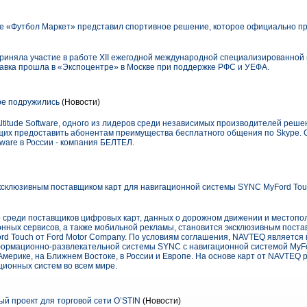
 «Футбол Маркет» представил спортивное решение, которое официально при
иняла участие в работе XII ежегодной международной специализированной
авка прошла в «Экспоцентре» в Москве при поддержке РФС и УЕФА.
ype подружились
(Новости)
itude Software, одного из лидеров среди независимых производителей реше
щих предоставить абонентам преимущества бесплатного общения по Skype. 
tware в России - компания БЕЛТЕЛ.
склюзивным поставщиком карт для навигационной системы SYNC MyFord Touc
среди поставщиков цифровых карт, данных о дорожном движении и местопо
онных сервисов, а также мобильной рекламы, становится эксклюзивным поста
rd Touch от Ford Motor Company. По условиям соглашения, NAVTEQ является
ормационно-развлекательной системы SYNC с навигационной системой MyFo
мерике, на Ближнем Востоке, в России и Европе. На основе карт от NAVTEQ
ионных систем во всем мире.
й проект для торговой сети O’STIN
(Новости)