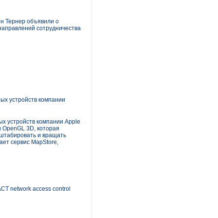
ин Тернер объявили о
направлений сотрудничества
ых устройств компании
х устройств компании Apple
и OpenGL 3D, которая
сштабировать и вращать
ает сервис MapStore,
T network access control