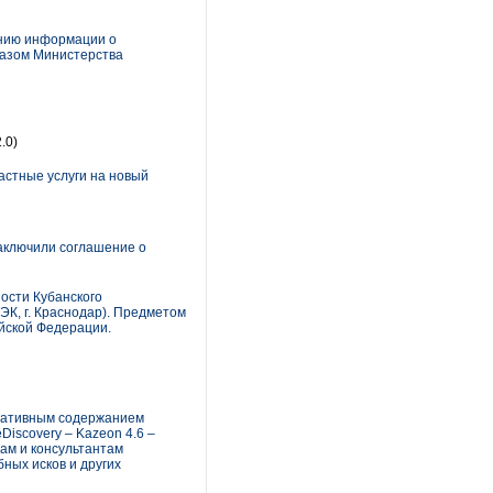
ению информации о
казом Министерства
.0)
астные услуги на новый
аключили соглашение о
ости Кубанского
ЭК, г. Краснодар). Предметом
йской Федерации.
оративным содержанием
iscovery – Kazeon 4.6 –
ам и консультантам
ных исков и других