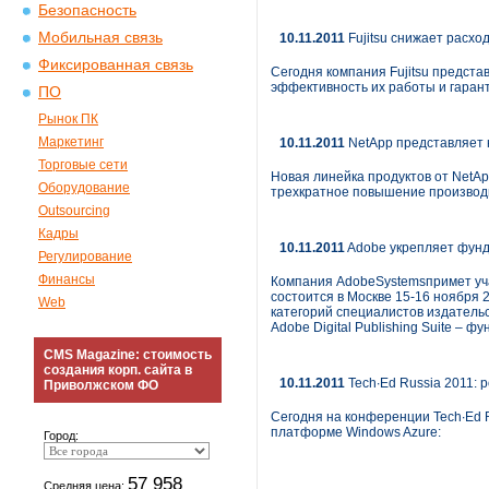
Безопасность
Мобильная связь
10.11.2011
Fujitsu снижает расх
Фиксированная связь
Сегодня компания Fujitsu предст
эффективность их работы и гаран
ПО
Рынок ПК
Маркетинг
10.11.2011
NetApp представляет 
Торговые сети
Новая линейка продуктов от NetAp
Оборудование
трехкратное повышение производ
Outsourcing
Кадры
10.11.2011
Adobe укрепляет фунд
Регулирование
Финансы
Компания AdobeSystemsпримет уча
состоится в Москве 15-16 ноября 2
Web
категорий специалистов издатель
Adobe Digital Publishing Suite – 
CMS Magazine: стоимость
создания корп. сайта в
10.11.2011
Tech∙Ed Russia 2011: 
Приволжском ФО
Сегодня на конференции Tech∙Ed 
платформе Windows Azure:
Город:
57 958
Средняя цена: