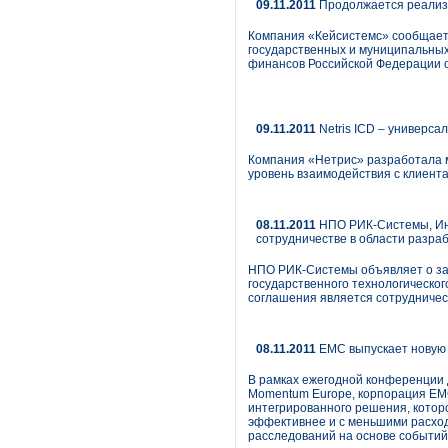
09.11.2011
Продолжается реализ
Компания «Кейсистемс» сообщает 
государственных и муниципальных
финансов Российской Федерации о
09.11.2011
Netris ICD – универс
Компания «Нетрис» разработала м
уровень взаимодействия с клиент
08.11.2011
НПО РИК-Системы, Ин
сотрудничестве в области разра
НПО РИК-Системы объявляет о за
государственного технологическог
соглашения является сотрудничес
08.11.2011
EMC выпускает новую
В рамках ежегодной конференции 
Momentum Europe, корпорация EMC
интегрированного решения, котор
эффективнее и с меньшими расход
расследований на основе событий