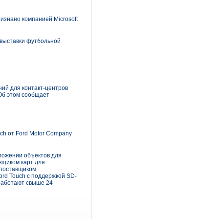
знано компанией Microsoft
 выставки футбольной
ний для контакт-центров
Об этом сообщает
h от Ford Motor Company
ложении объектов для
вщиком карт для
 поставщиком
rd Touch с поддержкой SD-
 работают свыше 24