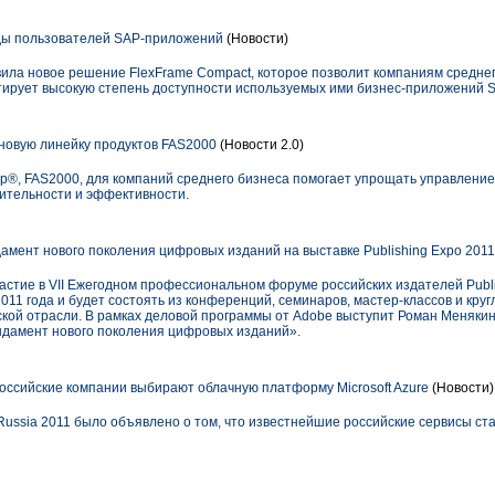
оды пользователей SAP-приложений
(Новости)
авила новое решение FlexFrame Compact, которое позволит компаниям средне
тирует высокую степень доступности используемых ими бизнес-приложений S
новую линейку продуктов FAS2000
(Новости 2.0)
p®, FAS2000, для компаний среднего бизнеса помогает упрощать управление
ительности и эффективности.
амент нового поколения цифровых изданий на выставке Publishing Expo 2011
стие в VII Ежегодном профессиональном форуме российских издателей Publi
011 года и будет состоять из конференций, семинаров, мастер-классов и круг
ской отрасли. В рамках деловой программы от Adobe выступит Роман Меняки
фундамент нового поколения цифровых изданий».
российские компании выбирают облачную платформу Microsoft Azure
(Новости)
Russia 2011 было объявлено о том, что известнейшие российские сервисы ст