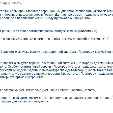
ообща
(Новости)
ор Вексельберг и главный операционный директор корпорации Microsoft Кев
инновационных стартапов в России. Данная программа – одно из ключевых 
крепленное в подписанном в 2010 году протоколе о намерениях.
решения от Infor поставлена российскому заказчику
(Новости 2.0)
ия основными фондами разменяла первую тысячу лицензий в России и СНГ
бъявляет о выпуске версии навигационной системы «Прогород» для мобильн
ъявляет о выпуске версии навигационной системы «Прогород» для мобильны
hone. Особенностями новой версии «Прогорода» стала поддержка технологи
трехмерные модели зданий с высоким уровнем детализации; карты можно ма
«мультитач» в режиме реального времени. Кроме того, «Прогород» поддержив
Интернета прямо с устройства.
 платформу NAC как сервис (NAC -as-a-Service Platform)
(Новости)
 новатор в области систем контроля доступа и разработчик решения CounterAC
атформу для сервис провайдеров.