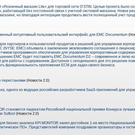
«Розничный магазин Lite» для торговой сети O’STIN. Целью проекта было со
ы, работающей без постоянной связи с учетной системой магазина. Новое ре
магазине, но благодаря интеграции продолжать вести полноценный учет про
менный интуитивный пользовательский интерфейс для ЕМС Documentum
(Но
для партнеров и пользователей продуктов и решений для управления корп
 (NYSE: EMC) объявила о заключении эксклюзивного соглашения о лицензир
отчиком программного обеспечения для управления корпоративным содержа
лашению EMC будет поставлять EMC Documentum D2 – современное и легко 
 для работы с содержанием. Доступное с сегодняшнего дня это решение по
ть функциональность приложения ECM для задач своего бизнеса.
 перестановки
(Новости 2.0)
а, одного из ведущих российских разработчиков SaaS-приложений для упра
R становится лауреатом Российской национальной премии Конкурса лучших
е Softool
(Новости 2.0)
для бизнес-анализа KPI MONITOR занял достойное 1-ое место Национальной
итическое ПО». Представителей компании поздравили организаторы и гости в