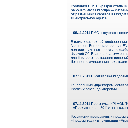
Компания CUSTIS разработала ПО 
рабочего места кассира — систем
от размещения сервера в каждом 
в центральном офисе.
08.11.2011
EMC выпускает совре
В рамках ежегодной конференции 
Momentum Europe, корпорация EMC
долголетним партнером и разраб
фирмой C6. Благодаря этому сог
для быстрого построения решений
без программирования подстраива
07.11.2011
В Мегаплане кадровые
Генеральным директором Мегаплан
Волчек Александр Игоревич.
07.11.2011
Программа KPI MONITO
«Продукт года – 2011» на выставк
Российский программный продукт 
«Продукт года» в номинации «Анал