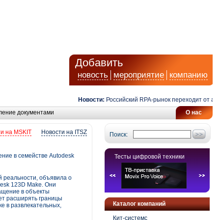
Добавить
новость
мероприятие
компанию
Новости:
Российский RPA-рынок переходит от автомат
ление документами
О нас
и на MSKIT
Новости на ITSZ
Поиск:
ние в семействе Autodesk
Тесты цифровой техники
й реальности, объявила о
desk 123D Make. Они
ащение в объекты
ает расширять границы
Каталог компаний
ке в развлекательных,
Кит-системс