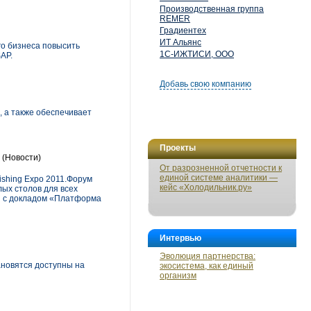
Производственная группа
REMER
Градиентех
ИТ Альянс
го бизнеса повысить
1С-ИЖТИСИ, ООО
AP.
Добавь свою компанию
, а также обеспечивает
Проекты
(Новости)
От разрозненной отчетности к
единой системе аналитики —
shing Expo 2011.Форум
кейс «Холодильник.ру»
лых столов для всех
н с докладом «Платформа
Интервью
Эволюция партнерства:
ановятся доступны на
экосистема, как единый
организм