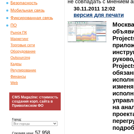
не совпадать с мнением а
Безопасность
30.11.2011 12:02
Мобильная связь
версия для печати
Фиксированная связь
Москва,
ПО
объяви
Рынок ПК
Projec
Маркетинг
прилож
Торговые сети
инстру
Оборудование
Outsourcing
руково
Кадры
Project
Регулирование
обязан
Финансы
исполн
Web
изменя
исполн
CMS Magazine: стоимость
управл
создания корп. сайта в
Приволжском ФО
на ана
проект
Город:
перегр
подроб
57 958
Средняя цена: