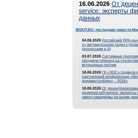
16.06.2026
От децен
service: эксперты 
данных
MSKIT.RU: последние новости Мо
04.08.2026
Российский RPA-рын
от автоматизации задач к упр
процессами и AI
03.07.2026
Системные програ
обсудили переход на отечеств
встроенных систем
18.06.2026
ГК «ЭОС» подвела и
партнерской конференции «Ве
документооборот – 2026»
16.06.2026
От децентрализован
governed self-service: эксперт
смену парадигмы на рынке дан