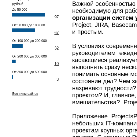
Важной особенностью п
рублей
необходимую для ра
До 50 000
организации систем 
97
Project, JIRA, Baseca
От 50 000 до 100 000
и простым.
67
От 100 000 до 200 000
В условиях современн
32
руководителем ежедн
От 200 000 до 300 000
касающиеся реализуе
10
выполнять сразу неск
От 300 000 до 500 000
понимать основные мо
3
состояние дел? Чем з
назревают трудности?
Все типы сайтов
проектом? И, главное,
вмешательства? Projec
Приложение ProjectsP
небольших IT-компани
проектам крупных орг