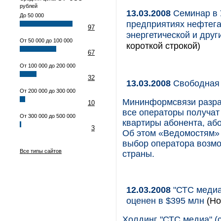
рублей
13.03.2008
Семинар в 
До 50 000
предприятиях нефтега
97
энергетической и дру
От 50 000 до 100 000
короткой строкой)
67
От 100 000 до 200 000
32
13.03.2008
Свободная
От 200 000 до 300 000
Мининформсвязи разраб
10
все операторы получат 
От 300 000 до 500 000
квартиры абонента, аб
3
Об этом «Ведомостям» 
выбор оператора возмож
Все типы сайтов
страны.
12.03.2008
"СТС медиа
оценен в $395 млн
(Но
Холдинг "СТС медиа" (с