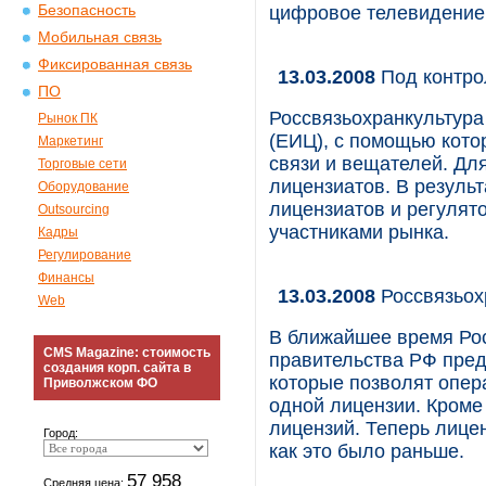
Безопасность
цифровое телевидение 
Мобильная связь
Фиксированная связь
13.03.2008
Под контр
ПО
Россвязьохранкультур
Рынок ПК
(ЕИЦ), с помощью кото
Маркетинг
связи и вещателей. Дл
Торговые сети
лицензиатов. В резуль
Оборудование
лицензиатов и регулято
Outsourcing
участниками рынка.
Кадры
Регулирование
Финансы
13.03.2008
Россвязьох
Web
В ближайшее время Рос
CMS Magazine: стоимость
правительства РФ пре
создания корп. сайта в
которые позволят опер
Приволжском ФО
одной лицензии. Кроме 
лицензий. Теперь лицен
Город:
как это было раньше.
57 958
Средняя цена: