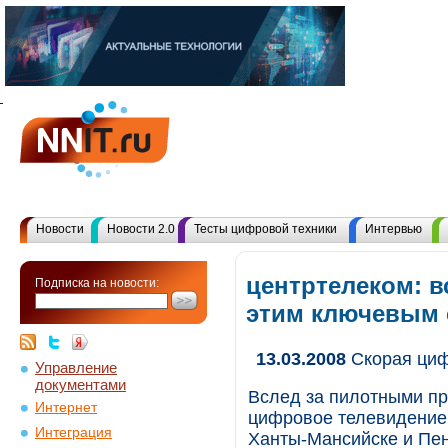
Новости
Новости 2.0
Тесты цифровой техники
Интервью
центртелеком: в
Подписка на новости:
этим ключевым
13.03.2008
Скорая ци
Управление
документами
Вслед за пилотными пр
Интернет
цифровое телевидение 
Интеграция
Ханты-Мансийске и Пен