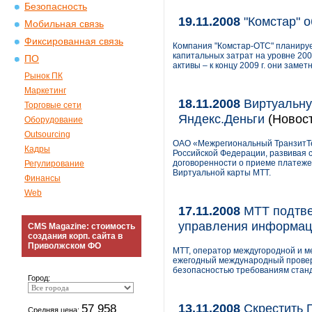
Безопасность
19.11.2008
"Комстар" о
Мобильная связь
Фиксированная связь
Компания "Комстар-ОТС" планируе
капитальных затрат на уровне 200
ПО
активы – к концу 2009 г. они заме
Рынок ПК
Маркетинг
18.11.2008
Виртуальну
Торговые сети
Яндекс.Деньги
(Новост
Оборудование
Outsourcing
ОАО «Межрегиональный ТранзитТе
Кадры
Российской Федерации, развивая с
договоренности о приеме платеже
Регулирование
Виртуальной карты МТТ.
Финансы
Web
17.11.2008
МТТ подтве
управления информац
CMS Magazine: стоимость
создания корп. сайта в
Приволжском ФО
МТТ, оператор междугородной и 
ежегодный международный провер
безопасностью требованиям станд
Город:
13.11.2008
Скрестить 
57 958
Средняя цена: