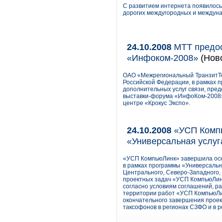
С развитием интернета появилось 
дорогих междугородных и междун
24.10.2008
МТТ предос
«Инфоком-2008»
(Нов
ОАО «Межрегиональный ТранзитТе
Российской Федерации, в рамках 
дополнительных услуг связи, пре
выставки-форума «ИнфоКом-2008»,
центре «Крокус Экспо».
24.10.2008
«УСП Компь
«Универсальная услуг
«УСП КомпьюЛинк» завершила осно
в рамках программы «Универсальна
Центрального, Северо-Западного,
проектных задач «УСП КомпьюЛинк
согласно условиям соглашений, ра
территории работ «УСП КомпьюЛи
окончательного завершения проек
таксофонов в регионах СЗФО и в р