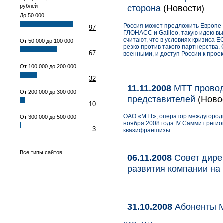
рублей
сторона
(Новости)
До 50 000
Россия может предложить Европе 
97
ГЛОНАСС и Galileo, такую идею в
считают, что в условиях кризиса Е
От 50 000 до 100 000
резко против такого партнерства.
67
военными, и доступ России к прое
От 100 000 до 200 000
32
11.11.2008
МТТ провод
От 200 000 до 300 000
представителей
(Ново
10
ОАО «МТТ», оператор междугородн
От 300 000 до 500 000
ноября 2008 года IV Саммит реги
3
квазифраншизы.
Все типы сайтов
06.11.2008
Совет дире
развития компании на 
31.10.2008
Абоненты МТ