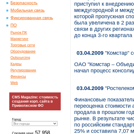
Безопасность
приступил к внедрению
междугородной и между
Мобильная связь
которой пропускная сп
Фиксированная связь
была увеличена в 2 ра
ПО
связи в других регион
Рынок ПК
до конца 3-го квартала
Маркетинг
Торговые сети
Оборудование
03.04.2009
"Комстар" с
Outsourcing
ОАО "Комстар – Объед
Кадры
начал процесс консоли
Регулирование
Финансы
Web
03.04.2009
"Ростелеко
CMS Magazine: стоимость
Финансовые показатели 
создания корп. сайта в
переоценка стоимости 
Приволжском ФО
продала в прошлом год
рынке. В результате чи
Город:
по российским стандарт
25% и составила 7,07 м
57 958
Средняя цена: