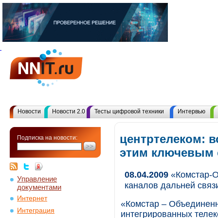
Новости
Новости 2.0
Тесты цифровой техники
Интервью
центртелеком: в
Подписка на новости:
этим ключевым
08.04.2009
«Комстар-О
Управление
каналов дальней связ
документами
Интернет
«Комстар – Объединен
Интеграция
интегрированных телек