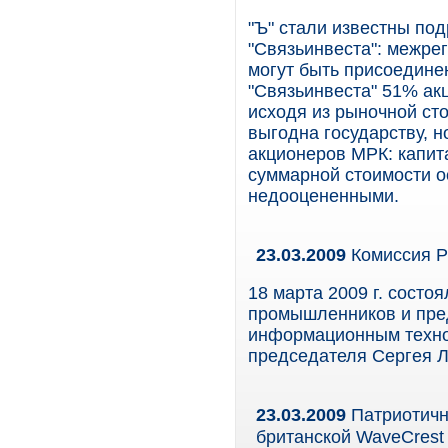
"Ъ" стали известны по
"Связьинвеста": межре
могут быть присоединен
"Связьинвеста" 51% ак
исходя из рыночной ст
выгодна государству, 
акционеров МРК: капит
суммарной стоимости о
недооцененными.
23.03.2009
Комиссия Р
18 марта 2009 г. состо
промышленников и пре
информационным техно
председателя Сергея Л
23.03.2009
Патриотичн
британской WaveCrest