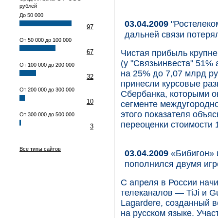
рублей
До 50 000
03.04.2009
"Ростелеко
97
дальней связи потер
От 50 000 до 100 000
67
Чистая прибыль крупне
(у "Связьинвеста" 51% 
От 100 000 до 200 000
на 25% до 7,07 млрд ру
32
принесли курсовые раз
От 200 000 до 300 000
Сбербанка, которыми о
10
сегменте междугородно
этого показателя объя
От 300 000 до 500 000
переоценки стоимости 1
3
Все типы сайтов
03.04.2009
«Бибигон» и
пополнился двумя игр
С апреля в России нач
телеканалов — TiJi и G
Lagardеre, созданный 
на русском языке. Учас