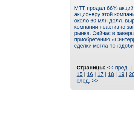
МТТ продал 66% акций 
акционеру этой компа
около 60 млн долл. вы
компании неактивно за
рынка. Сейчас в завер
приобретению «Синтер
сделки могла понадоби
Страницы:
<< пред.
|
15
|
16
|
17
|
18
|
19
|
2
след. >>