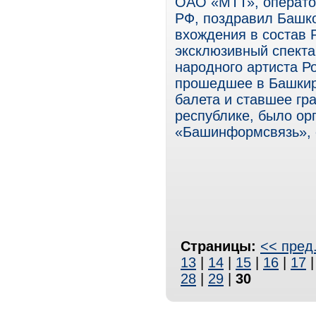
ОАО «МТТ», операто
РФ, поздравил Башко
вхождения в состав 
эксклюзивный спекта
народного артиста Р
прошедшее в Башкир
балета и ставшее гр
республике, было о
«Башинформсвязь», о
Страницы:
<< пред
13
|
14
|
15
|
16
|
17
28
|
29
|
30