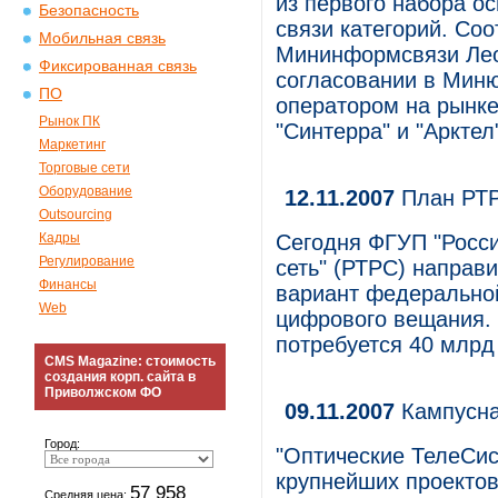
из первого набора о
Безопасность
связи категорий. Со
Мобильная связь
Мининформсвязи Лео
Фиксированная связь
согласовании в Миню
ПО
оператором на рынке
Рынок ПК
"Синтерра" и "Арктел
Маркетинг
Торговые сети
Оборудование
12.11.2007
План РТ
Outsourcing
Кадры
Сегодня ФГУП "Росс
Регулирование
сеть" (РТРС) направ
Финансы
вариант федерально
Web
цифрового вещания.
потребуется 40 млрд
CMS Magazine: стоимость
создания корп. сайта в
Приволжском ФО
09.11.2007
Кампусна
Город:
"Оптические ТелеСи
крупнейших проектов
57 958
Средняя цена: