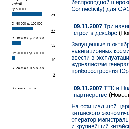
беспроводной широко
рублей
Connectivity) для О
До 50 000
97
От 50 000 до 100 000
09.11.2007
Три навиг
67
строй в декабре
(Но
От 100 000 до 200 000
Запущенные в октябр
32
навигационных косми
От 200 000 до 300 000
ввести в эксплуатац
10
журналистам генера
От 300 000 до 500 000
приборостроения Юр
3
09.11.2007
ТТК и Hua
Все типы сайтов
партнерстве
(Новост
На официальной цере
китайского экономич
оператор магистрал
и крупнейший китайс