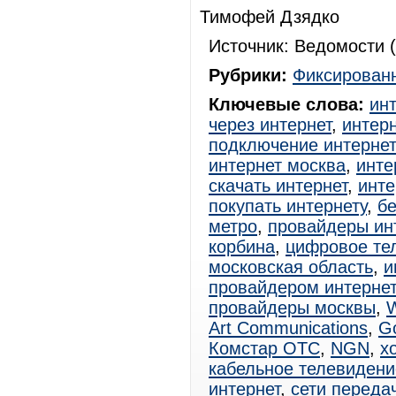
Тимофей Дзядко
Источник: Ведомости (
Рубрики:
Фиксированн
Ключевые слова:
ин
через интернет
,
интерн
подключение интерне
интернет москва
,
инте
скачать интернет
,
инте
покупать интернету
,
б
метро
,
провайдеры ин
корбина
,
цифровое те
московская область
,
и
провайдером интерне
провайдеры москвы
,
W
Art Communications
,
Go
Комстар ОТС
,
NGN
,
х
кабельное телевидени
интернет
,
сети переда