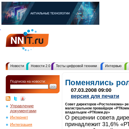
Новости
Новости 2.0
Тесты цифровой техники
Интервью
Поменялись ро
Подписка на новости:
07.03.2008 09:00
версия для печати
Совет директоров «Ростелекома» ре
Управление
магистральном провайдере «РТКомм
документами
владельцем «РТКомм.ру»
О решении совета дире
Интернет
принадлежит 31,6% «Р
Интеграция