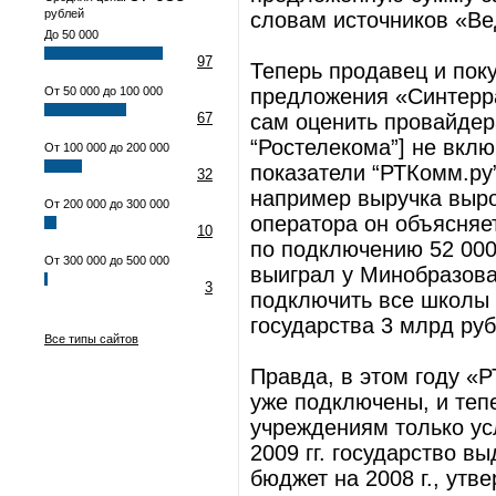
рублей
словам источников «Ве
До 50 000
97
Теперь продавец и пок
От 50 000 до 100 000
предложения «Синтерра
67
сам оценить провайдер
“Ростелекома”] не вклю
От 100 000 до 200 000
показатели “РТКомм.ру”
32
например выручка выро
От 200 000 до 300 000
оператора он объясняет
10
по подключению 52 000
От 300 000 до 500 000
выиграл у Минобразова
3
подключить все школы Р
государства 3 млрд руб
Все типы сайтов
Правда, в этом году «
уже подключены, и теп
учреждениям только усл
2009 гг. государство в
бюджет на 2008 г., утв