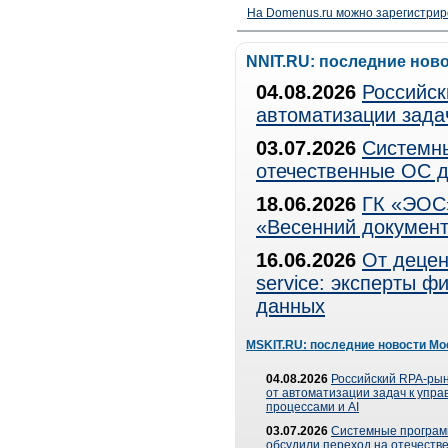
На Domenus.ru можно зарегистрир
NNIT.RU: последние нов
04.08.2026
Российск
автоматизации зада
03.07.2026
Системны
отечественные ОС д
18.06.2026
ГК «ЭОС»
«Весенний документ
16.06.2026
От децен
service: эксперты 
данных
MSKIT.RU: последние новости Мо
04.08.2026
Российский RPA-рын
от автоматизации задач к упр
процессами и AI
03.07.2026
Системные програ
обсудили переход на отечеств