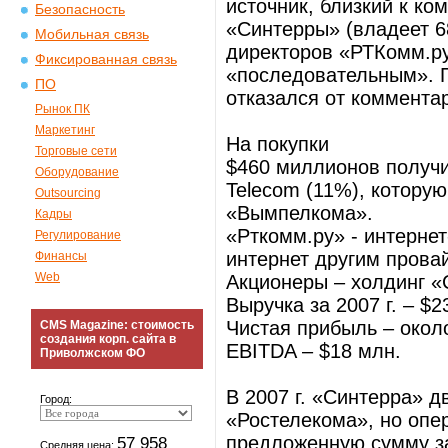
источник, близкий к к
Безопасность
«Синтерры» (владеет 6
Мобильная связь
директоров «РТКомм.ру
Фиксированная связь
«последовательным». 
ПО
отказался от коммента
Рынок ПК
Маркетинг
На покупки
Торговые сети
$460 миллионов получи
Оборудование
Telecom (11%), котору
Outsourcing
«Вымпелкома».
Кадры
«Рткомм.ру» - интернет
Регулирование
интернет другим прова
Финансы
Web
Акционеры – холдинг «
Выручка за 2007 г. – $2
Чистая прибыль – окол
CMS Magazine: стоимость
создания корп. сайта в
EBITDA – $18 млн.
Приволжском ФО
В 2007 г. «Синтерра» 
Город:
«Ростелекома», но опер
предложенную сумму за
57 958
Средняя цена: