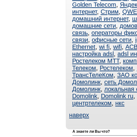
Golden Telecom
,
Яндек
интернет
,
Стрим
,
QWE
домашний интернет
,
ш
домашние сети
,
домов
связь
,
операторы фик
связи
,
офисные сети
,
Ethernet
,
wi fi
,
wifi
,
АСВ
настройка adsl
,
adsl и
Ростелеком МТТ
,
комп
Телеком
,
Ростелеком
,
ТрансТелеКом
,
ЗАО к
Домолинк
,
сеть Домол
Домолинк
,
локальная 
Domolink
,
Domolink ru
,
центртелеком
,
нкс
наверх
А знаете ли Вы что?