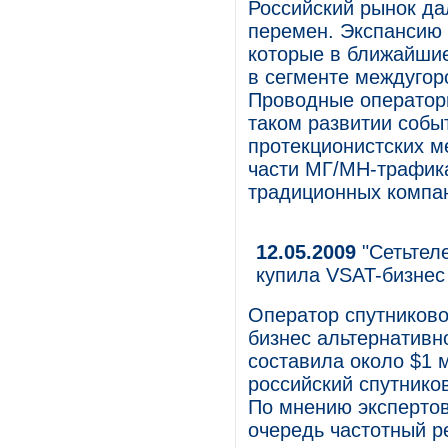
Российский рынок да
перемен. Экспансию 
которые в ближайшие
в сегменте междугор
Проводные операторы
таком развитии собы
протекционистских м
части МГ/МН-трафика
традиционных компан
12.05.2009
"Сетьтел
купила VSAT-бизнес
Оператор спутниково
бизнес альтернативн
составила около $1 м
российский спутнико
По мнению экспертов
очередь частотный ре