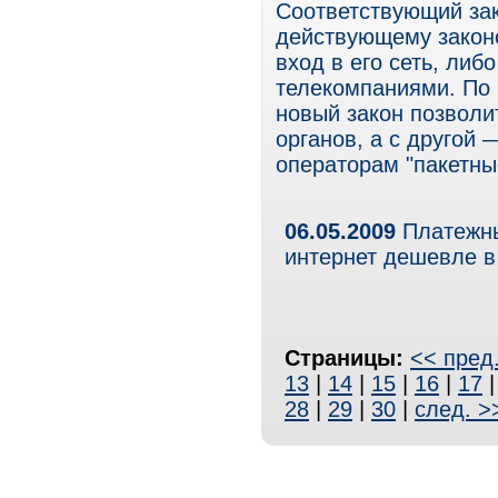
Соответствующий за
действующему законо
вход в его сеть, либ
телекомпаниями. По 
новый закон позволи
органов, а с другой
операторам "пакетны
06.05.2009
Платежны
интернет дешевле в
Страницы:
<< пред
13
|
14
|
15
|
16
|
17
28
|
29
|
30
|
след. >