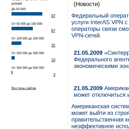
(Новости)
рублей
До 50 000
Федеральный операто
97
услуги InterAS VPN 
От 50 000 до 100 000
операторы связи смо
67
VPN-сетей.
От 100 000 до 200 000
32
21.05.2009
«Синтерр
От 200 000 до 300 000
Федерального агент
10
экономическими зо
От 300 000 до 500 000
3
21.05.2009
Американ
Все типы сайтов
может отключиться 
Американская систем
может выйти из стро
правительственная 
неэффективное испо