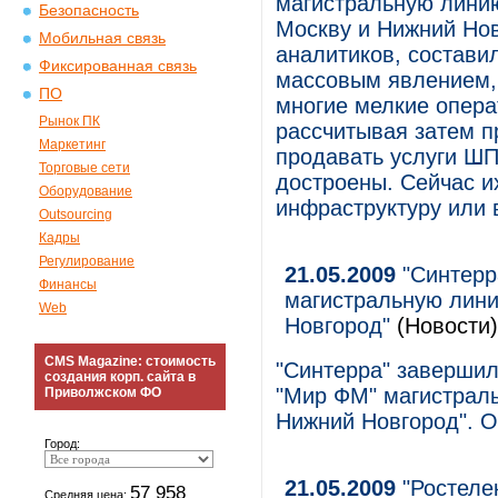
магистральную лини
Безопасность
Москву и Нижний Нов
Мобильная связь
аналитиков, составил
Фиксированная связь
массовым явлением, 
ПО
многие мелкие опера
Рынок ПК
рассчитывая затем 
Маркетинг
продавать услуги ШП
Торговые сети
достроены. Сейчас и
Оборудование
инфраструктуру или 
Outsourcing
Кадры
Регулирование
21.05.2009
"Синтерр
Финансы
магистральную лини
Web
Новгород"
(Новости)
CMS Magazine: стоимость
"Синтерра" завершил
создания корп. сайта в
"Мир ФМ" магистраль
Приволжском ФО
Нижний Новгород". О
Город:
21.05.2009
"Ростелек
57 958
Средняя цена: