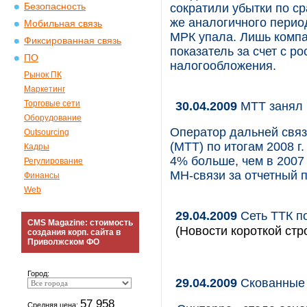
Безопасность
сократили убытки по ср
же аналогичного период
Мобильная связь
МРК упала. Лишь компа
Фиксированная связь
показатель за счет с р
ПО
налогообложения.
Рынок ПК
Маркетинг
Торговые сети
30.04.2009
МТТ занял 
Оборудование
Оператор дальней свя
Outsourcing
(МТТ) по итогам 2008 г
Кадры
4% больше, чем в 2007
Регулирование
МН-связи за отчетный 
Финансы
Web
29.04.2009
Сеть ТТК п
CMS Magazine: стоимость
(Новости короткой стр
создания корп. сайта в
Приволжском ФО
Город:
29.04.2009
Скованные 
57 958
Средняя цена: