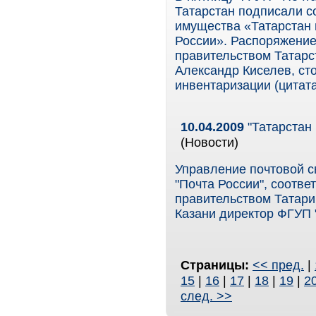
Татарстан подписали с
имущества «Татарстан 
России». Распоряжение
правительством Татарс
Александр Киселев, сто
инвентаризации (цитат
10.04.2009
"Татарстан 
(Новости)
Управление почтовой с
"Почта России", соотв
правительством Татари
Казани директор ФГУП 
Страницы:
<< пред.
|
15
|
16
|
17
|
18
|
19
|
2
след. >>