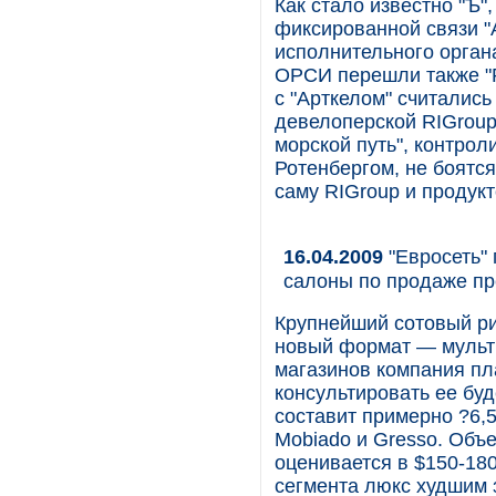
Как стало известно "Ъ"
фиксированной связи "
исполнительного орган
ОРСИ перешли также "Р
с "Арткелом" считалис
девелоперской RIGrou
морской путь", контро
Ротенбергом, не боятс
саму RIGroup и продукт
16.04.2009
"Евросеть" 
салоны по продаже п
Крупнейший сотовый ри
новый формат — мульти
магазинов компания пл
консультировать ее бу
составит примерно ?6,5 
Mobiado и Gresso. Объ
оценивается в $150-180
сегмента люкс худшим 