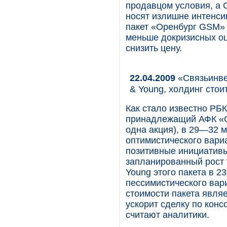
продавцом условия, а 
носят излишне интенси
пакет «Оренбург GSM» 
меньше докризисных оц
снизить цену.
22.04.2009
«Связьинве
& Young, холдинг стои
Как стало известно РБК 
принадлежащий АФК «С
одна акция), в 29—32 м
оптимистического вариа
позитивные инициативы
запланированный рост 
Young этого пакета в 2
пессимистического вар
стоимости пакета явля
ускорит сделку по конс
считают аналитики.