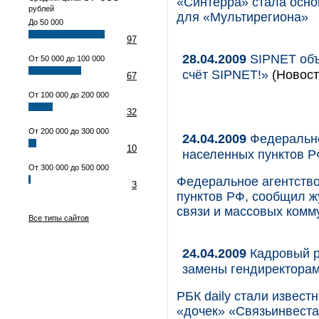
«Синтерра» стала осно
рублей
для «Мультирегиона»
До 50 000
97
28.04.2009
SIPNET объ
От 50 000 до 100 000
счёт SIPNET!»
(Новост
67
От 100 000 до 200 000
32
От 200 000 до 300 000
24.04.2009
Федерально
10
населенных пунктов 
От 300 000 до 500 000
Федеральное агентств
3
пунктов РФ, сообщил ж
связи и массовых комм
Все типы сайтов
24.04.2009
Кадровый р
замены гендиректорам
РБК daily стали извес
«дочек» «Связьинвеста