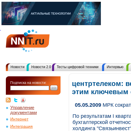
Новости
Новости 2.0
Тесты цифровой техники
Интервью
центртелеком: в
Подписка на новости:
этим ключевым
05.05.2009
МРК сократ
Управление
документами
По результатам I кварт
Интернет
бухгалтерской отчетно
Интеграция
холдинга "Связьинвест