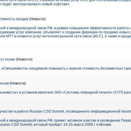
льной сети связи (ИСС). Разработку новых услуг ИСС для Ростелекома осуще
 и будет эксплуатировать новый софтсвич.
тивность продаж
(Новости)
ной и международной связи РФ, в рамках повышения эффективности работы 
дажами услуг компании, объявляет о создании Дирекции по продаже новых у
ли МТТ в сегменте услуг интеллектуальной сети связи (ИСС), а также в про
тут позже
(Новости)
 «Связьинвеста» раздумали повышать с апреля стоимость безлимитных тари
росом
(Новости)
зьинвеста» в уставном капитале ЗАО «Системы гибридной печати» (СГП) рас
участие в работе Russian CSO Summit, посвященного информационной безо
ой и международной связи РФ, примет активное участие в проведении Перв
sian CSO Summit, который пройдет 24-25 марта 2008 г. в Москве.