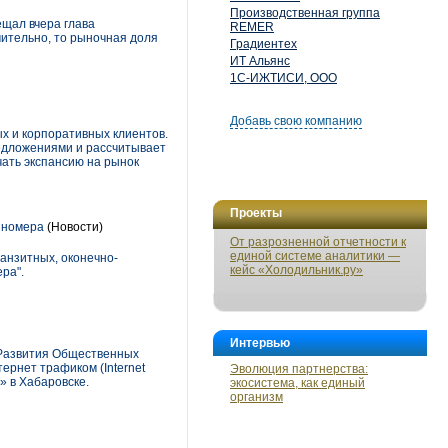
Производственная группа
ещал вчера глава
REMER
чительно, то рыночная доля
Градиентех
ИТ Альянс
1С-ИЖТИСИ, ООО
Добавь свою компанию
ых и корпоративных клиентов.
едложениями и рассчитывает
чать экспансию на рынок
Проекты
 номера
(Новости)
От разрозненной отчетности к
единой системе аналитики —
анзитных, оконечно-
кейс «Холодильник.ру»
ра".
Интервью
 Развития Общественных
рнет трафиком (Internet
Эволюция партнерства:
» в Хабаровске.
экосистема, как единый
организм