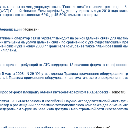
ать тарифы на междугородную связь "Ростелекома" в течение трех лет, пооб
ФСТ) Сергей Новиков. Если тарифы будут регулироваться до 2010 года вклю
и сократится с нынешних 62% до 45-50%, считают эксперты.
иберализации
(Новости)
рнативный оператор связи "Арктел" выходит на рынок дальней связи для частн
изить цены на услуги дальней связи по сравнению с уже существующими пр
ей связи уже к концу 2008 г. "ТрансТелеКом", ранее также планировавший на
нил планы.
ло приказ, требующий от АТС поддержки 13-значного формата телефонного
 5 марта 2008 г N 29 "Об утверждении Правила применения оборудования тр
сть II. Правила применения оборудования автоматического определения номе
ирос откроют площадку обмена интернет-трафиком в Хабаровске
(Новости)
связи ОАО «Ростелеком» и Российский Научно-Исследовательский Институт
овор о размещении программно-технологического комплекса для обмена Инте
федеральном округе на базе Узла доступа к магистральной сети «Ростелекома
т об изменении порядка набора внутризоновых номеров
(Новости)