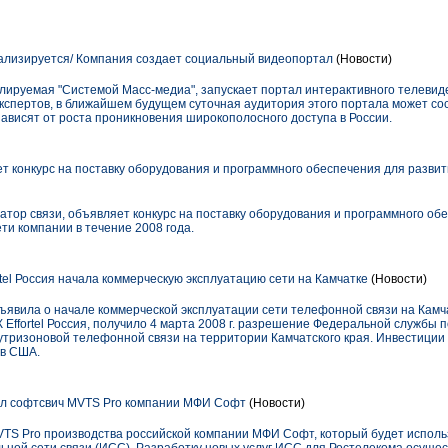
ализируется/ Компания создает социальный видеопортал
(Новости)
олируемая "Системой Масс-медиа", запускает портал интерактивного телевид
 экспертов, в ближайшем будущем суточная аудитория этого портала может сос
ависят от роста проникновения широкополосного доступа в России.
 конкурс на поставку оборудования и программного обеспечения для разви
тор связи, объявляет конкурс на поставку оборудования и программного об
ти компании в течение 2008 года.
tel Россия начала коммерческую эксплуатацию сети на Камчатке
(Новости)
объявила о начале коммерческой эксплуатации сети телефонной связи на Кам
Effortel Россия, получило 4 марта 2008 г. разрешение Федеральной службы п
утризоновой телефонной связи на территории Камчатского края. Инвестиции 
ов США.
ел софтсвич MVTS Pro компании МФИ Софт
(Новости)
TS Pro производства российской компании МФИ Софт, который будет испол