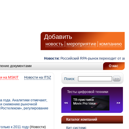
Добавить
новость
мероприятие
компанию
Новости:
Российский RPA-рынок переходит от автомат
ление документами
О нас
и на MSKIT
Новости на ITSZ
Поиск:
Тесты цифровой техники
а года. Аналитики отмечают,
в и снижению рыночной
«Ростелеком», регулирование
Каталог компаний
олько к 2011 году
(Новости)
Кит-системс