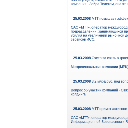
новых услуг в рамках интеллектуа
компания - Зебра Телеком, она же
25.03.2008
МТТ повышает эффек
ОАО «МТТ», оператор междугород
подразделений, занимающихся про
усилия на увеличении рыночной до
сервисов ИСС.
25.03.2008
Счета за связь вырас
Межрегиональные компании (МРК)
25.03.2008
3,2 млрд руб. под воп
Вопрос об участии компаний «Свя
холдинга
25.03.2008
МТТ примет активное 
ОАО «МТТ», оператор междугородн
Информационной Безопасности Rus