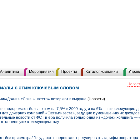
Аналитика
Мероприятия
Проекты
Каталог компаний
Управ
Новост
риалы с этим ключевым словом
и/«Дочки» «Связьинвеста» потеряют в выручке
(Новости)
не подорожают больше чем на 7,5% в 2009 году, и на 6% — в последующие дв
ти для дочерних компаний «Связьинвеста», ведущие к уменьшению их доходо
тельные новости от ФСТ вчера получила только одна из «дочек» холдинга — 
ь отменено уже в следующем году.
ят без присмотра/ Государство перестанет регулировать тарифы оператора т