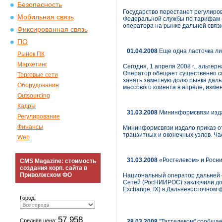
Безопасность
Государство перестанет регулиров
Мобильная связь
Федеральной службы по тарифам (
оператора на рынке дальней связ
Фиксированная связь
ПО
01.04.2008
Еще одна ласточка л
Рынок ПК
Маркетинг
Сегодня, 1 апреля 2008 г., альте
Оператор обещает существенно сн
Торговые сети
занять заметную долю рынка дальн
Оборудование
массового клиента в апреле, изме
Outsourcing
Кадры
31.03.2008
Мининформсвязи изда
Регулирование
Финансы
Мининформсвязи издало приказ от
транзитных и оконечных узлов. Ча
Web
31.03.2008
«Ростелеком» и Росни
CMS Magazine: стоимость
создания корп. сайта в
Приволжском ФО
Национальный оператор дальней 
Сетей (РосНИИРОС) заключили дог
Exchange, IX) в Дальневосточном 
Город:
57 958
Средняя цена:
28.03.2008
"Таттелеком" сообщае