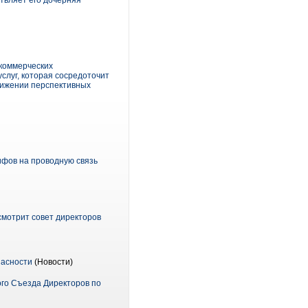
ствляет его дочерняя
коммерческих
слуг, которая сосредоточит
движении перспективных
фов на проводную связь
смотрит совет директоров
пасности
(Новости)
ого Съезда Директоров по