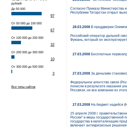
рублей
Согласно Приказу Министерства ин
До 50 000
Республики Татарстан открыт вых
97
От 50 000 до 100 000
28.03.2008
В преддверии Олимп
67
Российский оператор дальней связ
От 100 000 до 200 000
Фуюань, который он эксплуатирует
32
От 200 000 до 300 000
27.03.2008
Бесплатные первоапр
10
От 300 000 до 500 000
3
27.03.2008
За деньгами становис
Федеральное агентство связи (Ро
понесли в результате оказания ун
Все типы сайтов
Россвязи, не все компании из это
27.03.2008
На бюджет надейся
(
25 апреля 2008 г. правительстве
России" и меры государственной п
государства в капитализацию пре
включает антикризисные решения 