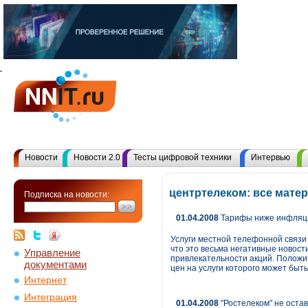
Новости
Новости 2.0
Тесты цифровой техники
Интервью
центртелеком: все мате
Подписка на новости:
01.04.2008
Тарифы ниже инфляци
Услуги местной телефонной связи 
что это весьма негативные новос
Управление
привлекательности акций. Положи
документами
цен на услуги которого может быт
Интернет
Интеграция
01.04.2008
"Ростелеком" не остав