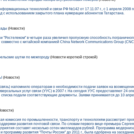
формационных технологий и связи РФ №142 от 17.11.07 г., с 1 апреля 2008 г
од с использованием закрытого плана нумерации абонентов Татарстана.
иады
(Новости)
и "Ростелеком" в четыре раза увеличил пропускную способность пограничног
 совместно с китайской компанией China Network Communications Group (CNC
ельские шутки по межгороду
(Новости короткой строкой)
ь!
(Новости)
ссвязь) напомнило операторам о необходимости подачи заявок на возмещение
иверсальных услуг связи (УУС) в 2007 г. На сегодня УУС предоставляют 24 оп
го списка подали соответствующие документы. Заявки принимаются до 10 апрел
Новости)
нная комиссия по промышленности, транспорту и технологиям рассмотрит пр
оддержки развития почтовой связи. По словам первого вице-премьера Серге
дприятия составят несколько сотен миллиардов рублей. Программа модерниз
и программу развития "Почты России" до 2011 г., была одобрена на заседан