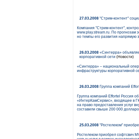
27.03.2008
"Стрим-контент" соци
Компания "Стрим-контент", контр
www.play.stream.ru. По прогнозам
но темпы его развития напрямую з
26.03.2008
«Синтерра» объявляет
корпоративной сети
(Новости)
«Синтерра» – национальный опера
инфраструктуры корпоративной се
26.03.2008
Группа компаний Effor
Группа компаний Effortel Россия 
«ИнтерКамСервис», входящее в ГК 
на право предоставления услуг вн
составили свыше 200 000 доллар
25.03.2008
"Ростелеком" приобр
Ростелеком приобрел софтсвич MV