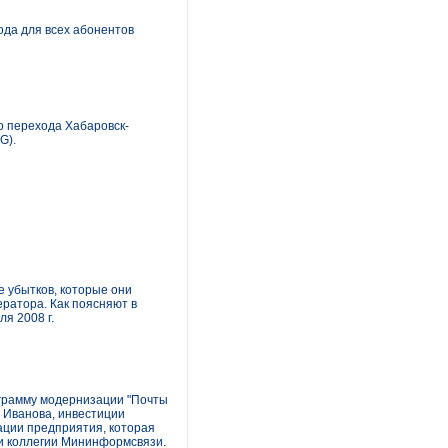
ода для всех абонентов
о перехода Хабаровск-
G).
 убытков, которые они
ератора. Как поясняют в
я 2008 г.
ограмму модернизации "Почты
я Иванова, инвестиции
ации предприятия, которая
ии коллегии Мининформсвязи.