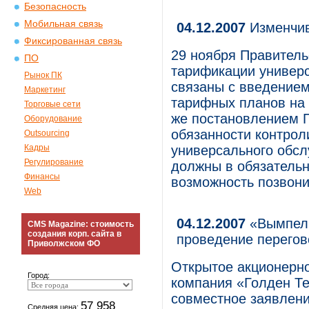
Безопасность
Мобильная связь
04.12.2007
Изменчи
Фиксированная связь
29 ноября Правител
ПО
тарификации универс
Рынок ПК
связаны с введением
Маркетинг
тарифных планов на 
Торговые сети
же постановлением П
Оборудование
обязанности контрол
Outsourcing
Кадры
универсального обс
Регулирование
должны в обязатель
Финансы
возможность позвони
Web
04.12.2007
«ВымпелК
CMS Magazine: стоимость
создания корп. сайта в
проведение перегов
Приволжском ФО
Открытое акционерн
Город:
компания «Голден Т
совместное заявлени
57 958
Средняя цена: