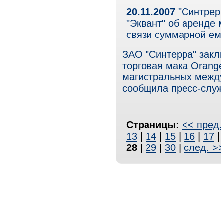
20.11.2007
"Синтрер
"Эквант" об аренде
связи суммарной ем
ЗАО "Синтерра" закл
торговая мака Orange
магистральных между
сообщила пресс-служ
Страницы:
<< пред
13
|
14
|
15
|
16
|
17
28
|
29
|
30
|
след. >