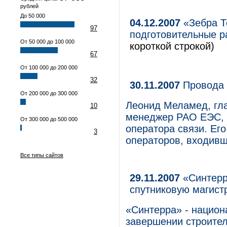
рублей
До 50 000
04.12.2007
«Зебра Т
97
подготовительные р
От 50 000 до 100 000
короткой строкой)
67
От 100 000 до 200 000
32
30.11.2007
Провода 
От 200 000 до 300 000
Леонид Меламед, гла
10
менеджер РАО ЕЭС, м
От 300 000 до 500 000
оператора связи. Ег
3
операторов, входивш
Все типы сайтов
29.11.2007
«Синтерр
спутниковую магист
«Синтерра» - национ
завершении строител