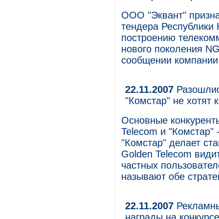
ООО "Эквант" призна
тендера Республики 
построению телекомм
нового поколения NG
сообщении компании
22.11.2007
Разошлись
"Комстар" не хотят 
Основные конкуренты
Telecom и "Комстар" 
"Комстар" делает ст
Golden Telecom види
частных пользовател
называют обе страте
22.11.2007
Рекламны
награды на конкурс