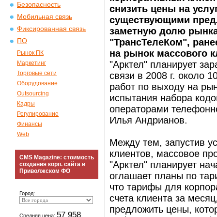
Безопасность
снизить цены на услу
Мобильная связь
существующими предл
Фиксированная связь
заметную долю рынка 
"ТрансТелеКом", ране
ПО
на рынок массового к
Рынок ПК
"Арктел" планирует зар
Маркетинг
Торговые сети
связи в 2008 г. около 
Оборудование
работ по выходу на ры
Outsourcing
испытания набора кодо
Кадры
операторами телефонно
Регулирование
Илья Андрианов.
Финансы
Web
Между тем, запустив у
клиентов, массовое пр
CMS Magazine: стоимость
"Арктел" планирует нач
создания корп. сайта в
Приволжском ФО
оглашает планы по тар
что тарифы для корпор
Город:
счета клиента за месяц
предложить цены, котор
57 958
Средняя цена: