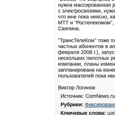
нужна массированная р
с электросвязями, нуж
что мне пока неясно, к
МТТ и "Ростелекомом",
Саяпина.
"ТрансТелеКом" тоже п
частных абонентов в ап
февраля 2008 г.), зап
нескольких пилотных р
компании, планы измен
запланирована на конец
пользователей пока не
Виктор Логинов
Источник: ComNews.ru
Рубрики:
Фиксированн
Ключевые слова:
ци