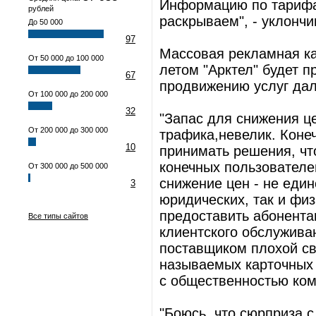
Информацию по тарифа
рублей
раскрываем", - уклонч
До 50 000
97
Массовая рекламная ка
От 50 000 до 100 000
летом "Арктел" будет 
67
продвижению услуг дал
От 100 000 до 200 000
32
"Запас для снижения ц
От 200 000 до 300 000
трафика,невелик. Коне
10
принимать решения, чт
конечных пользователей
От 300 000 до 500 000
снижение цен - не един
3
юридических, так и физ
предоставить абонентам
Все типы сайтов
клиентского обслужива
поставщиком плохой свя
называемых карточных I
с общественностью ко
"Боюсь, что сюрприза 