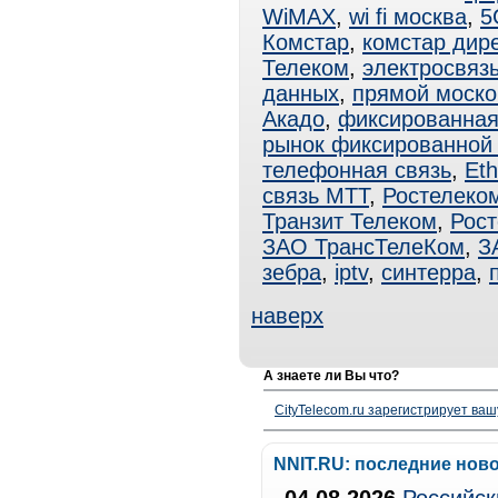
WiMAX
,
wi fi москва
,
5
Комстар
,
комстар дире
Телеком
,
электросвяз
данных
,
прямой моско
Акадо
,
фиксированная
рынок фиксированной 
телефонная связь
,
Eth
связь МТТ
,
Ростелеко
Транзит Телеком
,
Рос
ЗАО ТрансТелеКом
,
З
зебра
,
iptv
,
синтерра
,
наверх
А знаете ли Вы что?
CityTelecom.ru зарегистрирует вашу
NNIT.RU: последние нов