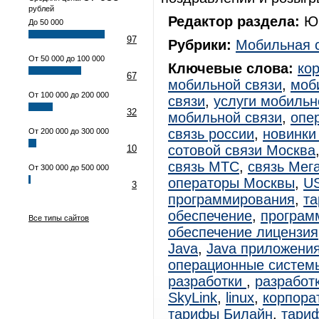
рублей
Редактор раздела:
Юр
До 50 000
97
Рубрики:
Мобильная 
От 50 000 до 100 000
Ключевые слова:
ко
67
мобильной связи
,
моб
От 100 000 до 200 000
связи
,
услуги мобильн
32
мобильной связи
,
опе
связь россии
,
новинки
От 200 000 до 300 000
сотовой связи Москва
10
связь МТС
,
связь Мег
От 300 000 до 500 000
операторы Москвы
,
U
3
программирования
,
т
обеспечение
,
программ
Все типы сайтов
обеспечение лицензия
Java
,
Java приложени
операционные систем
разработки
,
разработ
SkyLink
,
linux
,
корпора
тарифы Билайн
,
тари