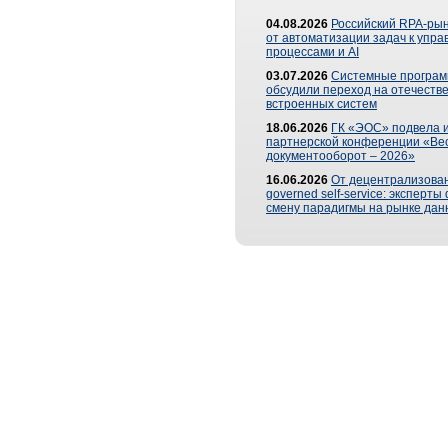
04.08.2026
Российский RPA-рын
от автоматизации задач к упр
процессами и AI
03.07.2026
Системные програ
обсудили переход на отечеств
встроенных систем
18.06.2026
ГК «ЭОС» подвела и
партнерской конференции «Ве
документооборот – 2026»
16.06.2026
От децентрализован
governed self-service: эксперт
смену парадигмы на рынке дан