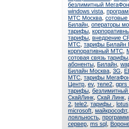
безлимитный МегаФо
windows vista
,
програм
МТС Москва
,
сотовые
Билайн
,
операторы мо
тарифы
,
корпоративн
тарифы
,
внедрение C
МТС
,
тарифы Билайн 
корпоративный МТС
,
сотовая связь тарифы
абоненты
,
Билайн
,
wa
Билайн Москва
,
3G
,
E
МТС
,
тарифы МегаФо
Центр
,
ev
,
теле2
,
gprs
тарифы
,
безлимитный 
СкайЛинк
,
Скай Линк
,
2
,
tele2
,
тарифы
,
lotus
microsoft
,
майкрософт
лояльность
,
программ
сервер
,
ms sql
,
Ворон