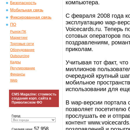
компьютера.
Безопасность
Мобильная связь
С февраля 2008 года к
Фиксированная связь
эксплуатацию wap-верс
ПО
Voicecards.ru. Теперь п
Рынок ПК
сотовых операторов по
Маркетинг
поздравлениям, роман
Торговые сети
приколам.
Оборудование
Outsourcing
Учитывая тот факт, что
Кадры
миллионов пользовател
Регулирование
Финансы
очередной крупный шаг
Web
мобильное пространств
использовании для еще
CMS Magazine: стоимость
создания корп. сайта в
В wap-версии портала 
Приволжском ФО
позволяет посетителю 
прослушать ее и отправ
Город:
контент www.voicecards
57 958
поздравлений и розыг
Средняя цена: