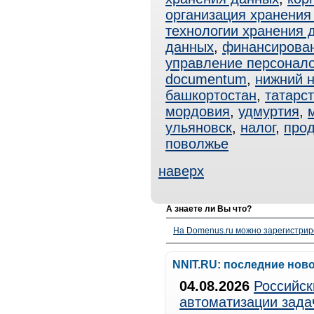
организация хранения
технологии хранения 
данных
,
финансирова
управление персонал
documentum
,
нижний 
башкортостан
,
татарс
мордовия
,
удмуртия
,
ульяновск
,
налог
,
про
поволжье
наверх
А знаете ли Вы что?
На Domenus.ru можно зарегистрир
NNIT.RU: последние нов
04.08.2026
Российск
автоматизации зада