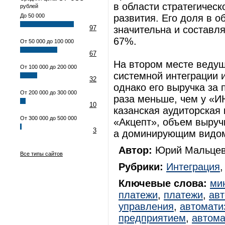
в области стратегическ
рублей
До 50 000
развития. Его доля в о
97
значительна и составл
67%.
От 50 000 до 100 000
67
На втором месте ведущ
От 100 000 до 200 000
системной интеграции 
32
однако его выручка за 
От 200 000 до 300 000
раза меньше, чем у «
10
казанская аудиторская
От 300 000 до 500 000
«Акцепт», объем выруч
3
а доминирующим видом
Автор:
Юрий Мальцев
Все типы сайтов
Рубрики:
Интеграция
Ключевые слова:
ми
платежи
,
платежи
,
авт
управления
,
автомати
предприятием
,
автома