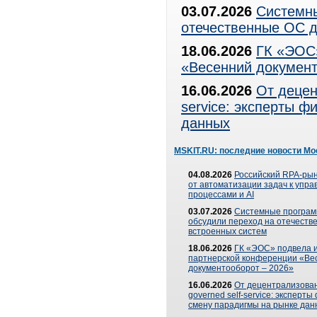
03.07.2026
Системны
отечественные ОС д
18.06.2026
ГК «ЭОС»
«Весенний документ
16.06.2026
От децен
service: эксперты 
данных
MSKIT.RU: последние новости Мо
04.08.2026
Российский RPA-рын
от автоматизации задач к упр
процессами и AI
03.07.2026
Системные програ
обсудили переход на отечеств
встроенных систем
18.06.2026
ГК «ЭОС» подвела и
партнерской конференции «Ве
документооборот – 2026»
16.06.2026
От децентрализован
governed self-service: эксперт
смену парадигмы на рынке дан