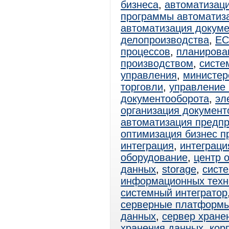
бизнеса
,
автоматизац
программы автоматиз
автоматизация докум
делопроизводства
,
E
процессов
,
планирова
производством
,
систе
управления
,
министер
торговли
,
управление 
документооборота
,
эл
организация документ
автоматизация предп
оптимизация бизнес п
интеграция
,
интеграци
оборудование
,
центр 
данных
,
storage
,
сист
информационных техн
системный интегратор
серверные платформ
данных
,
сервер хране
хранения данных
,
кор