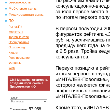
По расчетам аналитиче
Безопасность
консультационно-внед
Мобильная связь
заняла первое место в
Фиксированная связь
по итогам первого полу
ПО
Рынок ПК
В первом полугодии 200
Маркетинг
фигурантов рейтинга «
Торговые сети
руб. и, увеличившись 
Оборудование
предыдущего года на 4
Outsourcing
в 2,5 раза. Тройка ве
Кадры
консультантов.
Регулирование
Финансы
Первую позицию в рейт
Web
итогам первого полугод
«ИНТАЛЕВ-Поволжье»,
CMS Magazine: стоимость
создания корп. сайта в
которого является фина
Приволжском ФО
эффективных компаний 
«ИНТАЛЕВ-Поволжье» з
Город:
Кроме того, «ИНТАЛЕВ-
57 958
Средняя цена: